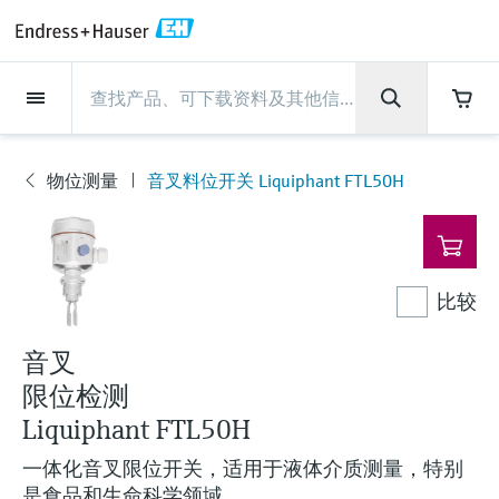
Back
Back
Back
Back
Back
Back
Back
Back
Back
Back
Back
Back
Back
Back
Back
Back
Back
Back
Back
Back
Back
Back
Back
Back
Back
Back
Back
Back
Back
Back
Back
Back
Back
Back
现场仪表
现场仪表
现场仪表
现场仪表
现场仪表
现场仪表
现场仪表
现场仪表
现场仪表
现场仪表
服务产品
服务产品
服务产品
服务产品
服务产品
服务产品
行业应用
行业应用
行业应用
行业应用
行业应用
行业应用
行业应用
行业应用
行业应用
支持
公司
公司
公司
公司
公司
公司
公司
公司
现场仪表
流量
物位测量
液体分析
温度测量
压力测量
系统产品
光学分析
Netilion IIoT
服务产品
Project and commissioning
技术支持服务
仪表维护
仪表性能优化服务
行业应用
支持
公司
Endress+Hauser集团
生产中心
集团实力
新闻与案例
活动和培训
您的Endress+Hauser职业生
services
涯
物位测量
音叉料位开关 Liquiphant FTL50H
流量
电磁流量计
雷达物位测量
pH电极和变送器
温度变送器
绝压和表压测量
数据管理仪&数据记录仪
TDLAS和QF分析仪
Netilion Value
Project and commissioning services
远程技术支持
验证服务
校准报告分析
食品与饮料
快速获取服务支持！
Endress+Hauser集团
公司概况
物位和压力测量
过程安全性
新闻与案例总览
培训
现
技术支持中心 —— Endress+Hauser提供全方
仪表调试服务
Explore open positions
场
位服务，与您相伴前行
物位测量
科里奥利质量流量计
Vibronic point level detection
电导率传感器和变送器
工业温度计
差压测量
过程测控仪
拉曼光谱分析仪
Netilion Health
技术支持服务
远程资产监控
现场仪表校准服务
优化校准间隔时间
水务和环境：保护 —— 节约 —— 提高
生产中心
Endress+Hauser在中国
Endress+Hauser流量
网络安全性
所有文章
研讨会
仪
表
Industrial Project Management
在Endress+Hauser工作
下载区
比较
液体分析
超声波流量计
导波雷达物位测量
浊度传感器和变送器
保护套管
选购全部
电源和安全栅
排放监测解决方案
Netilion Analytics
仪表维护
Process Instrumentation Courses
预防性维护服务
动态现场仪表评价和分析服务
石油与天然气：促进能源转型，实
集团实力
恩德斯豪斯科技中国
Endress+Hauser 液体分析
过程自动化项目流程
新闻稿
展览会
搜索和下载技术手册, 宣传资料, 出版物, 软
现净零目标
Extended warranty
件更新, 视频, 证书等各类文件!
更多工作机会
音叉
温度测量
涡街流量计
超声波物位测量
氯传感器和变送器
高温型温度计
WirelessHART解决方案
颗粒测量设备
Netilion Library
仪表性能优化服务
Repair of measuring instruments
客户案例
财务业绩
温度+系统产品
My Endress+Hauser
事实速览
在线研讨会和回放
限位检测
学习
生命科学：创新技术助推卓越运营
德国耶拿分析仪器公司的工作机会
压力测量
热式质量流量计
电容物位测量
溶解氧传感器和变送器
卫生型温度计
网关和调制解调器
数字分析仪解决方案
Netilion Inventory
View all
新闻与案例
集团管理层
Endress+Hauser 数字解决方案
建立电子采购流程，从容应对未来
媒体活动
峰会
Liquiphant FTL50H
化工：深化合作，助推可持续成功
需求
学习中心
一体化音叉限位开关，适用于液体介质测量，特别
IST创新传感器技术公司的工作机
系统产品
Differential pressure flow
静压液位测量
实验室检测仪表和便携式pH计
紧凑型温度计
设备配置用平板电脑
过程气体分析仪
Netilion Connect
活动和培训
发展历程
Endress+Hauser 光学分析
线下活动
学习中心 - 探索Endress+Hauser学习平台上
是食品和生命科学领域