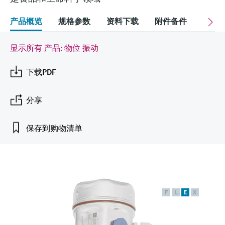
会
的指导课程与资源，随时随地提升技能。
measurement
电力与能源
光学分析
Conductive level measurement
全自动水质采样仪
温度开关
能量管理仪和应用管理仪
空气质量测量装置
Netilion Device Viewer
您的Endress+Hauser职业生涯
文化与价值观
Endress+Hauser SICK
查找市场活动及培训
产品概览
规格参数
资料下载
附件备件
关联
活动和培训
Job opportunities at
选购全部
采矿、矿物加工及冶金：打造可持
根据需要，从培训、研讨会、展会、峰会或
Endress+Hauser SICK
Netilion IIoT
Float switch level measurement
TOC、COD和SAC分析仪
表面温度计
浪涌保护器
烟雾探测器
Netilion Water
可持续发展
Endress+Hauser Technology China
续的未来
显示所有 产品: 物位 振动
在线研讨会等各种活动中灵活选择。
软件
放射线物位测量
ORP电极和变送器
线缆式温度计
选购全部
视距测量仪
关联公司
下载PDF
公用工程：可靠使用蒸汽
阻旋料位开关
污泥界面传感器和变送器
多点温度计
超高探测器
分享
产品工具
所有行业的关注焦点
伺服液位测量
营养盐分析仪和传感器
选购全部
选购全部
保存到购物清单
通过产品筛选，选择测量仪表
工业领域的可持续发展解决方案
机电式物位测量
金属分析仪
通过产品特性查找适当的测量设备、软件或
系统组件。
数字化驱动流程工业转型升级
微波限位栅物位测量
光度计
Applicator 选型和计算软件
F
L
E
X
决策级过程透明度，赋能卓越运营
通过应用参数查找、选择并配置产品
Level measurement with pressure
微波传输测量原理
Device Viewer