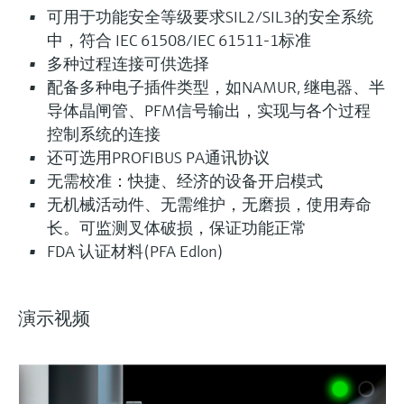
可用于功能安全等级要求SIL2/SIL3的安全系统
中，符合 IEC 61508/IEC 61511-1标准
多种过程连接可供选择
配备多种电子插件类型，如NAMUR, 继电器、半
导体晶闸管、PFM信号输出，实现与各个过程
控制系统的连接
还可选用PROFIBUS PA通讯协议
灵活满足各类仪表选型要求
无需校准：快捷、经济的设备开启模式
无机械活动件、无需维护，无磨损，使用寿命
长。可监测叉体破损，保证功能正常
(1)
Extended选型 (10)
Xpert选型 (4
当前结果
E
X
FDA 认证材料(PFA Edlon)
创新技术助力工艺流
什么是FLEX产品选型
程优化
演示视频
F
L
E
X