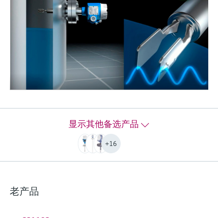
新一代Liquiphant FTL51B音叉限位开
关：数字通信、使用简单、操作安全
一体式音叉液位开关。新一代FTL51音叉限位开关
能够可靠安全地进行溢出保护和泵空转保护。允
许在危险区中进行限位检测。
过程温度
-50 °C...+150 °C
(-58 °F...+302 °F)
显示其他备选产品
过程压力（绝压）/最大过压限定值
+16
Vacuum...100 bar
Vacuum...1450 psi
最小介质密度
0.5 g/cm³
老产品
(0.4 g/cm³ optional)
更多信息