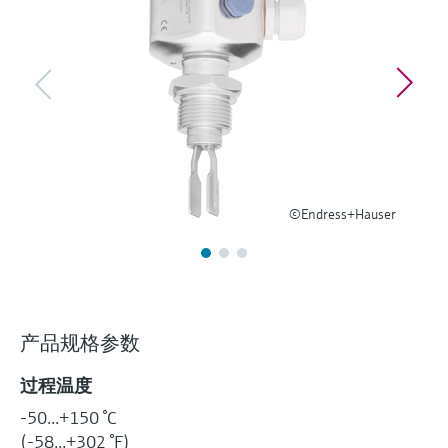
选购全部
Memosens数字技术
查找产品具体信息和文档
选购全部
备件查找工具
您可通过产品型号、订单代码或序列号，轻
松查找所需备件。
©Endress+Hauser
产品规格参数
过程温度
-50...+150 °C
(-58...+302 °F)