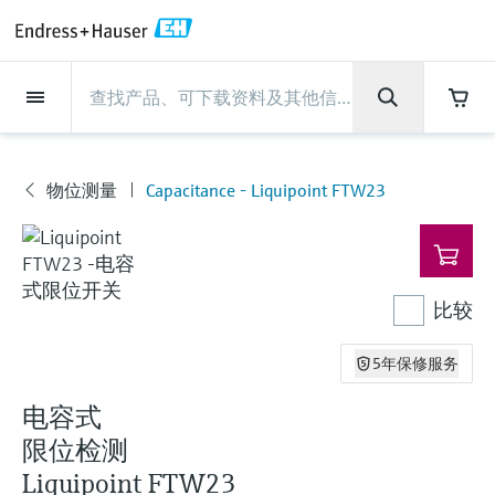
Back
Back
Back
Back
Back
Back
Back
Back
Back
Back
Back
Back
Back
Back
Back
Back
Back
Back
Back
Back
Back
Back
Back
Back
Back
Back
Back
Back
Back
Back
Back
Back
Back
Back
现场仪表
现场仪表
现场仪表
现场仪表
现场仪表
现场仪表
现场仪表
现场仪表
现场仪表
现场仪表
服务产品
服务产品
服务产品
服务产品
服务产品
服务产品
行业应用
行业应用
行业应用
行业应用
行业应用
行业应用
行业应用
行业应用
行业应用
支持
公司
公司
公司
公司
公司
公司
公司
公司
现场仪表
流量
物位测量
液体分析
温度测量
压力测量
系统产品
光学分析
Netilion IIoT
服务产品
Project and commissioning
技术支持服务
仪表维护
仪表性能优化服务
行业应用
支持
公司
Endress+Hauser集团
生产中心
集团实力
新闻与案例
活动和培训
您的Endress+Hauser职业生
services
涯
流量
电磁流量计
雷达物位测量
pH电极和变送器
温度变送器
绝压和表压测量
数据管理仪&数据记录仪
TDLAS和QF分析仪
Netilion Value
Project and commissioning services
远程技术支持
验证服务
校准报告分析
食品与饮料
快速获取服务支持！
Endress+Hauser集团
公司概况
物位和压力测量
过程安全性
新闻与案例总览
培训
物位测量
Capacitance - Liquipoint FTW23
现
技术支持中心 —— Endress+Hauser提供全方
仪表调试服务
Explore open positions
场
位服务，与您相伴前行
物位测量
科里奥利质量流量计
Vibronic point level detection
电导率传感器和变送器
工业温度计
差压测量
过程测控仪
拉曼光谱分析仪
Netilion Health
技术支持服务
远程资产监控
现场仪表校准服务
优化校准间隔时间
水务和环境：保护 —— 节约 —— 提高
生产中心
Endress+Hauser在中国
Endress+Hauser流量
网络安全性
所有文章
研讨会
仪
Industrial Project Management
在Endress+Hauser工作
表
下载区
液体分析
超声波流量计
导波雷达物位测量
浊度传感器和变送器
保护套管
选购全部
电源和安全栅
排放监测解决方案
Netilion Analytics
仪表维护
Process Instrumentation Courses
预防性维护服务
动态现场仪表评价和分析服务
石油与天然气：促进能源转型，实
集团实力
恩德斯豪斯科技中国
Endress+Hauser 液体分析
过程自动化项目流程
新闻稿
展览会
比较
搜索和下载技术手册, 宣传资料, 出版物, 软
现净零目标
Extended warranty
件更新, 视频, 证书等各类文件!
更多工作机会
温度测量
涡街流量计
超声波物位测量
氯传感器和变送器
高温型温度计
WirelessHART解决方案
颗粒测量设备
Netilion Library
仪表性能优化服务
Repair of measuring instruments
客户案例
财务业绩
温度+系统产品
My Endress+Hauser
事实速览
在线研讨会和回放
5年保修服务
学习
生命科学：创新技术助推卓越运营
德国耶拿分析仪器公司的工作机会
电容式
压力测量
热式质量流量计
电容物位测量
溶解氧传感器和变送器
卫生型温度计
网关和调制解调器
数字分析仪解决方案
Netilion Inventory
View all
新闻与案例
集团管理层
Endress+Hauser 数字解决方案
建立电子采购流程，从容应对未来
媒体活动
峰会
限位检测
化工：深化合作，助推可持续成功
需求
学习中心
IST创新传感器技术公司的工作机
系统产品
Differential pressure flow
静压液位测量
实验室检测仪表和便携式pH计
紧凑型温度计
设备配置用平板电脑
过程气体分析仪
Netilion Connect
活动和培训
发展历程
Endress+Hauser 光学分析
线下活动
Liquipoint FTW23
学习中心 - 探索Endress+Hauser学习平台上