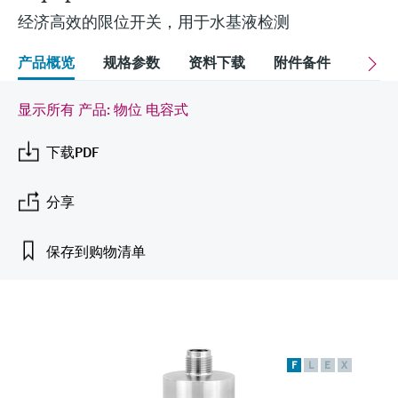
会
的指导课程与资源，随时随地提升技能。
measurement
电力与能源
经济高效的限位开关，用于水基液检测
光学分析
Conductive level measurement
全自动水质采样仪
温度开关
能量管理仪和应用管理仪
空气质量测量装置
Netilion Device Viewer
您的Endress+Hauser职业生涯
文化与价值观
Endress+Hauser SICK
查找市场活动及培训
活动和培训
Job opportunities at
选购全部
采矿、矿物加工及冶金：打造可持
产品概览
规格参数
资料下载
附件备件
配
根据需要，从培训、研讨会、展会、峰会或
Endress+Hauser SICK
Netilion IIoT
Float switch level measurement
TOC、COD和SAC分析仪
表面温度计
浪涌保护器
烟雾探测器
Netilion Water
可持续发展
Endress+Hauser Technology China
续的未来
在线研讨会等各种活动中灵活选择。
显示所有 产品: 物位 电容式
软件
放射线物位测量
ORP电极和变送器
线缆式温度计
选购全部
视距测量仪
关联公司
公用工程：可靠使用蒸汽
下载PDF
阻旋料位开关
污泥界面传感器和变送器
多点温度计
超高探测器
产品工具
所有行业的关注焦点
分享
伺服液位测量
营养盐分析仪和传感器
选购全部
选购全部
通过产品筛选，选择测量仪表
工业领域的可持续发展解决方案
保存到购物清单
机电式物位测量
金属分析仪
通过产品特性查找适当的测量设备、软件或
系统组件。
数字化驱动流程工业转型升级
微波限位栅物位测量
光度计
Applicator 选型和计算软件
决策级过程透明度，赋能卓越运营
通过应用参数查找、选择并配置产品
Level measurement with pressure
微波传输测量原理
F
L
E
X
Device Viewer