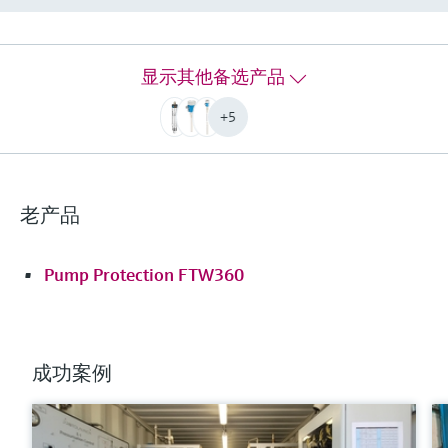
Liquipoint FTW33用于水基液体、油基液体和糊状
介质的简单、安全限位检测。特别适用于严重粘
附介质检测或要求齐平安装的应用场合。
显示其他备选产品
过程温度
+5
标准：
-20 ... 100°C
清洗：
-20 ... 150°C，在1小时内
老产品
(-4 ... 302°F，在1小时内）
过程压力（绝压）/最大过压限定值
真空... 25 bar
Pump Protection FTW360
（真空... 362.5 psi）
更多信息
比较
成功案例