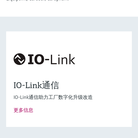
灵活满足各类仪表选型要求
Fundamental选型 (3)
Lean选型 (2)
当前结果
F
L
完美胜任基本测量任
什么是FLEX产品选型
务
IO-Link通信
F
L
E
X
IO-Link通信助力工厂数字化升级改造
更多信息
电导式
限位检测
Liquipoint FTW33