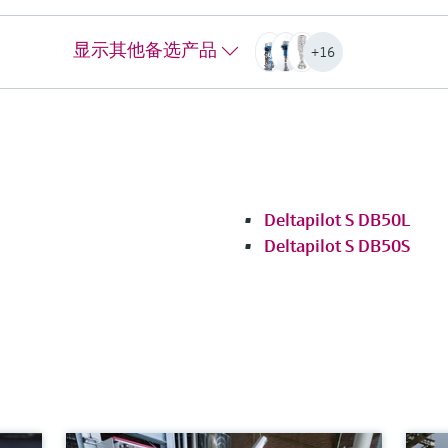
过程压力（绝压）/最大过压限定值
过
600bar (9000psi)
60
显示其他备选产品
+16
主要接液部件
主
316L
31
Al
最大测量距离
Mo
4000m (13.123ft) H2O
钽
过程膜片的材质
铑
316L、AlloyC合金、
最
Deltapilot S DB50L
钽、
40
Deltapilot S DB50S
铑>金
过
传感器
31
400 mbar...400 bar
钽
(5.8...6000 psi)
铑
表压/绝压
传
更多信息
40
(15
比较
表