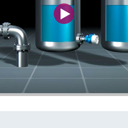
灵活满足各类仪表选型要求
型 (7)
Extended选型 (8)
Xpert选型 
当前结果
E
X
X
F
L
E
X