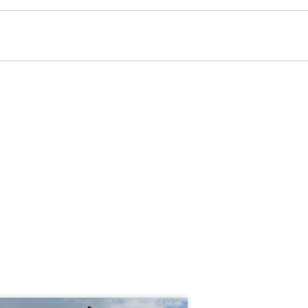
程压力（绝压）/最大过压限定值
0bar (9000psi)
要接液部件
6L
loyC合金
ntel
大测量距离
00m (13.123ft) H2O
程膜片的材质
6L、AlloyC合金、
、PTFE、
>金
感器
0 mbar...400 bar
...6000 psi)
压/绝压