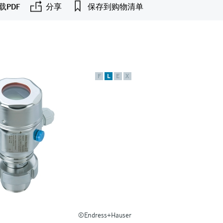
载PDF
分享
保存到购物清单
F
L
E
X
©Endress+Hauser