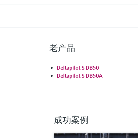
主要接液部件
316L
过程膜片的材质
316L、AlloyC合金、
传感器
老产品
10mbar...40bar
(0.15...580psi)
更多信息
Deltapilot S DB50
Deltapilot S DB50A
比较
成功案例