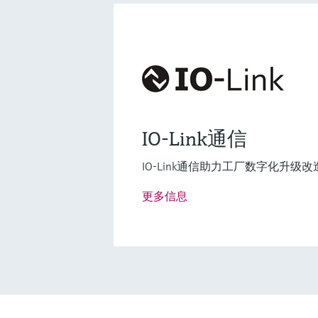
差压测量
Deltabar PMD55
采用金属传感器的差压变送器，主
IO-Link通信
用于过程工业或环保行业内液体、
体、蒸汽和粉尘的差压测量。
IO-Link通信助力工厂数字化升级改
测量精度
0.1%
更多信息
铂金型：0.075%
过程温度
-40...85 °C
(-40...185 °F)
压力测量范围
10mbar...40bar
(0.15...580psi)