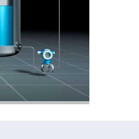
(0)
什么是FLEX产品选型
F
L
E
X