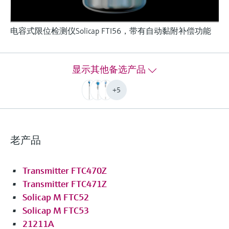
电容式限位检测仪Solicap FTI56，带有自动黏附补偿功能
电容式限位检测
Solicap FTI55
Solicap是一款坚固的通用型杆式探头，带自动黏
显示其他备选产品
附补偿功能，用于固体测量
+5
过程温度
-50... 180°C
(-58...356°F)
过程压力（绝压）/最大过压限定值
老产品
真空...25 bar
(真空...362 psi)
Transmitter FTC470Z
更多信息
Transmitter FTC471Z
比较
Solicap M FTC52
Solicap M FTC53
21211A