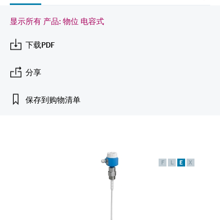
会
的指导课程与资源，随时随地提升技能。
measurement
电力与能源
光学分析
Conductive level measurement
全自动水质采样仪
温度开关
能量管理仪和应用管理仪
空气质量测量装置
Netilion Device Viewer
您的Endress+Hauser职业生涯
文化与价值观
Endress+Hauser SICK
查找市场活动及培训
显示所有 产品: 物位 电容式
活动和培训
Job opportunities at
选购全部
采矿、矿物加工及冶金：打造可持
根据需要，从培训、研讨会、展会、峰会或
Endress+Hauser SICK
Netilion IIoT
Float switch level measurement
TOC、COD和SAC分析仪
表面温度计
浪涌保护器
烟雾探测器
Netilion Water
可持续发展
Endress+Hauser Technology China
下载PDF
续的未来
在线研讨会等各种活动中灵活选择。
软件
放射线物位测量
ORP电极和变送器
线缆式温度计
选购全部
视距测量仪
关联公司
公用工程：可靠使用蒸汽
分享
阻旋料位开关
污泥界面传感器和变送器
多点温度计
超高探测器
保存到购物清单
产品工具
所有行业的关注焦点
伺服液位测量
营养盐分析仪和传感器
选购全部
选购全部
通过产品筛选，选择测量仪表
工业领域的可持续发展解决方案
机电式物位测量
金属分析仪
通过产品特性查找适当的测量设备、软件或
系统组件。
F
L
E
X
数字化驱动流程工业转型升级
微波限位栅物位测量
光度计
Applicator 选型和计算软件
决策级过程透明度，赋能卓越运营
通过应用参数查找、选择并配置产品
Level measurement with pressure
微波传输测量原理
Device Viewer