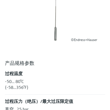
选购全部
Memosens数字技术
查找产品具体信息和文档
选购全部
备件查找工具
您可通过产品型号、订单代码或序列号，轻
松查找所需备件。
©Endress+Hauser
产品规格参数
过程温度
-50... 80°C
(-58...356°F)
过程压力（绝压）/最大过压限定值
真空...25 bar