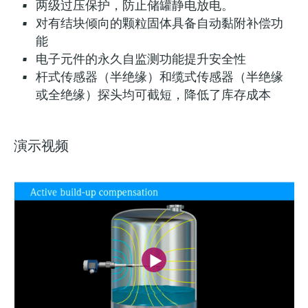
两级过压保护，防止储罐静电放电。
对有结块倾向的颗粒固体具备自动黏附补偿功
能
电子元件的永久自监测功能提升安全性
杆式传感器（半绝缘）和缆式传感器（半绝缘
或全绝缘）探头均可截短，降低了库存成本
灵活满足各类仪表选型要求
演示视频
(2)
Extended选型 (1)
Xpert选型 (1)
当前结果
E
X
创新技术助力工艺流
什么是FLEX产品选型
程优化
F
L
E
X