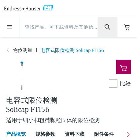
Back
Back
Back
Back
Back
Back
Back
Back
Back
Back
Back
Back
Back
Back
Back
Back
Back
Back
Back
Back
Back
Back
Back
Back
Back
Back
Back
Back
Back
Back
Back
Back
Back
Back
现场仪表
现场仪表
现场仪表
现场仪表
现场仪表
现场仪表
现场仪表
现场仪表
现场仪表
现场仪表
服务产品
服务产品
服务产品
服务产品
服务产品
服务产品
行业应用
行业应用
行业应用
行业应用
行业应用
行业应用
行业应用
行业应用
行业应用
支持
公司
公司
公司
公司
公司
公司
公司
公司
现场仪表
流量
物位测量
液体分析
温度测量
压力测量
系统产品
光学分析
Netilion IIoT
服务产品
Project and commissioning
技术支持服务
仪表维护
仪表性能优化服务
行业应用
支持
公司
Endress+Hauser集团
生产中心
集团实力
新闻与案例
活动和培训
您的Endress+Hauser职业生
services
涯
物位测量
电容式限位检测 Solicap FTI56
流量
电磁流量计
雷达物位测量
pH电极和变送器
温度变送器
绝压和表压测量
数据管理仪&数据记录仪
TDLAS和QF分析仪
Netilion Value
Project and commissioning services
远程技术支持
验证服务
校准报告分析
食品与饮料
快速获取服务支持！
Endress+Hauser集团
公司概况
物位和压力测量
过程安全性
新闻与案例总览
培训
现
技术支持中心 —— Endress+Hauser提供全方
仪表调试服务
Explore open positions
场
位服务，与您相伴前行
物位测量
科里奥利质量流量计
Vibronic point level detection
电导率传感器和变送器
工业温度计
差压测量
过程测控仪
拉曼光谱分析仪
Netilion Health
技术支持服务
远程资产监控
现场仪表校准服务
优化校准间隔时间
水务和环境：保护 —— 节约 —— 提高
生产中心
Endress+Hauser在中国
Endress+Hauser流量
网络安全性
所有文章
研讨会
仪
表
Industrial Project Management
在Endress+Hauser工作
下载区
比较
液体分析
超声波流量计
导波雷达物位测量
浊度传感器和变送器
保护套管
选购全部
电源和安全栅
排放监测解决方案
Netilion Analytics
仪表维护
Process Instrumentation Courses
预防性维护服务
动态现场仪表评价和分析服务
石油与天然气：促进能源转型，实
集团实力
恩德斯豪斯科技中国
Endress+Hauser 液体分析
过程自动化项目流程
新闻稿
展览会
搜索和下载技术手册, 宣传资料, 出版物, 软
现净零目标
Extended warranty
件更新, 视频, 证书等各类文件!
更多工作机会
电容式限位检测
温度测量
涡街流量计
超声波物位测量
氯传感器和变送器
高温型温度计
WirelessHART解决方案
颗粒测量设备
Netilion Library
仪表性能优化服务
Repair of measuring instruments
客户案例
财务业绩
温度+系统产品
My Endress+Hauser
事实速览
在线研讨会和回放
Solicap FTI56
学习
生命科学：创新技术助推卓越运营
德国耶拿分析仪器公司的工作机会
压力测量
热式质量流量计
电容物位测量
溶解氧传感器和变送器
卫生型温度计
网关和调制解调器
数字分析仪解决方案
Netilion Inventory
View all
新闻与案例
集团管理层
Endress+Hauser 数字解决方案
建立电子采购流程，从容应对未来
媒体活动
峰会
适用于细小和粗糙颗粒固体的限位检测
化工：深化合作，助推可持续成功
需求
学习中心
IST创新传感器技术公司的工作机
系统产品
Differential pressure flow
静压液位测量
实验室检测仪表和便携式pH计
紧凑型温度计
设备配置用平板电脑
过程气体分析仪
Netilion Connect
活动和培训
发展历程
Endress+Hauser 光学分析
线下活动
学习中心 - 探索Endress+Hauser学习平台上
产品概览
规格参数
资料下载
附件备件
关联