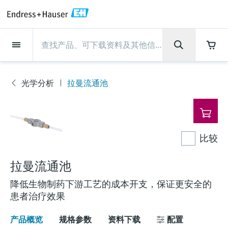
Back
Back
Back
Back
Back
Back
Back
Back
Back
Back
Back
Back
Back
Back
Back
Back
Back
Back
Back
Back
Back
Back
Back
Back
Back
Back
Back
Back
Back
Back
Back
Back
Back
Back
现场仪表
现场仪表
现场仪表
现场仪表
现场仪表
现场仪表
现场仪表
现场仪表
现场仪表
现场仪表
服务产品
服务产品
服务产品
服务产品
服务产品
服务产品
行业应用
行业应用
行业应用
行业应用
行业应用
行业应用
行业应用
行业应用
行业应用
支持
公司
公司
公司
公司
公司
公司
公司
公司
现场仪表
流量
物位测量
液体分析
温度测量
压力测量
系统产品
光学分析
Netilion IIoT
服务产品
Project and commissioning
技术支持服务
仪表维护
仪表性能优化服务
行业应用
支持
公司
Endress+Hauser集团
生产中心
集团实力
新闻与案例
活动和培训
您的Endress+Hauser职业生
services
涯
光学分析
拉曼流通池
流量
电磁流量计
雷达物位测量
pH电极和变送器
温度变送器
绝压和表压测量
数据管理仪&数据记录仪
TDLAS和QF分析仪
Netilion Value
Project and commissioning services
远程技术支持
验证服务
校准报告分析
食品与饮料
快速获取服务支持！
Endress+Hauser集团
公司概况
物位和压力测量
过程安全性
新闻与案例总览
培训
现
技术支持中心 —— Endress+Hauser提供全方
仪表调试服务
Explore open positions
场
位服务，与您相伴前行
物位测量
科里奥利质量流量计
Vibronic point level detection
电导率传感器和变送器
工业温度计
差压测量
过程测控仪
拉曼光谱分析仪
Netilion Health
技术支持服务
远程资产监控
现场仪表校准服务
优化校准间隔时间
水务和环境：保护 —— 节约 —— 提高
生产中心
Endress+Hauser在中国
Endress+Hauser流量
网络安全性
所有文章
研讨会
仪
表
Industrial Project Management
在Endress+Hauser工作
下载区
比较
液体分析
超声波流量计
导波雷达物位测量
浊度传感器和变送器
保护套管
选购全部
电源和安全栅
排放监测解决方案
Netilion Analytics
仪表维护
Process Instrumentation Courses
预防性维护服务
动态现场仪表评价和分析服务
石油与天然气：促进能源转型，实
集团实力
恩德斯豪斯科技中国
Endress+Hauser 液体分析
过程自动化项目流程
新闻稿
展览会
搜索和下载技术手册, 宣传资料, 出版物, 软
现净零目标
Extended warranty
件更新, 视频, 证书等各类文件!
更多工作机会
拉曼流通池
温度测量
涡街流量计
超声波物位测量
氯传感器和变送器
高温型温度计
WirelessHART解决方案
颗粒测量设备
Netilion Library
仪表性能优化服务
Repair of measuring instruments
客户案例
财务业绩
温度+系统产品
My Endress+Hauser
事实速览
在线研讨会和回放
学习
生命科学：创新技术助推卓越运营
降低生物制药下游工艺的成本开支，保证更安全的
德国耶拿分析仪器公司的工作机会
压力测量
热式质量流量计
电容物位测量
溶解氧传感器和变送器
卫生型温度计
网关和调制解调器
数字分析仪解决方案
Netilion Inventory
View all
新闻与案例
集团管理层
Endress+Hauser 数字解决方案
建立电子采购流程，从容应对未来
媒体活动
峰会
患者治疗效果
化工：深化合作，助推可持续成功
需求
学习中心
IST创新传感器技术公司的工作机
产品概览
规格参数
资料下载
配置
系统产品
Differential pressure flow
静压液位测量
实验室检测仪表和便携式pH计
紧凑型温度计
设备配置用平板电脑
过程气体分析仪
Netilion Connect
活动和培训
发展历程
Endress+Hauser 光学分析
线下活动
学习中心 - 探索Endress+Hauser学习平台上