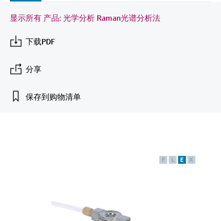
会
的指导课程与资源，随时随地提升技能。
measurement
电力与能源
光学分析
Conductive level measurement
全自动水质采样仪
温度开关
能量管理仪和应用管理仪
空气质量测量装置
Netilion Device Viewer
您的Endress+Hauser职业生涯
文化与价值观
Endress+Hauser SICK
查找市场活动及培训
显示所有 产品: 光学分析 Raman光谱分析法
活动和培训
Job opportunities at
选购全部
采矿、矿物加工及冶金：打造可持
根据需要，从培训、研讨会、展会、峰会或
Endress+Hauser SICK
下载PDF
Netilion IIoT
Float switch level measurement
TOC、COD和SAC分析仪
表面温度计
浪涌保护器
烟雾探测器
Netilion Water
可持续发展
Endress+Hauser Technology China
续的未来
在线研讨会等各种活动中灵活选择。
软件
放射线物位测量
ORP电极和变送器
线缆式温度计
选购全部
视距测量仪
关联公司
分享
公用工程：可靠使用蒸汽
阻旋料位开关
污泥界面传感器和变送器
多点温度计
超高探测器
保存到购物清单
产品工具
所有行业的关注焦点
伺服液位测量
营养盐分析仪和传感器
选购全部
选购全部
通过产品筛选，选择测量仪表
工业领域的可持续发展解决方案
机电式物位测量
金属分析仪
通过产品特性查找适当的测量设备、软件或
系统组件。
F
L
E
X
数字化驱动流程工业转型升级
微波限位栅物位测量
光度计
Applicator 选型和计算软件
决策级过程透明度，赋能卓越运营
通过应用参数查找、选择并配置产品
Level measurement with pressure
微波传输测量原理
Device Viewer