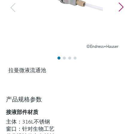
选购全部
Memosens数字技术
查找产品具体信息和文档
选购全部
备件查找工具
您可通过产品型号、订单代码或序列号，轻
松查找所需备件。
©Endress+Hauser
拉曼微液流通池
产品规格参数
接液部件材质
主体：316L不锈钢
窗口：针对生物工艺