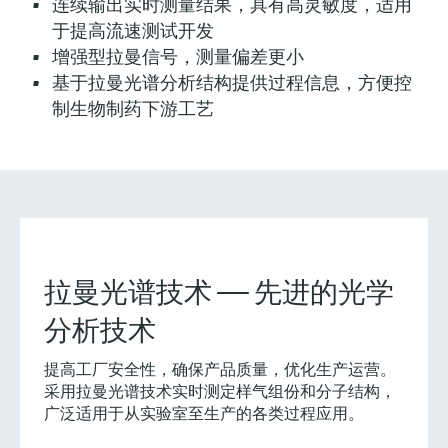
连续输出实时测量结果，具有高灵敏度，适用
于提高流速测试开发
灵活满足各类仪表选型要求
增强型拉曼信号，测量偏差更小
基于拉曼光谱分析结构提供过程信息，方便控
制生物制药下游工艺
(0)
Extended选型 (16)
Xpert选型 (1
当前结果
E
X
创新技术助力工艺流
什么是FLEX产品选型
程优化
F
L
E
X
拉曼光谱技术 —— 先进的光学
分析技术
拉曼探头Rxn-10
提高工厂安全性，确保产品质量，优化生产运营。
采用拉曼光谱技术实时测定样气组份和分子结构，
拉曼探头结构紧凑，小巧轻便，使用灵活，技术
广泛适用于从实验室至生产的各类过程应用。
先进，在实验室中便捷进行固体和液体分析