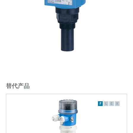
选购全部
Memosens数字技术
查找产品具体信息和文档
选购全部
备件查找工具
您可通过产品型号、订单代码或序列号，轻
松查找所需备件。
替代产品
F
L
E
X