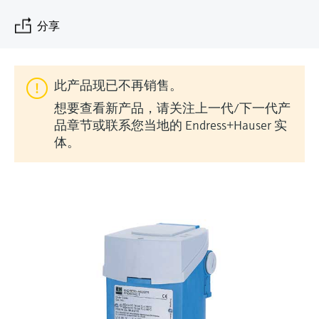
会
的指导课程与资源，随时随地提升技能。
measurement
电力与能源
光学分析
Conductive level measurement
全自动水质采样仪
温度开关
能量管理仪和应用管理仪
空气质量测量装置
Netilion Device Viewer
您的Endress+Hauser职业生涯
文化与价值观
Endress+Hauser SICK
查找市场活动及培训
分享
活动和培训
Job opportunities at
选购全部
采矿、矿物加工及冶金：打造可持
根据需要，从培训、研讨会、展会、峰会或
Endress+Hauser SICK
Netilion IIoT
Float switch level measurement
TOC、COD和SAC分析仪
表面温度计
浪涌保护器
烟雾探测器
Netilion Water
可持续发展
Endress+Hauser Technology China
续的未来
在线研讨会等各种活动中灵活选择。
此产品现已不再销售。
软件
放射线物位测量
ORP电极和变送器
线缆式温度计
选购全部
视距测量仪
关联公司
公用工程：可靠使用蒸汽
想要查看新产品，请关注上一代/下一代产
品章节或联系您当地的 Endress+Hauser 实
阻旋料位开关
污泥界面传感器和变送器
多点温度计
超高探测器
体。
产品工具
所有行业的关注焦点
伺服液位测量
营养盐分析仪和传感器
选购全部
选购全部
通过产品筛选，选择测量仪表
工业领域的可持续发展解决方案
机电式物位测量
金属分析仪
通过产品特性查找适当的测量设备、软件或
系统组件。
数字化驱动流程工业转型升级
微波限位栅物位测量
光度计
Applicator 选型和计算软件
决策级过程透明度，赋能卓越运营
通过应用参数查找、选择并配置产品
Level measurement with pressure
微波传输测量原理
Device Viewer