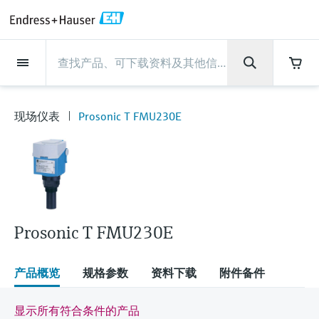
Back
Back
Back
Back
Back
Back
Back
Back
Back
Back
Back
Back
Back
Back
Back
Back
Back
Back
Back
Back
Back
Back
Back
Back
Back
Back
Back
Back
Back
Back
Back
Back
Back
Back
现场仪表
现场仪表
现场仪表
现场仪表
现场仪表
现场仪表
现场仪表
现场仪表
现场仪表
现场仪表
服务产品
服务产品
服务产品
服务产品
服务产品
服务产品
行业应用
行业应用
行业应用
行业应用
行业应用
行业应用
行业应用
行业应用
行业应用
支持
公司
公司
公司
公司
公司
公司
公司
公司
现场仪表
流量
物位测量
液体分析
温度测量
压力测量
系统产品
光学分析
Netilion IIoT
服务产品
Project and commissioning
技术支持服务
仪表维护
仪表性能优化服务
行业应用
支持
公司
Endress+Hauser集团
生产中心
集团实力
新闻与案例
活动和培训
您的Endress+Hauser职业生
services
涯
现场仪表
Prosonic T FMU230E
流量
电磁流量计
雷达物位测量
pH电极和变送器
温度变送器
绝压和表压测量
数据管理仪&数据记录仪
TDLAS和QF分析仪
Netilion Value
Project and commissioning services
远程技术支持
验证服务
校准报告分析
食品与饮料
快速获取服务支持！
Endress+Hauser集团
公司概况
物位和压力测量
过程安全性
新闻与案例总览
培训
技术支持中心 —— Endress+Hauser提供全方
仪表调试服务
Explore open positions
位服务，与您相伴前行
物位测量
科里奥利质量流量计
Vibronic point level detection
电导率传感器和变送器
工业温度计
差压测量
过程测控仪
拉曼光谱分析仪
Netilion Health
技术支持服务
远程资产监控
现场仪表校准服务
优化校准间隔时间
水务和环境：保护 —— 节约 —— 提高
生产中心
Endress+Hauser在中国
Endress+Hauser流量
网络安全性
所有文章
研讨会
Industrial Project Management
在Endress+Hauser工作
下载区
液体分析
超声波流量计
导波雷达物位测量
浊度传感器和变送器
保护套管
选购全部
电源和安全栅
排放监测解决方案
Netilion Analytics
仪表维护
Process Instrumentation Courses
预防性维护服务
动态现场仪表评价和分析服务
石油与天然气：促进能源转型，实
集团实力
恩德斯豪斯科技中国
Endress+Hauser 液体分析
过程自动化项目流程
新闻稿
展览会
搜索和下载技术手册, 宣传资料, 出版物, 软
现净零目标
Extended warranty
件更新, 视频, 证书等各类文件!
更多工作机会
Prosonic T FMU230E
温度测量
涡街流量计
超声波物位测量
氯传感器和变送器
高温型温度计
WirelessHART解决方案
颗粒测量设备
Netilion Library
仪表性能优化服务
Repair of measuring instruments
客户案例
财务业绩
温度+系统产品
My Endress+Hauser
事实速览
在线研讨会和回放
学习
生命科学：创新技术助推卓越运营
德国耶拿分析仪器公司的工作机会
压力测量
热式质量流量计
电容物位测量
溶解氧传感器和变送器
卫生型温度计
网关和调制解调器
数字分析仪解决方案
Netilion Inventory
View all
新闻与案例
集团管理层
Endress+Hauser 数字解决方案
建立电子采购流程，从容应对未来
媒体活动
峰会
产品概览
规格参数
资料下载
附件备件
化工：深化合作，助推可持续成功
需求
学习中心
IST创新传感器技术公司的工作机
系统产品
Differential pressure flow
静压液位测量
实验室检测仪表和便携式pH计
紧凑型温度计
设备配置用平板电脑
过程气体分析仪
Netilion Connect
活动和培训
发展历程
Endress+Hauser 光学分析
线下活动
显示所有符合条件的产品
学习中心 - 探索Endress+Hauser学习平台上