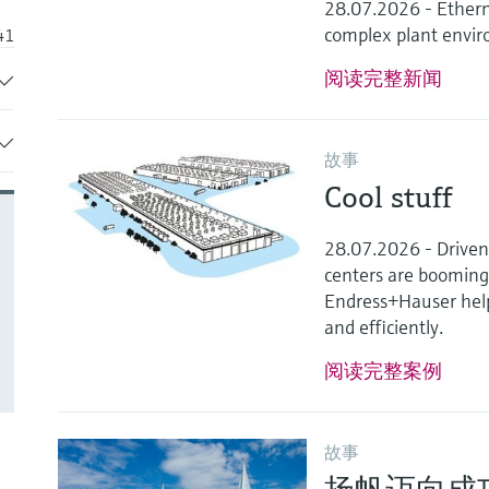
28.07.2026 - Ethern
complex plant envi
41
阅读完整新闻
2
2
故事
31
Cool stuff
12
28.07.2026 - Driven b
4
centers are boomin
45
Endress+Hauser helps
and efficiently.
阅读完整案例
故事