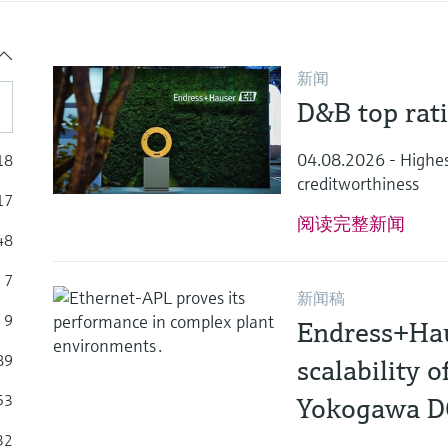
新闻
D&B top rat
04.08.2026 - Highest 
18
creditworthiness
17
阅读完整新闻
48
7
新闻稿
9
Endress+Hau
89
scalability 
53
Yokogawa 
32