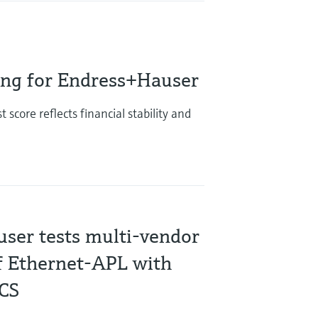
ing for Endress+Hauser
score reflects financial stability and
ser tests multi-vendor
of Ethernet-APL with
DCS