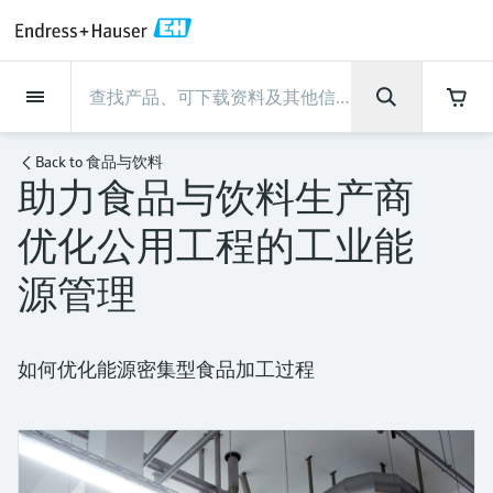
Back
Back
Back
Back
Back
Back
Back
Back
Back
Back
Back
Back
Back
Back
Back
Back
Back
Back
Back
Back
Back
Back
Back
Back
Back
Back
Back
Back
Back
Back
Back
Back
Back
Back
现场仪表
现场仪表
现场仪表
现场仪表
现场仪表
现场仪表
现场仪表
现场仪表
现场仪表
现场仪表
服务产品
服务产品
服务产品
服务产品
服务产品
服务产品
行业应用
行业应用
行业应用
行业应用
行业应用
行业应用
行业应用
行业应用
行业应用
支持
公司
公司
公司
公司
公司
公司
公司
公司
现场仪表
流量
物位测量
液体分析
温度测量
压力测量
系统产品
光学分析
Netilion IIoT
服务产品
Project and commissioning
技术支持服务
仪表维护
仪表性能优化服务
行业应用
支持
公司
Endress+Hauser集团
生产中心
集团实力
新闻与案例
活动和培训
您的Endress+Hauser职业生
services
涯
Back to
食品与饮料
助力食品与饮料生产商
流量
电磁流量计
雷达物位测量
pH电极和变送器
温度变送器
绝压和表压测量
数据管理仪&数据记录仪
TDLAS和QF分析仪
Netilion Value
Project and commissioning services
远程技术支持
验证服务
校准报告分析
食品与饮料
快速获取服务支持！
Endress+Hauser集团
公司概况
物位和压力测量
过程安全性
新闻与案例总览
培训
技术支持中心 —— Endress+Hauser提供全方
仪表调试服务
Explore open positions
优化公用工程的工业能
位服务，与您相伴前行
物位测量
科里奥利质量流量计
Vibronic point level detection
电导率传感器和变送器
工业温度计
差压测量
过程测控仪
拉曼光谱分析仪
Netilion Health
技术支持服务
远程资产监控
现场仪表校准服务
优化校准间隔时间
水务和环境：保护 —— 节约 —— 提高
生产中心
Endress+Hauser在中国
Endress+Hauser流量
网络安全性
所有文章
研讨会
Industrial Project Management
在Endress+Hauser工作
源管理
下载区
液体分析
超声波流量计
导波雷达物位测量
浊度传感器和变送器
保护套管
选购全部
电源和安全栅
排放监测解决方案
Netilion Analytics
仪表维护
Process Instrumentation Courses
预防性维护服务
动态现场仪表评价和分析服务
石油与天然气：促进能源转型，实
集团实力
恩德斯豪斯科技中国
Endress+Hauser 液体分析
过程自动化项目流程
新闻稿
展览会
搜索和下载技术手册, 宣传资料, 出版物, 软
现净零目标
Extended warranty
件更新, 视频, 证书等各类文件!
更多工作机会
温度测量
涡街流量计
超声波物位测量
氯传感器和变送器
高温型温度计
WirelessHART解决方案
颗粒测量设备
Netilion Library
仪表性能优化服务
Repair of measuring instruments
客户案例
财务业绩
温度+系统产品
My Endress+Hauser
事实速览
在线研讨会和回放
如何优化能源密集型食品加工过程
学习
生命科学：创新技术助推卓越运营
德国耶拿分析仪器公司的工作机会
压力测量
热式质量流量计
电容物位测量
溶解氧传感器和变送器
卫生型温度计
网关和调制解调器
数字分析仪解决方案
Netilion Inventory
View all
新闻与案例
集团管理层
Endress+Hauser 数字解决方案
建立电子采购流程，从容应对未来
媒体活动
峰会
化工：深化合作，助推可持续成功
需求
学习中心
IST创新传感器技术公司的工作机
系统产品
Differential pressure flow
静压液位测量
实验室检测仪表和便携式pH计
紧凑型温度计
设备配置用平板电脑
过程气体分析仪
Netilion Connect
活动和培训
发展历程
Endress+Hauser 光学分析
线下活动
学习中心 - 探索Endress+Hauser学习平台上