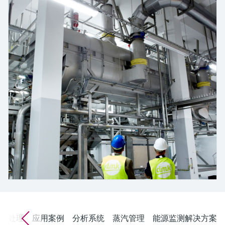
会
的指导课程与资源，随时随地提升技能。
measurement
电力与能源
光学分析
Conductive level measurement
全自动水质采样仪
温度开关
能量管理仪和应用管理仪
空气质量测量装置
Netilion Device Viewer
您的Endress+Hauser职业生涯
文化与价值观
Endress+Hauser SICK
查找市场活动及培训
活动和培训
Job opportunities at
选购全部
采矿、矿物加工及冶金：打造可持
根据需要，从培训、研讨会、展会、峰会或
Endress+Hauser SICK
Netilion IIoT
Float switch level measurement
TOC、COD和SAC分析仪
表面温度计
浪涌保护器
烟雾探测器
Netilion Water
可持续发展
Endress+Hauser Technology China
续的未来
在线研讨会等各种活动中灵活选择。
软件
放射线物位测量
ORP电极和变送器
线缆式温度计
选购全部
视距测量仪
关联公司
公用工程：可靠使用蒸汽
阻旋料位开关
污泥界面传感器和变送器
多点温度计
超高探测器
产品工具
所有行业的关注焦点
伺服液位测量
营养盐分析仪和传感器
选购全部
选购全部
通过产品筛选，选择测量仪表
工业领域的可持续发展解决方案
机电式物位测量
金属分析仪
通过产品特性查找适当的测量设备、软件或
系统组件。
数字化驱动流程工业转型升级
微波限位栅物位测量
光度计
Applicator 选型和计算软件
决策级过程透明度，赋能卓越运营
通过应用参数查找、选择并配置产品
Level measurement with pressure
微波传输测量原理
据处理
应用案例
分析系统
蒸汽管理
能源监测解决方案
Device Viewer