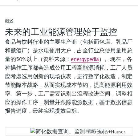
选购全部
Memosens数字技术
查找产品具体信息和文档
选购全部
备件查找工具
概述
您可通过产品型号、订单代码或序列号，轻
未来的工业能源管理始于监控
松查找所需备件。
食品与饮料行业的主要生产商（包括面包店、乳品厂
和酿酒厂）是水电使用大户，占全行业总使用量用总
量的50%以上（资料来源：
energypedia
）。现在，各
种操作工序都会造成公用工程高能源消耗，工厂人员
应考虑选用创新的现场仪表，进行数字化改造，制定
节能降本战略，从而实现成本节约，提高能源利用效
率。第一步，工厂需要识别出流程改进空间，调整相
应的操作工序，测量并跟踪能源数据，基于数据信息
报告进度，最终实现提效目标。
©Endress+Hauser