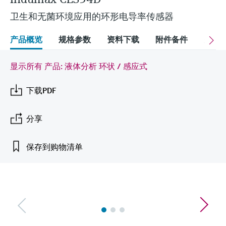
会
的指导课程与资源，随时随地提升技能。
measurement
电力与能源
卫生和无菌环境应用的环形电导率传感器
光学分析
Conductive level measurement
全自动水质采样仪
温度开关
能量管理仪和应用管理仪
空气质量测量装置
Netilion Device Viewer
您的Endress+Hauser职业生涯
文化与价值观
Endress+Hauser SICK
查找市场活动及培训
活动和培训
Job opportunities at
选购全部
采矿、矿物加工及冶金：打造可持
产品概览
规格参数
资料下载
附件备件
关联
根据需要，从培训、研讨会、展会、峰会或
Endress+Hauser SICK
Netilion IIoT
Float switch level measurement
TOC、COD和SAC分析仪
表面温度计
浪涌保护器
烟雾探测器
Netilion Water
可持续发展
Endress+Hauser Technology China
续的未来
在线研讨会等各种活动中灵活选择。
显示所有 产品: 液体分析 环状 / 感应式
软件
放射线物位测量
ORP电极和变送器
线缆式温度计
选购全部
视距测量仪
关联公司
公用工程：可靠使用蒸汽
下载PDF
阻旋料位开关
污泥界面传感器和变送器
多点温度计
超高探测器
产品工具
所有行业的关注焦点
分享
伺服液位测量
营养盐分析仪和传感器
选购全部
选购全部
通过产品筛选，选择测量仪表
工业领域的可持续发展解决方案
保存到购物清单
机电式物位测量
金属分析仪
通过产品特性查找适当的测量设备、软件或
系统组件。
数字化驱动流程工业转型升级
微波限位栅物位测量
光度计
Applicator 选型和计算软件
©Endress+Hauser
决策级过程透明度，赋能卓越运营
通过应用参数查找、选择并配置产品
Level measurement with pressure
微波传输测量原理
F
L
E
X
Device Viewer