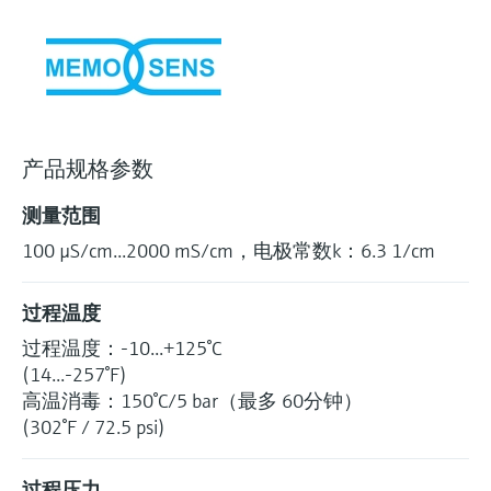
选购全部
Memosens数字技术
查找产品具体信息和文档
选购全部
备件查找工具
您可通过产品型号、订单代码或序列号，轻
松查找所需备件。
产品规格参数
测量范围
100 µS/cm...2000 mS/cm，电极常数k：6.3 1/cm
过程温度
过程温度：-10...+125°C
(14...-257°F)
高温消毒：150°C/5 bar（最多 60分钟）
(302°F / 72.5 psi)
过程压力