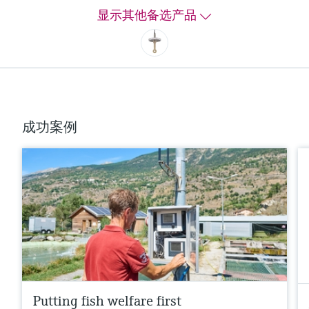
经久耐用，性价比高。
显示其他备选产品
测量范围
2µS/cm...2000 mS/cm
过程温度
最高125°C (PEEK)
(254°F)，最高 125°C (PFA)
(254°F)
成功案例
过程压力
最大20 bar (PEEK)
(290 psi)，最大16 bar (PFA)
(233 psi)
更多信息
比较
Putting fish welfare first