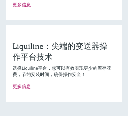
更多信息
灵活满足各类仪表选型要求
(0)
Extended选型 (1)
Xpert选型 (0)
当前结果
E
X
创新技术助力工艺流
Liquiline：尖端的变送器操
什么是FLEX产品选型
程优化
作平台技术
选择Liquiline平台，您可以有效实现更少的库存花
F
L
E
X
费，节约安装时间，确保操作安全！
更多信息
数字式电导率传感器
Indumax CLS50D
Indumax CLS50D数字式 环形电导率传感器可用于
测量腐蚀性介质，适用于化工行业。维护量低，