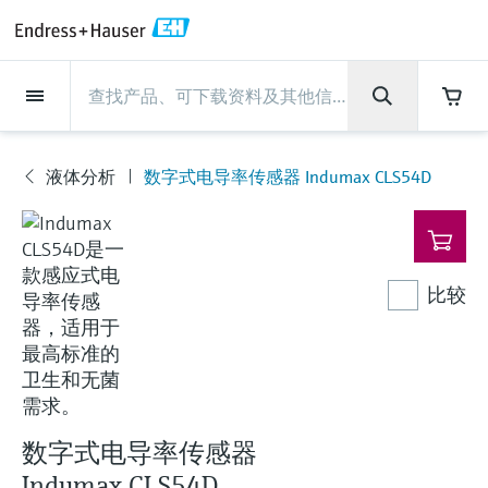
Back
Back
Back
Back
Back
Back
Back
Back
Back
Back
Back
Back
Back
Back
Back
Back
Back
Back
Back
Back
Back
Back
Back
Back
Back
Back
Back
Back
Back
Back
Back
Back
Back
Back
现场仪表
现场仪表
现场仪表
现场仪表
现场仪表
现场仪表
现场仪表
现场仪表
现场仪表
现场仪表
服务产品
服务产品
服务产品
服务产品
服务产品
服务产品
行业应用
行业应用
行业应用
行业应用
行业应用
行业应用
行业应用
行业应用
行业应用
支持
公司
公司
公司
公司
公司
公司
公司
公司
现场仪表
流量
物位测量
液体分析
温度测量
压力测量
系统产品
光学分析
Netilion IIoT
服务产品
Project and commissioning
技术支持服务
仪表维护
仪表性能优化服务
行业应用
支持
公司
Endress+Hauser集团
生产中心
集团实力
新闻与案例
活动和培训
您的Endress+Hauser职业生
services
涯
液体分析
数字式电导率传感器 Indumax CLS54D
流量
电磁流量计
雷达物位测量
pH电极和变送器
温度变送器
绝压和表压测量
数据管理仪&数据记录仪
TDLAS和QF分析仪
Netilion Value
Project and commissioning services
远程技术支持
验证服务
校准报告分析
食品与饮料
快速获取服务支持！
Endress+Hauser集团
公司概况
物位和压力测量
过程安全性
新闻与案例总览
培训
现
技术支持中心 —— Endress+Hauser提供全方
仪表调试服务
Explore open positions
场
位服务，与您相伴前行
物位测量
科里奥利质量流量计
Vibronic point level detection
电导率传感器和变送器
工业温度计
差压测量
过程测控仪
拉曼光谱分析仪
Netilion Health
技术支持服务
远程资产监控
现场仪表校准服务
优化校准间隔时间
水务和环境：保护 —— 节约 —— 提高
生产中心
Endress+Hauser在中国
Endress+Hauser流量
网络安全性
所有文章
研讨会
仪
表
Industrial Project Management
在Endress+Hauser工作
下载区
比较
液体分析
超声波流量计
导波雷达物位测量
浊度传感器和变送器
保护套管
选购全部
电源和安全栅
排放监测解决方案
Netilion Analytics
仪表维护
Process Instrumentation Courses
预防性维护服务
动态现场仪表评价和分析服务
石油与天然气：促进能源转型，实
集团实力
恩德斯豪斯科技中国
Endress+Hauser 液体分析
过程自动化项目流程
新闻稿
展览会
搜索和下载技术手册, 宣传资料, 出版物, 软
现净零目标
Extended warranty
件更新, 视频, 证书等各类文件!
更多工作机会
温度测量
涡街流量计
超声波物位测量
氯传感器和变送器
高温型温度计
WirelessHART解决方案
颗粒测量设备
Netilion Library
仪表性能优化服务
Repair of measuring instruments
客户案例
财务业绩
温度+系统产品
My Endress+Hauser
事实速览
在线研讨会和回放
学习
生命科学：创新技术助推卓越运营
德国耶拿分析仪器公司的工作机会
压力测量
热式质量流量计
电容物位测量
溶解氧传感器和变送器
卫生型温度计
网关和调制解调器
数字分析仪解决方案
Netilion Inventory
View all
新闻与案例
集团管理层
Endress+Hauser 数字解决方案
建立电子采购流程，从容应对未来
媒体活动
峰会
化工：深化合作，助推可持续成功
需求
学习中心
数字式电导率传感器
IST创新传感器技术公司的工作机
系统产品
Differential pressure flow
静压液位测量
实验室检测仪表和便携式pH计
紧凑型温度计
设备配置用平板电脑
过程气体分析仪
Netilion Connect
活动和培训
发展历程
Endress+Hauser 光学分析
线下活动
学习中心 - 探索Endress+Hauser学习平台上
Indumax CLS54D