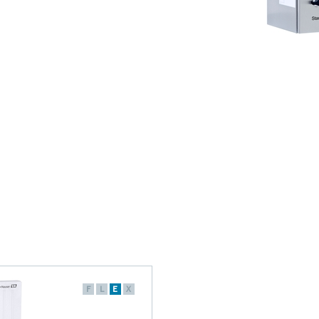
F
L
E
X