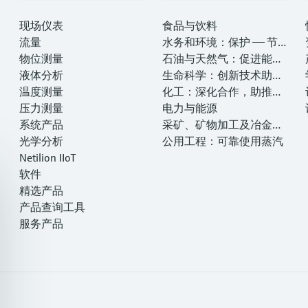
现场仪表
食品与饮料
流量
水务和环境：保护 —— 节约
物位测量
—— 提高
石油与天然气：促进能源
液体分析
转型，实现净零目标
生命科学：创新技术助推
温度测量
卓越运营
化工：深化合作，助推可
压力测量
持续成功
电力与能源
系统产品
采矿、矿物加工及冶金：
光学分析
打造可持续的未来
公用工程：可靠使用蒸汽
Netilion IIoT
软件
精选产品
产品查询工具
服务产品