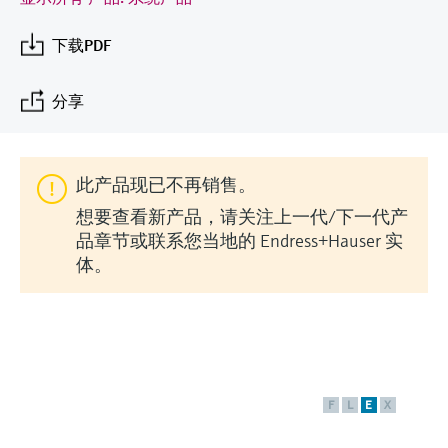
会
的指导课程与资源，随时随地提升技能。
measurement
电力与能源
光学分析
Conductive level measurement
全自动水质采样仪
温度开关
能量管理仪和应用管理仪
空气质量测量装置
Netilion Device Viewer
您的Endress+Hauser职业生涯
文化与价值观
Endress+Hauser SICK
查找市场活动及培训
下载PDF
活动和培训
Job opportunities at
选购全部
采矿、矿物加工及冶金：打造可持
根据需要，从培训、研讨会、展会、峰会或
Endress+Hauser SICK
Netilion IIoT
Float switch level measurement
TOC、COD和SAC分析仪
表面温度计
浪涌保护器
烟雾探测器
Netilion Water
可持续发展
Endress+Hauser Technology China
续的未来
在线研讨会等各种活动中灵活选择。
分享
软件
放射线物位测量
ORP电极和变送器
线缆式温度计
选购全部
视距测量仪
关联公司
公用工程：可靠使用蒸汽
此产品现已不再销售。
阻旋料位开关
污泥界面传感器和变送器
多点温度计
超高探测器
想要查看新产品，请关注上一代/下一代产
产品工具
所有行业的关注焦点
品章节或联系您当地的 Endress+Hauser 实
伺服液位测量
营养盐分析仪和传感器
选购全部
选购全部
体。
通过产品筛选，选择测量仪表
工业领域的可持续发展解决方案
机电式物位测量
金属分析仪
通过产品特性查找适当的测量设备、软件或
系统组件。
数字化驱动流程工业转型升级
微波限位栅物位测量
光度计
Applicator 选型和计算软件
决策级过程透明度，赋能卓越运营
通过应用参数查找、选择并配置产品
Level measurement with pressure
微波传输测量原理
F
L
E
X
Device Viewer