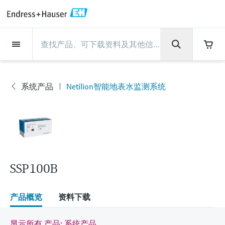
Back
Back
Back
Back
Back
Back
Back
Back
Back
Back
Back
Back
Back
Back
Back
Back
Back
Back
Back
Back
Back
Back
Back
Back
Back
Back
Back
Back
Back
Back
Back
Back
Back
Back
现场仪表
现场仪表
现场仪表
现场仪表
现场仪表
现场仪表
现场仪表
现场仪表
现场仪表
现场仪表
服务产品
服务产品
服务产品
服务产品
服务产品
服务产品
行业应用
行业应用
行业应用
行业应用
行业应用
行业应用
行业应用
行业应用
行业应用
支持
公司
公司
公司
公司
公司
公司
公司
公司
现场仪表
流量
物位测量
液体分析
温度测量
压力测量
系统产品
光学分析
Netilion IIoT
服务产品
Project and commissioning
技术支持服务
仪表维护
仪表性能优化服务
行业应用
支持
公司
Endress+Hauser集团
生产中心
集团实力
新闻与案例
活动和培训
您的Endress+Hauser职业生
services
涯
流量
电磁流量计
雷达物位测量
pH电极和变送器
温度变送器
绝压和表压测量
数据管理仪&数据记录仪
TDLAS和QF分析仪
Netilion Value
Project and commissioning services
远程技术支持
验证服务
校准报告分析
食品与饮料
快速获取服务支持！
Endress+Hauser集团
公司概况
物位和压力测量
过程安全性
新闻与案例总览
培训
系统产品
Netilion智能地表水监测系统
现
技术支持中心 —— Endress+Hauser提供全方
仪表调试服务
Explore open positions
场
位服务，与您相伴前行
物位测量
科里奥利质量流量计
Vibronic point level detection
电导率传感器和变送器
工业温度计
差压测量
过程测控仪
拉曼光谱分析仪
Netilion Health
技术支持服务
远程资产监控
现场仪表校准服务
优化校准间隔时间
水务和环境：保护 —— 节约 —— 提高
生产中心
Endress+Hauser在中国
Endress+Hauser流量
网络安全性
所有文章
研讨会
仪
Industrial Project Management
在Endress+Hauser工作
表
下载区
液体分析
超声波流量计
导波雷达物位测量
浊度传感器和变送器
保护套管
选购全部
电源和安全栅
排放监测解决方案
Netilion Analytics
仪表维护
Process Instrumentation Courses
预防性维护服务
动态现场仪表评价和分析服务
石油与天然气：促进能源转型，实
集团实力
恩德斯豪斯科技中国
Endress+Hauser 液体分析
过程自动化项目流程
新闻稿
展览会
搜索和下载技术手册, 宣传资料, 出版物, 软
现净零目标
Extended warranty
件更新, 视频, 证书等各类文件!
更多工作机会
温度测量
涡街流量计
超声波物位测量
氯传感器和变送器
高温型温度计
WirelessHART解决方案
颗粒测量设备
Netilion Library
仪表性能优化服务
Repair of measuring instruments
客户案例
财务业绩
温度+系统产品
My Endress+Hauser
事实速览
在线研讨会和回放
SSP100B
学习
生命科学：创新技术助推卓越运营
德国耶拿分析仪器公司的工作机会
压力测量
热式质量流量计
电容物位测量
溶解氧传感器和变送器
卫生型温度计
网关和调制解调器
数字分析仪解决方案
Netilion Inventory
View all
新闻与案例
集团管理层
Endress+Hauser 数字解决方案
建立电子采购流程，从容应对未来
媒体活动
峰会
产品概览
资料下载
化工：深化合作，助推可持续成功
需求
学习中心
IST创新传感器技术公司的工作机
系统产品
Differential pressure flow
静压液位测量
实验室检测仪表和便携式pH计
紧凑型温度计
设备配置用平板电脑
过程气体分析仪
Netilion Connect
活动和培训
发展历程
Endress+Hauser 光学分析
线下活动
学习中心 - 探索Endress+Hauser学习平台上
显示所有 产品: 系统产品