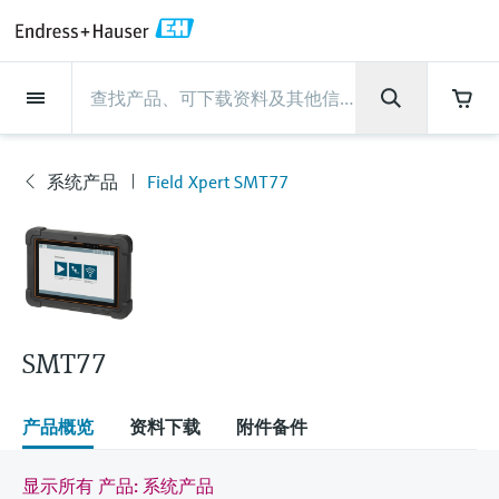
Back
Back
Back
Back
Back
Back
Back
Back
Back
Back
Back
Back
Back
Back
Back
Back
Back
Back
Back
Back
Back
Back
Back
Back
Back
Back
Back
Back
Back
Back
Back
Back
Back
Back
现场仪表
现场仪表
现场仪表
现场仪表
现场仪表
现场仪表
现场仪表
现场仪表
现场仪表
现场仪表
服务产品
服务产品
服务产品
服务产品
服务产品
服务产品
行业应用
行业应用
行业应用
行业应用
行业应用
行业应用
行业应用
行业应用
行业应用
支持
公司
公司
公司
公司
公司
公司
公司
公司
现场仪表
流量
物位测量
液体分析
温度测量
压力测量
系统产品
光学分析
Netilion IIoT
服务产品
Project and commissioning
技术支持服务
仪表维护
仪表性能优化服务
行业应用
支持
公司
Endress+Hauser集团
生产中心
集团实力
新闻与案例
活动和培训
您的Endress+Hauser职业生
services
涯
系统产品
Field Xpert SMT77
流量
电磁流量计
雷达物位测量
pH电极和变送器
温度变送器
绝压和表压测量
数据管理仪&数据记录仪
TDLAS和QF分析仪
Netilion Value
Project and commissioning services
远程技术支持
验证服务
校准报告分析
食品与饮料
快速获取服务支持！
Endress+Hauser集团
公司概况
物位和压力测量
过程安全性
新闻与案例总览
培训
现
技术支持中心 —— Endress+Hauser提供全方
仪表调试服务
Explore open positions
场
位服务，与您相伴前行
物位测量
科里奥利质量流量计
Vibronic point level detection
电导率传感器和变送器
工业温度计
差压测量
过程测控仪
拉曼光谱分析仪
Netilion Health
技术支持服务
远程资产监控
现场仪表校准服务
优化校准间隔时间
水务和环境：保护 —— 节约 —— 提高
生产中心
Endress+Hauser在中国
Endress+Hauser流量
网络安全性
所有文章
研讨会
仪
表
Industrial Project Management
在Endress+Hauser工作
下载区
液体分析
超声波流量计
导波雷达物位测量
浊度传感器和变送器
保护套管
选购全部
电源和安全栅
排放监测解决方案
Netilion Analytics
仪表维护
Process Instrumentation Courses
预防性维护服务
动态现场仪表评价和分析服务
石油与天然气：促进能源转型，实
集团实力
恩德斯豪斯科技中国
Endress+Hauser 液体分析
过程自动化项目流程
新闻稿
展览会
搜索和下载技术手册, 宣传资料, 出版物, 软
现净零目标
Extended warranty
件更新, 视频, 证书等各类文件!
更多工作机会
SMT77
温度测量
涡街流量计
超声波物位测量
氯传感器和变送器
高温型温度计
WirelessHART解决方案
颗粒测量设备
Netilion Library
仪表性能优化服务
Repair of measuring instruments
客户案例
财务业绩
温度+系统产品
My Endress+Hauser
事实速览
在线研讨会和回放
学习
生命科学：创新技术助推卓越运营
德国耶拿分析仪器公司的工作机会
压力测量
热式质量流量计
电容物位测量
溶解氧传感器和变送器
卫生型温度计
网关和调制解调器
数字分析仪解决方案
Netilion Inventory
View all
新闻与案例
集团管理层
Endress+Hauser 数字解决方案
建立电子采购流程，从容应对未来
媒体活动
峰会
产品概览
资料下载
附件备件
化工：深化合作，助推可持续成功
需求
学习中心
IST创新传感器技术公司的工作机
系统产品
Differential pressure flow
静压液位测量
实验室检测仪表和便携式pH计
紧凑型温度计
设备配置用平板电脑
过程气体分析仪
Netilion Connect
活动和培训
发展历程
Endress+Hauser 光学分析
线下活动
显示所有 产品: 系统产品
学习中心 - 探索Endress+Hauser学习平台上