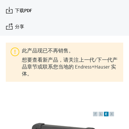
会
的指导课程与资源，随时随地提升技能。
measurement
电力与能源
光学分析
Conductive level measurement
全自动水质采样仪
温度开关
能量管理仪和应用管理仪
空气质量测量装置
Netilion Device Viewer
您的Endress+Hauser职业生涯
文化与价值观
Endress+Hauser SICK
查找市场活动及培训
下载PDF
活动和培训
Job opportunities at
选购全部
采矿、矿物加工及冶金：打造可持
根据需要，从培训、研讨会、展会、峰会或
Endress+Hauser SICK
Netilion IIoT
Float switch level measurement
TOC、COD和SAC分析仪
表面温度计
浪涌保护器
烟雾探测器
Netilion Water
可持续发展
Endress+Hauser Technology China
续的未来
分享
在线研讨会等各种活动中灵活选择。
软件
放射线物位测量
ORP电极和变送器
线缆式温度计
选购全部
视距测量仪
关联公司
公用工程：可靠使用蒸汽
此产品现已不再销售。
阻旋料位开关
污泥界面传感器和变送器
多点温度计
超高探测器
想要查看新产品，请关注上一代/下一代产
产品工具
所有行业的关注焦点
品章节或联系您当地的 Endress+Hauser 实
伺服液位测量
营养盐分析仪和传感器
选购全部
选购全部
体。
通过产品筛选，选择测量仪表
工业领域的可持续发展解决方案
机电式物位测量
金属分析仪
通过产品特性查找适当的测量设备、软件或
系统组件。
数字化驱动流程工业转型升级
微波限位栅物位测量
光度计
Applicator 选型和计算软件
决策级过程透明度，赋能卓越运营
通过应用参数查找、选择并配置产品
F
L
E
X
Level measurement with pressure
微波传输测量原理
Device Viewer