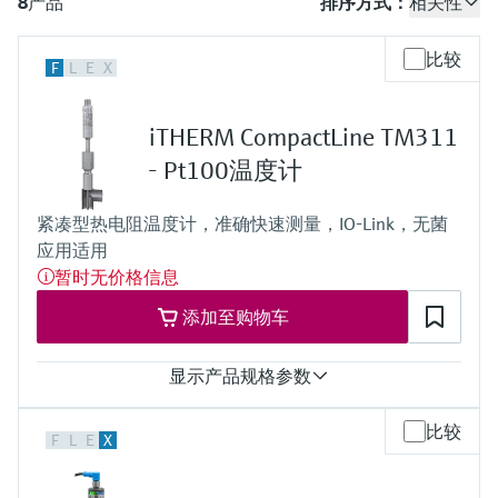
会
8
产品
排序方式：
相关性
的指导课程与资源，随时随地提升技能。
measurement
电力与能源
光学分析
Conductive level measurement
全自动水质采样仪
温度开关
能量管理仪和应用管理仪
空气质量测量装置
Netilion Device Viewer
您的Endress+Hauser职业生涯
文化与价值观
Endress+Hauser SICK
查找市场活动及培训
活动和培训
Job opportunities at
比较
F
L
E
X
选购全部
采矿、矿物加工及冶金：打造可持
根据需要，从培训、研讨会、展会、峰会或
Endress+Hauser SICK
Netilion IIoT
Float switch level measurement
TOC、COD和SAC分析仪
表面温度计
浪涌保护器
烟雾探测器
Netilion Water
可持续发展
Endress+Hauser Technology China
续的未来
在线研讨会等各种活动中灵活选择。
iTHERM CompactLine TM311
软件
放射线物位测量
ORP电极和变送器
线缆式温度计
选购全部
视距测量仪
关联公司
公用工程：可靠使用蒸汽
- Pt100温度计
阻旋料位开关
污泥界面传感器和变送器
多点温度计
超高探测器
紧凑型热电阻温度计，准确快速测量，IO-Link，无菌
产品工具
应用适用
所有行业的关注焦点
伺服液位测量
营养盐分析仪和传感器
选购全部
选购全部
暂时无价格信息
通过产品筛选，选择测量仪表
工业领域的可持续发展解决方案
添加至购物车
机电式物位测量
金属分析仪
通过产品特性查找适当的测量设备、软件或
系统组件。
数字化驱动流程工业转型升级
显示产品规格参数
微波限位栅物位测量
光度计
Applicator 选型和计算软件
测量精度
决策级过程透明度，赋能卓越运营
比较
通过应用参数查找、选择并配置产品
F
L
E
X
Level measurement with pressure
微波传输测量原理
class A acc. to IEC 60751
响应时间
t50 = 1 s
Device Viewer