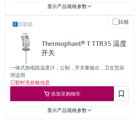
显示产品规格参数
测量精度
比较
F
L
E
X
Cl. A，符合IEC 60751标准
响应时间
t50 = 1 s
Thermophant® T TTR35 温度
t90 = 2 s
最大过程压力（静压）
开关
20 °C时：100 bar (1.450 psi)
工作温度范围
一体式热电阻温度计，公制，开关量输出，卫生型应
PT 100：
用适用
-50...200 °C
(-58...392 °F)
暂时无价格信息
所需最大插入深度
添加至购物车
最大600.00 mm (23.62'')
显示产品规格参数
测量精度
-50...75 °C：<0.5 K
(-58...167 °F：<0.9 °F)