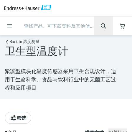
Back
Back
Back
Back
Back
Back
Back
Back
Back
Back
Back
Back
Back
Back
Back
Back
Back
Back
Back
Back
Back
Back
Back
Back
Back
Back
Back
Back
Back
Back
Back
Back
Back
Back
现场仪表
现场仪表
现场仪表
现场仪表
现场仪表
现场仪表
现场仪表
现场仪表
现场仪表
现场仪表
服务产品
服务产品
服务产品
服务产品
服务产品
服务产品
行业应用
行业应用
行业应用
行业应用
行业应用
行业应用
行业应用
行业应用
行业应用
支持
公司
公司
公司
公司
公司
公司
公司
公司
现场仪表
流量
物位测量
液体分析
温度测量
压力测量
系统产品
光学分析
Netilion IIoT
服务产品
Project and commissioning
技术支持服务
仪表维护
仪表性能优化服务
行业应用
支持
公司
Endress+Hauser集团
生产中心
集团实力
新闻与案例
活动和培训
您的Endress+Hauser职业生
Back to
温度测量
services
涯
卫生型温度计
流量
电磁流量计
雷达物位测量
pH电极和变送器
温度变送器
绝压和表压测量
数据管理仪&数据记录仪
TDLAS和QF分析仪
Netilion Value
Project and commissioning services
远程技术支持
验证服务
校准报告分析
食品与饮料
快速获取服务支持！
Endress+Hauser集团
公司概况
物位和压力测量
过程安全性
新闻与案例总览
培训
技术支持中心 —— Endress+Hauser提供全方
仪表调试服务
Explore open positions
位服务，与您相伴前行
物位测量
科里奥利质量流量计
Vibronic point level detection
电导率传感器和变送器
工业温度计
差压测量
过程测控仪
拉曼光谱分析仪
Netilion Health
技术支持服务
远程资产监控
现场仪表校准服务
优化校准间隔时间
水务和环境：保护 —— 节约 —— 提高
生产中心
Endress+Hauser在中国
Endress+Hauser流量
网络安全性
所有文章
研讨会
紧凑型模块化温度传感器采用卫生合规设计，适
Industrial Project Management
在Endress+Hauser工作
下载区
用于生命科学、食品与饮料行业中的无菌工艺过
液体分析
超声波流量计
导波雷达物位测量
浊度传感器和变送器
保护套管
选购全部
电源和安全栅
排放监测解决方案
Netilion Analytics
仪表维护
Process Instrumentation Courses
预防性维护服务
动态现场仪表评价和分析服务
石油与天然气：促进能源转型，实
集团实力
恩德斯豪斯科技中国
Endress+Hauser 液体分析
过程自动化项目流程
新闻稿
展览会
搜索和下载技术手册, 宣传资料, 出版物, 软
程和应用项目
现净零目标
Extended warranty
件更新, 视频, 证书等各类文件!
更多工作机会
温度测量
涡街流量计
超声波物位测量
氯传感器和变送器
高温型温度计
WirelessHART解决方案
颗粒测量设备
Netilion Library
仪表性能优化服务
Repair of measuring instruments
客户案例
财务业绩
温度+系统产品
My Endress+Hauser
事实速览
在线研讨会和回放
学习
生命科学：创新技术助推卓越运营
德国耶拿分析仪器公司的工作机会
压力测量
热式质量流量计
电容物位测量
溶解氧传感器和变送器
卫生型温度计
网关和调制解调器
数字分析仪解决方案
Netilion Inventory
View all
新闻与案例
集团管理层
Endress+Hauser 数字解决方案
建立电子采购流程，从容应对未来
媒体活动
峰会
筛选
化工：深化合作，助推可持续成功
需求
学习中心
IST创新传感器技术公司的工作机
系统产品
Differential pressure flow
静压液位测量
实验室检测仪表和便携式pH计
紧凑型温度计
设备配置用平板电脑
过程气体分析仪
Netilion Connect
活动和培训
发展历程
Endress+Hauser 光学分析
线下活动
学习中心 - 探索Endress+Hauser学习平台上