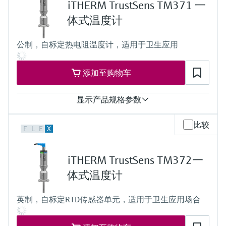
选购全部
Memosens数字技术
iTHERM TrustSens TM371 一
t90 = 1.5 s
查找产品具体信息和文档
最大过程压力（静压）
体式温度计
at 20 °C: 50 bar (725 psi)
选购全部
备件查找工具
工作温度范围
公制，自标定热电阻温度计，适用于卫生应用
您可通过产品型号、订单代码或序列号，轻
PT 100:
松查找所需备件。
-50 °C ...200 °C
(-58 °F ...392 °F)
添加至购物车
所需最大插入深度
up to 600,00 mm (23,62'')
显示产品规格参数
响应时间
比较
F
L
E
X
t50 = 2.5 s
t90 = 5.4 s
最大过程压力（静压）
iTHERM TrustSens TM372一
at 20 °C: 40 bar (580 psi)
工作温度范围
体式温度计
Pt100:
-40 °C to 160 °C (-40 °F to 320 °F),
英制，自标定RTD传感器单元，适用于卫生应用场合
optional up to 190 °C (374 °F)
reference point for automated calibration
所需最大插入深度