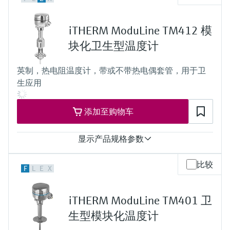
Cl. A ，遵循IEC 60751标准
Cl. AA，遵循IEC 60751标准
响应时间
iTHERM ModuLine TM412 模
取决于设置
QuickSens： t90 = 1.5秒
块化卫生型温度计
StrongSens： t90 = 9.5秒
最大过程压力（静压）
英制，热电阻温度计，带或不带热电偶套管，用于卫
20 °C时：40 bar (580 psi)
生应用
工作温度范围
PT100：
-200…600 °C
添加至购物车
(-328…1.112 °F)
StrongSens：
-50…500 °C
显示产品规格参数
(-58…932 °F)
QuickSens：
测量精度
比较
-50…200 °C
F
L
E
X
class B acc. to IEC 60751
(-58…392 °F)
class A acc. to IEC 60751
class AA acc. to IEC 60751
iTHERM ModuLine TM401 卫
响应时间
depending on configuration
生型模块化温度计
iTHERM QuickSens: t90 = 1,5 s