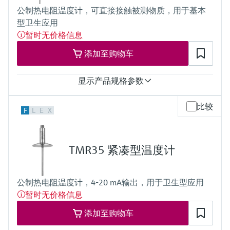
iTHERM StrongSens: t90 = 9,5 s
公制热电阻温度计，可直接接触被测物质，用于基本
最大过程压力（静压）
型卫生应用
at 20 °C: 40 bar (580 psi)
工作温度范围
暂时无价格信息
PT100 WW:
添加至购物车
-200 °C … 600 °C
(-328 °F … 1.112 °F)
iTHERM StrongSens:
显示产品规格参数
-50 °C … 500 °C
(-58 °F … 932 °F)
测量精度
iTHERM QuickSens:
比较
F
L
E
X
Cl. A，符合IEC 60751标准
-50 °C … 200 °C
响应时间
(-58 °F … 392 °F)
取决于设置
PT100 TF:
最大过程压力（静压）
-50 °C … 200 °C
TMR35 紧凑型温度计
20 °C时：40 bar (580 psi)
(-58 °F … 392 °F)
工作温度范围
所需最大插入深度
PT100：
48"
公制热电阻温度计，4-20 mA输出，用于卫生型应用
-50…200 °C
暂时无价格信息
(-58…392 °F)
所需最大插入深度
添加至购物车
最大400 mm (15.75'')