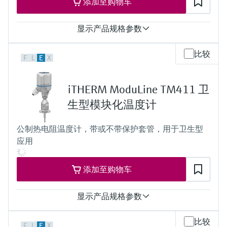
添加至购物车
up to 900.00 mm (35.4'')
显示产品规格参数
响应时间
比较
F
L
E
X
t50 = 2,5 s
t90 =9,5s
最大过程压力（静压）
iTHERM ModuLine TM411 卫
at 20 °C: 40 bar (580 psi)
工作温度范围
生型模块化温度计
PT 100:
-40 °C …160 °C (-40 °F …320 °F),
公制热电阻温度计，带或不带保护套管，用于卫生型
optional up to 190 °C (374 °F)
应用
所需最大插入深度
up to 28'' (711 mm)
others on request
添加至购物车
显示产品规格参数
测量精度
比较
F
L
E
X