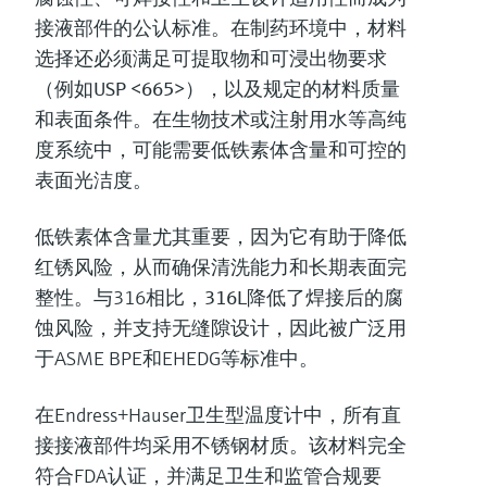
接液部件的公认标准
。在制药环境中，材料
选择还必须满足
可提取物和可浸出物要求
（例如USP <665>）
，以及规定的材料质量
和表面条件。在生物技术或注射用水等高纯
度系统中，可能需要
低铁素体含量和可控的
表面光洁度
。
低铁素体含量尤其重要，因为它有助于
降低
红锈风险
，从而确保清洗能力和长期表面完
整性。与316相比，
316L降低了焊接后的腐
蚀风险，并支持无缝隙设计，
因此被广泛用
于ASME BPE和EHEDG等标准中。
在Endress+Hauser卫生型温度计中，所有直
接接液部件均采用不锈钢材质。该材料完全
符合FDA认证，并满足卫生和监管合规要