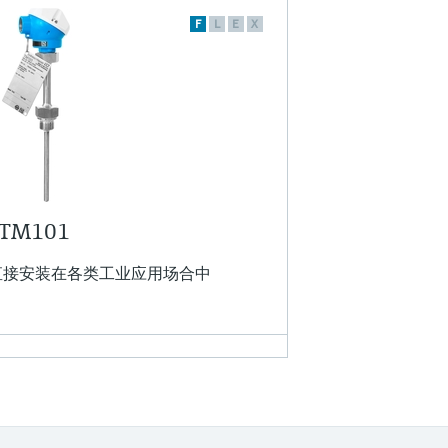
F
L
E
X
 TM101
直接安装在各类工业应用场合中