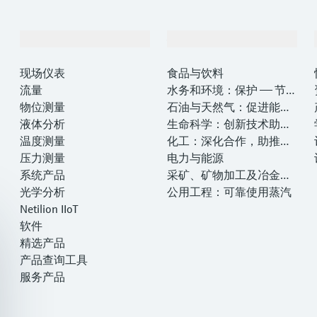
产品与服务
行业应用
现场仪表
食品与饮料
流量
水务和环境：保护 —— 节约
物位测量
—— 提高
石油与天然气：促进能源
液体分析
转型，实现净零目标
生命科学：创新技术助推
温度测量
卓越运营
化工：深化合作，助推可
压力测量
持续成功
电力与能源
系统产品
采矿、矿物加工及冶金：
光学分析
打造可持续的未来
公用工程：可靠使用蒸汽
Netilion IIoT
软件
精选产品
产品查询工具
服务产品