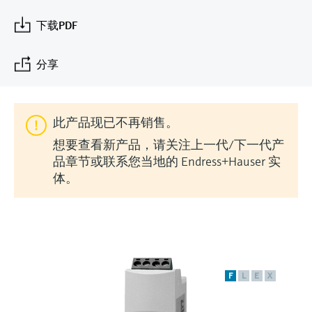
会
的指导课程与资源，随时随地提升技能。
measurement
电力与能源
光学分析
Conductive level measurement
全自动水质采样仪
温度开关
能量管理仪和应用管理仪
空气质量测量装置
Netilion Device Viewer
您的Endress+Hauser职业生涯
文化与价值观
Endress+Hauser SICK
查找市场活动及培训
下载PDF
活动和培训
Job opportunities at
选购全部
采矿、矿物加工及冶金：打造可持
根据需要，从培训、研讨会、展会、峰会或
Endress+Hauser SICK
Netilion IIoT
Float switch level measurement
TOC、COD和SAC分析仪
表面温度计
浪涌保护器
烟雾探测器
Netilion Water
可持续发展
Endress+Hauser Technology China
续的未来
分享
在线研讨会等各种活动中灵活选择。
软件
放射线物位测量
ORP电极和变送器
线缆式温度计
选购全部
视距测量仪
关联公司
公用工程：可靠使用蒸汽
此产品现已不再销售。
阻旋料位开关
污泥界面传感器和变送器
多点温度计
超高探测器
想要查看新产品，请关注上一代/下一代产
产品工具
所有行业的关注焦点
品章节或联系您当地的 Endress+Hauser 实
伺服液位测量
营养盐分析仪和传感器
选购全部
选购全部
体。
通过产品筛选，选择测量仪表
工业领域的可持续发展解决方案
机电式物位测量
金属分析仪
通过产品特性查找适当的测量设备、软件或
系统组件。
数字化驱动流程工业转型升级
微波限位栅物位测量
光度计
Applicator 选型和计算软件
决策级过程透明度，赋能卓越运营
通过应用参数查找、选择并配置产品
F
L
E
X
Level measurement with pressure
微波传输测量原理
Device Viewer