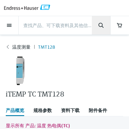
Back
Back
Back
Back
Back
Back
Back
Back
Back
Back
Back
Back
Back
Back
Back
Back
Back
Back
Back
Back
Back
Back
Back
Back
Back
Back
Back
Back
Back
Back
Back
Back
Back
Back
现场仪表
现场仪表
现场仪表
现场仪表
现场仪表
现场仪表
现场仪表
现场仪表
现场仪表
现场仪表
服务产品
服务产品
服务产品
服务产品
服务产品
服务产品
行业应用
行业应用
行业应用
行业应用
行业应用
行业应用
行业应用
行业应用
行业应用
支持
公司
公司
公司
公司
公司
公司
公司
公司
现场仪表
流量
物位测量
液体分析
温度测量
压力测量
系统产品
光学分析
Netilion IIoT
服务产品
Project and commissioning
技术支持服务
仪表维护
仪表性能优化服务
行业应用
支持
公司
Endress+Hauser集团
生产中心
集团实力
新闻与案例
活动和培训
您的Endress+Hauser职业生
services
涯
温度测量
TMT128
流量
电磁流量计
雷达物位测量
pH电极和变送器
温度变送器
绝压和表压测量
数据管理仪&数据记录仪
TDLAS和QF分析仪
Netilion Value
Project and commissioning services
远程技术支持
验证服务
校准报告分析
食品与饮料
快速获取服务支持！
Endress+Hauser集团
公司概况
物位和压力测量
过程安全性
新闻与案例总览
培训
现
技术支持中心 —— Endress+Hauser提供全方
仪表调试服务
Explore open positions
场
位服务，与您相伴前行
物位测量
科里奥利质量流量计
Vibronic point level detection
电导率传感器和变送器
工业温度计
差压测量
过程测控仪
拉曼光谱分析仪
Netilion Health
技术支持服务
远程资产监控
现场仪表校准服务
优化校准间隔时间
水务和环境：保护 —— 节约 —— 提高
生产中心
Endress+Hauser在中国
Endress+Hauser流量
网络安全性
所有文章
研讨会
仪
表
Industrial Project Management
在Endress+Hauser工作
下载区
液体分析
超声波流量计
导波雷达物位测量
浊度传感器和变送器
保护套管
选购全部
电源和安全栅
排放监测解决方案
Netilion Analytics
仪表维护
Process Instrumentation Courses
预防性维护服务
动态现场仪表评价和分析服务
石油与天然气：促进能源转型，实
集团实力
恩德斯豪斯科技中国
Endress+Hauser 液体分析
过程自动化项目流程
新闻稿
展览会
搜索和下载技术手册, 宣传资料, 出版物, 软
现净零目标
Extended warranty
件更新, 视频, 证书等各类文件!
更多工作机会
iTEMP TC TMT128
温度测量
涡街流量计
超声波物位测量
氯传感器和变送器
高温型温度计
WirelessHART解决方案
颗粒测量设备
Netilion Library
仪表性能优化服务
Repair of measuring instruments
客户案例
财务业绩
温度+系统产品
My Endress+Hauser
事实速览
在线研讨会和回放
学习
生命科学：创新技术助推卓越运营
德国耶拿分析仪器公司的工作机会
压力测量
热式质量流量计
电容物位测量
溶解氧传感器和变送器
卫生型温度计
网关和调制解调器
数字分析仪解决方案
Netilion Inventory
View all
新闻与案例
集团管理层
Endress+Hauser 数字解决方案
建立电子采购流程，从容应对未来
媒体活动
峰会
产品概览
规格参数
资料下载
附件备件
化工：深化合作，助推可持续成功
需求
学习中心
IST创新传感器技术公司的工作机
系统产品
Differential pressure flow
静压液位测量
实验室检测仪表和便携式pH计
紧凑型温度计
设备配置用平板电脑
过程气体分析仪
Netilion Connect
活动和培训
发展历程
Endress+Hauser 光学分析
线下活动
显示所有 产品: 温度 热电偶(TC)
学习中心 - 探索Endress+Hauser学习平台上