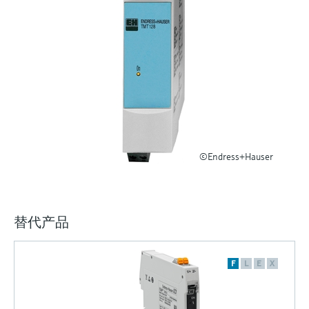
选购全部
Memosens数字技术
查找产品具体信息和文档
选购全部
备件查找工具
您可通过产品型号、订单代码或序列号，轻
松查找所需备件。
©Endress+Hauser
替代产品
F
L
E
X