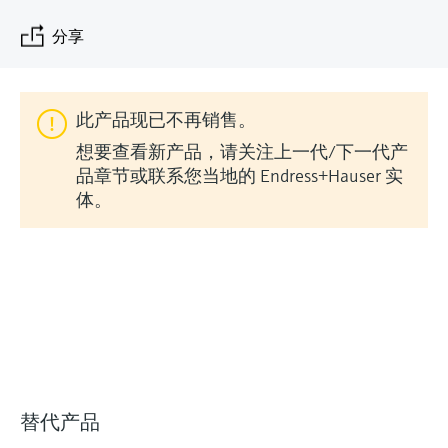
会
的指导课程与资源，随时随地提升技能。
measurement
电力与能源
光学分析
Conductive level measurement
全自动水质采样仪
温度开关
能量管理仪和应用管理仪
空气质量测量装置
Netilion Device Viewer
您的Endress+Hauser职业生涯
文化与价值观
Endress+Hauser SICK
查找市场活动及培训
分享
活动和培训
Job opportunities at
选购全部
采矿、矿物加工及冶金：打造可持
根据需要，从培训、研讨会、展会、峰会或
Endress+Hauser SICK
Netilion IIoT
Float switch level measurement
TOC、COD和SAC分析仪
表面温度计
浪涌保护器
烟雾探测器
Netilion Water
可持续发展
Endress+Hauser Technology China
续的未来
在线研讨会等各种活动中灵活选择。
此产品现已不再销售。
软件
放射线物位测量
ORP电极和变送器
线缆式温度计
选购全部
视距测量仪
关联公司
公用工程：可靠使用蒸汽
想要查看新产品，请关注上一代/下一代产
品章节或联系您当地的 Endress+Hauser 实
阻旋料位开关
污泥界面传感器和变送器
多点温度计
超高探测器
体。
产品工具
所有行业的关注焦点
伺服液位测量
营养盐分析仪和传感器
选购全部
选购全部
通过产品筛选，选择测量仪表
工业领域的可持续发展解决方案
机电式物位测量
金属分析仪
通过产品特性查找适当的测量设备、软件或
系统组件。
数字化驱动流程工业转型升级
微波限位栅物位测量
光度计
Applicator 选型和计算软件
决策级过程透明度，赋能卓越运营
通过应用参数查找、选择并配置产品
Level measurement with pressure
微波传输测量原理
替代产品
Device Viewer