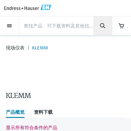
Back
Back
Back
Back
Back
Back
Back
Back
Back
Back
Back
Back
Back
Back
Back
Back
Back
Back
Back
Back
Back
Back
Back
Back
Back
Back
Back
Back
Back
Back
Back
Back
Back
Back
现场仪表
现场仪表
现场仪表
现场仪表
现场仪表
现场仪表
现场仪表
现场仪表
现场仪表
现场仪表
服务产品
服务产品
服务产品
服务产品
服务产品
服务产品
行业应用
行业应用
行业应用
行业应用
行业应用
行业应用
行业应用
行业应用
行业应用
支持
公司
公司
公司
公司
公司
公司
公司
公司
现场仪表
流量
物位测量
液体分析
温度测量
压力测量
系统产品
光学分析
Netilion IIoT
服务产品
Project and commissioning
技术支持服务
仪表维护
仪表性能优化服务
行业应用
支持
公司
Endress+Hauser集团
生产中心
集团实力
新闻与案例
活动和培训
您的Endress+Hauser职业生
services
涯
现场仪表
KLEMM
流量
电磁流量计
雷达物位测量
pH电极和变送器
温度变送器
绝压和表压测量
数据管理仪&数据记录仪
TDLAS和QF分析仪
Netilion Value
Project and commissioning services
远程技术支持
验证服务
校准报告分析
食品与饮料
快速获取服务支持！
Endress+Hauser集团
公司概况
物位和压力测量
过程安全性
新闻与案例总览
培训
技术支持中心 —— Endress+Hauser提供全方
仪表调试服务
Explore open positions
位服务，与您相伴前行
物位测量
科里奥利质量流量计
Vibronic point level detection
电导率传感器和变送器
工业温度计
差压测量
过程测控仪
拉曼光谱分析仪
Netilion Health
技术支持服务
远程资产监控
现场仪表校准服务
优化校准间隔时间
水务和环境：保护 —— 节约 —— 提高
生产中心
Endress+Hauser在中国
Endress+Hauser流量
网络安全性
所有文章
研讨会
Industrial Project Management
在Endress+Hauser工作
下载区
液体分析
超声波流量计
导波雷达物位测量
浊度传感器和变送器
保护套管
选购全部
电源和安全栅
排放监测解决方案
Netilion Analytics
仪表维护
Process Instrumentation Courses
预防性维护服务
动态现场仪表评价和分析服务
石油与天然气：促进能源转型，实
集团实力
恩德斯豪斯科技中国
Endress+Hauser 液体分析
过程自动化项目流程
新闻稿
展览会
搜索和下载技术手册, 宣传资料, 出版物, 软
现净零目标
Extended warranty
件更新, 视频, 证书等各类文件!
更多工作机会
KLEMM
温度测量
涡街流量计
超声波物位测量
氯传感器和变送器
高温型温度计
WirelessHART解决方案
颗粒测量设备
Netilion Library
仪表性能优化服务
Repair of measuring instruments
客户案例
财务业绩
温度+系统产品
My Endress+Hauser
事实速览
在线研讨会和回放
学习
生命科学：创新技术助推卓越运营
德国耶拿分析仪器公司的工作机会
压力测量
热式质量流量计
电容物位测量
溶解氧传感器和变送器
卫生型温度计
网关和调制解调器
数字分析仪解决方案
Netilion Inventory
View all
新闻与案例
集团管理层
Endress+Hauser 数字解决方案
建立电子采购流程，从容应对未来
媒体活动
峰会
产品概览
资料下载
化工：深化合作，助推可持续成功
需求
学习中心
IST创新传感器技术公司的工作机
系统产品
Differential pressure flow
静压液位测量
实验室检测仪表和便携式pH计
紧凑型温度计
设备配置用平板电脑
过程气体分析仪
Netilion Connect
活动和培训
发展历程
Endress+Hauser 光学分析
线下活动
显示所有符合条件的产品
学习中心 - 探索Endress+Hauser学习平台上