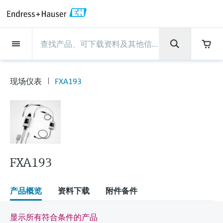
Back
Back
Back
Back
Back
Back
Back
Back
Back
Back
Back
Back
Back
Back
Back
Back
Back
Back
Back
Back
Back
Back
Back
Back
Back
Back
Back
Back
Back
Back
Back
Back
Back
Back
现场仪表
现场仪表
现场仪表
现场仪表
现场仪表
现场仪表
现场仪表
现场仪表
现场仪表
现场仪表
服务产品
服务产品
服务产品
服务产品
服务产品
服务产品
行业应用
行业应用
行业应用
行业应用
行业应用
行业应用
行业应用
行业应用
行业应用
支持
公司
公司
公司
公司
公司
公司
公司
公司
现场仪表
流量
物位测量
液体分析
温度测量
压力测量
系统产品
光学分析
Netilion IIoT
服务产品
Project and commissioning
技术支持服务
仪表维护
仪表性能优化服务
行业应用
支持
公司
Endress+Hauser集团
生产中心
集团实力
新闻与案例
活动和培训
您的Endress+Hauser职业生
services
涯
现场仪表
FXA193
流量
电磁流量计
雷达物位测量
pH电极和变送器
温度变送器
绝压和表压测量
数据管理仪&数据记录仪
TDLAS和QF分析仪
Netilion Value
Project and commissioning services
远程技术支持
验证服务
校准报告分析
食品与饮料
快速获取服务支持！
Endress+Hauser集团
公司概况
物位和压力测量
过程安全性
新闻与案例总览
培训
技术支持中心 —— Endress+Hauser提供全方
仪表调试服务
Explore open positions
位服务，与您相伴前行
物位测量
科里奥利质量流量计
Vibronic point level detection
电导率传感器和变送器
工业温度计
差压测量
过程测控仪
拉曼光谱分析仪
Netilion Health
技术支持服务
远程资产监控
现场仪表校准服务
优化校准间隔时间
水务和环境：保护 —— 节约 —— 提高
生产中心
Endress+Hauser在中国
Endress+Hauser流量
网络安全性
所有文章
研讨会
Industrial Project Management
在Endress+Hauser工作
下载区
液体分析
超声波流量计
导波雷达物位测量
浊度传感器和变送器
保护套管
选购全部
电源和安全栅
排放监测解决方案
Netilion Analytics
仪表维护
Process Instrumentation Courses
预防性维护服务
动态现场仪表评价和分析服务
石油与天然气：促进能源转型，实
集团实力
恩德斯豪斯科技中国
Endress+Hauser 液体分析
过程自动化项目流程
新闻稿
展览会
搜索和下载技术手册, 宣传资料, 出版物, 软
现净零目标
Extended warranty
件更新, 视频, 证书等各类文件!
更多工作机会
FXA193
温度测量
涡街流量计
超声波物位测量
氯传感器和变送器
高温型温度计
WirelessHART解决方案
颗粒测量设备
Netilion Library
仪表性能优化服务
Repair of measuring instruments
客户案例
财务业绩
温度+系统产品
My Endress+Hauser
事实速览
在线研讨会和回放
学习
生命科学：创新技术助推卓越运营
德国耶拿分析仪器公司的工作机会
压力测量
热式质量流量计
电容物位测量
溶解氧传感器和变送器
卫生型温度计
网关和调制解调器
数字分析仪解决方案
Netilion Inventory
View all
新闻与案例
集团管理层
Endress+Hauser 数字解决方案
建立电子采购流程，从容应对未来
媒体活动
峰会
产品概览
资料下载
附件备件
化工：深化合作，助推可持续成功
需求
学习中心
IST创新传感器技术公司的工作机
系统产品
Differential pressure flow
静压液位测量
实验室检测仪表和便携式pH计
紧凑型温度计
设备配置用平板电脑
过程气体分析仪
Netilion Connect
活动和培训
发展历程
Endress+Hauser 光学分析
线下活动
显示所有符合条件的产品
学习中心 - 探索Endress+Hauser学习平台上