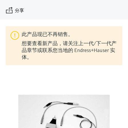
会
的指导课程与资源，随时随地提升技能。
measurement
电力与能源
光学分析
Conductive level measurement
全自动水质采样仪
温度开关
能量管理仪和应用管理仪
空气质量测量装置
Netilion Device Viewer
您的Endress+Hauser职业生涯
文化与价值观
Endress+Hauser SICK
查找市场活动及培训
分享
活动和培训
Job opportunities at
选购全部
采矿、矿物加工及冶金：打造可持
根据需要，从培训、研讨会、展会、峰会或
Endress+Hauser SICK
Netilion IIoT
Float switch level measurement
TOC、COD和SAC分析仪
表面温度计
浪涌保护器
烟雾探测器
Netilion Water
可持续发展
Endress+Hauser Technology China
续的未来
在线研讨会等各种活动中灵活选择。
此产品现已不再销售。
软件
放射线物位测量
ORP电极和变送器
线缆式温度计
选购全部
视距测量仪
关联公司
公用工程：可靠使用蒸汽
想要查看新产品，请关注上一代/下一代产
品章节或联系您当地的 Endress+Hauser 实
阻旋料位开关
污泥界面传感器和变送器
多点温度计
超高探测器
体。
产品工具
所有行业的关注焦点
伺服液位测量
营养盐分析仪和传感器
选购全部
选购全部
通过产品筛选，选择测量仪表
工业领域的可持续发展解决方案
机电式物位测量
金属分析仪
通过产品特性查找适当的测量设备、软件或
系统组件。
数字化驱动流程工业转型升级
微波限位栅物位测量
光度计
Applicator 选型和计算软件
决策级过程透明度，赋能卓越运营
通过应用参数查找、选择并配置产品
Level measurement with pressure
微波传输测量原理
Device Viewer