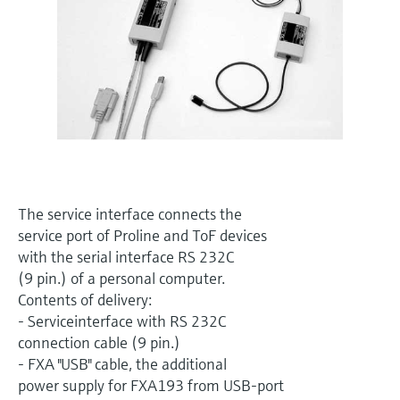
选购全部
Memosens数字技术
查找产品具体信息和文档
选购全部
备件查找工具
您可通过产品型号、订单代码或序列号，轻
松查找所需备件。
The service interface connects the
service port of Proline and ToF devices
with the serial interface RS 232C
(9 pin.) of a personal computer.
Contents of delivery:
- Serviceinterface with RS 232C
connection cable (9 pin.)
- FXA "USB" cable, the additional
power supply for FXA193 from USB-port