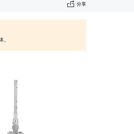
分享
实体。