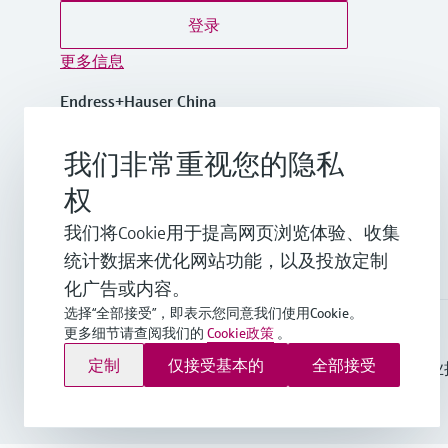
登录
更多信息
Endress+Hauser China
中国
我们非常重视您的隐私
+86-21-2403 9600
权
我们将Cookie用于提高网页浏览体验、收集
info.cn@endress.com
统计数据来优化网站功能，以及投放定制
化广告或内容。
选择“全部接受”，即表示您同意我们使用Cookie。
更多细节请查阅我们的
Cookie政策
。
Endress+Hauser Group Services AG ©版权所有
定制
仅接受基本的
全部接受
版本说明
使用条款
数据保护
通用条款与条件规范及营业