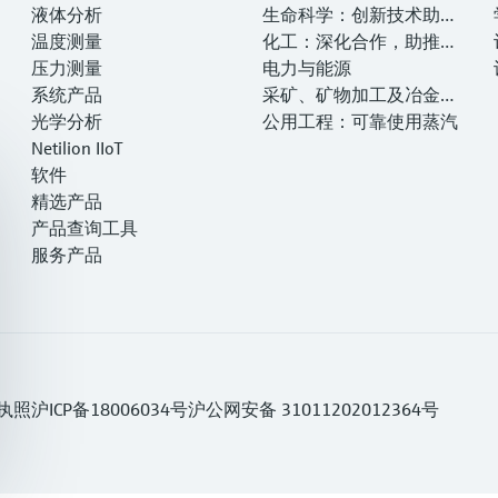
液体分析
转型，实现净零目标
生命科学：创新技术助推
温度测量
卓越运营
化工：深化合作，助推可
压力测量
持续成功
电力与能源
系统产品
采矿、矿物加工及冶金：
光学分析
打造可持续的未来
公用工程：可靠使用蒸汽
Netilion IIoT
软件
精选产品
产品查询工具
服务产品
执照
沪ICP备18006034号
沪公网安备 31011202012364号