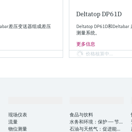
Deltatop DP61D
eltabar差压变送器组成差压
Deltatop DP61D和De
测量系统。
更多信息
价格核算中…
产品与服务
行业应用
现场仪表
食品与饮料
流量
水务和环境：保护 —— 节约
物位测量
—— 提高
石油与天然气：促进能源