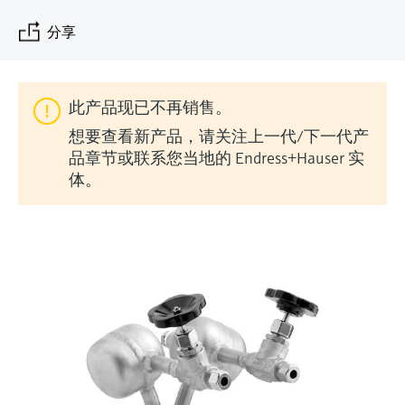
会
的指导课程与资源，随时随地提升技能。
measurement
电力与能源
分享
光学分析
Conductive level measurement
全自动水质采样仪
温度开关
能量管理仪和应用管理仪
空气质量测量装置
Netilion Device Viewer
您的Endress+Hauser职业生涯
文化与价值观
Endress+Hauser SICK
查找市场活动及培训
活动和培训
Job opportunities at
选购全部
采矿、矿物加工及冶金：打造可持
根据需要，从培训、研讨会、展会、峰会或
Endress+Hauser SICK
Netilion IIoT
Float switch level measurement
TOC、COD和SAC分析仪
表面温度计
浪涌保护器
烟雾探测器
Netilion Water
可持续发展
Endress+Hauser Technology China
续的未来
在线研讨会等各种活动中灵活选择。
此产品现已不再销售。
软件
放射线物位测量
ORP电极和变送器
线缆式温度计
选购全部
视距测量仪
关联公司
公用工程：可靠使用蒸汽
想要查看新产品，请关注上一代/下一代产
品章节或联系您当地的 Endress+Hauser 实
阻旋料位开关
污泥界面传感器和变送器
多点温度计
超高探测器
体。
产品工具
所有行业的关注焦点
伺服液位测量
营养盐分析仪和传感器
选购全部
选购全部
通过产品筛选，选择测量仪表
工业领域的可持续发展解决方案
机电式物位测量
金属分析仪
通过产品特性查找适当的测量设备、软件或
系统组件。
数字化驱动流程工业转型升级
微波限位栅物位测量
光度计
Applicator 选型和计算软件
决策级过程透明度，赋能卓越运营
通过应用参数查找、选择并配置产品
Level measurement with pressure
微波传输测量原理
Device Viewer