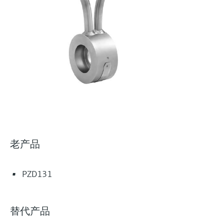
选购全部
Memosens数字技术
查找产品具体信息和文档
选购全部
备件查找工具
您可通过产品型号、订单代码或序列号，轻
松查找所需备件。
老产品
PZD131
替代产品