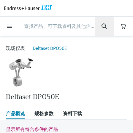
Back
Back
Back
Back
Back
Back
Back
Back
Back
Back
Back
Back
Back
Back
Back
Back
Back
Back
Back
Back
Back
Back
Back
Back
Back
Back
Back
Back
Back
Back
Back
Back
Back
Back
现场仪表
现场仪表
现场仪表
现场仪表
现场仪表
现场仪表
现场仪表
现场仪表
现场仪表
现场仪表
服务产品
服务产品
服务产品
服务产品
服务产品
服务产品
行业应用
行业应用
行业应用
行业应用
行业应用
行业应用
行业应用
行业应用
行业应用
支持
公司
公司
公司
公司
公司
公司
公司
公司
现场仪表
流量
物位测量
液体分析
温度测量
压力测量
系统产品
光学分析
Netilion IIoT
服务产品
Project and commissioning
技术支持服务
仪表维护
仪表性能优化服务
行业应用
支持
公司
Endress+Hauser集团
生产中心
集团实力
新闻与案例
活动和培训
您的Endress+Hauser职业生
services
涯
现场仪表
Deltaset DPO50E
流量
电磁流量计
雷达物位测量
pH电极和变送器
温度变送器
绝压和表压测量
数据管理仪&数据记录仪
TDLAS和QF分析仪
Netilion Value
Project and commissioning services
远程技术支持
验证服务
校准报告分析
食品与饮料
快速获取服务支持！
Endress+Hauser集团
公司概况
物位和压力测量
过程安全性
新闻与案例总览
培训
技术支持中心 —— Endress+Hauser提供全方
仪表调试服务
Explore open positions
位服务，与您相伴前行
物位测量
科里奥利质量流量计
Vibronic point level detection
电导率传感器和变送器
工业温度计
差压测量
过程测控仪
拉曼光谱分析仪
Netilion Health
技术支持服务
远程资产监控
现场仪表校准服务
优化校准间隔时间
水务和环境：保护 —— 节约 —— 提高
生产中心
Endress+Hauser在中国
Endress+Hauser流量
网络安全性
所有文章
研讨会
Industrial Project Management
在Endress+Hauser工作
下载区
液体分析
超声波流量计
导波雷达物位测量
浊度传感器和变送器
保护套管
选购全部
电源和安全栅
排放监测解决方案
Netilion Analytics
仪表维护
Process Instrumentation Courses
预防性维护服务
动态现场仪表评价和分析服务
石油与天然气：促进能源转型，实
集团实力
恩德斯豪斯科技中国
Endress+Hauser 液体分析
过程自动化项目流程
新闻稿
展览会
搜索和下载技术手册, 宣传资料, 出版物, 软
现净零目标
Extended warranty
件更新, 视频, 证书等各类文件!
更多工作机会
Deltaset DPO50E
温度测量
涡街流量计
超声波物位测量
氯传感器和变送器
高温型温度计
WirelessHART解决方案
颗粒测量设备
Netilion Library
仪表性能优化服务
Repair of measuring instruments
客户案例
财务业绩
温度+系统产品
My Endress+Hauser
事实速览
在线研讨会和回放
学习
生命科学：创新技术助推卓越运营
德国耶拿分析仪器公司的工作机会
压力测量
热式质量流量计
电容物位测量
溶解氧传感器和变送器
卫生型温度计
网关和调制解调器
数字分析仪解决方案
Netilion Inventory
View all
新闻与案例
集团管理层
Endress+Hauser 数字解决方案
建立电子采购流程，从容应对未来
媒体活动
峰会
产品概览
规格参数
资料下载
化工：深化合作，助推可持续成功
需求
学习中心
IST创新传感器技术公司的工作机
系统产品
Differential pressure flow
静压液位测量
实验室检测仪表和便携式pH计
紧凑型温度计
设备配置用平板电脑
过程气体分析仪
Netilion Connect
活动和培训
发展历程
Endress+Hauser 光学分析
线下活动
显示所有符合条件的产品
学习中心 - 探索Endress+Hauser学习平台上