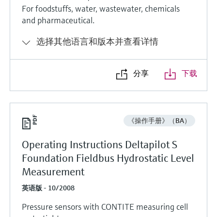
For foodstuffs, water, wastewater, chemicals
and pharmaceutical.
选择其他语言和版本并查看详情
分享
下载
《操作手册》（BA）
Operating Instructions Deltapilot S
Foundation Fieldbus Hydrostatic Level
Measurement
英语版 - 10/2008
Pressure sensors with CONTITE measuring cell