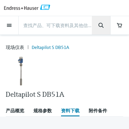
Back
Back
Back
Back
Back
Back
Back
Back
Back
Back
Back
Back
Back
Back
Back
Back
Back
Back
Back
Back
Back
Back
Back
Back
Back
Back
Back
Back
Back
Back
Back
Back
Back
Back
现场仪表
现场仪表
现场仪表
现场仪表
现场仪表
现场仪表
现场仪表
现场仪表
现场仪表
现场仪表
服务产品
服务产品
服务产品
服务产品
服务产品
服务产品
行业应用
行业应用
行业应用
行业应用
行业应用
行业应用
行业应用
行业应用
行业应用
支持
公司
公司
公司
公司
公司
公司
公司
公司
现场仪表
流量
物位测量
液体分析
温度测量
压力测量
系统产品
光学分析
Netilion IIoT
服务产品
Project and commissioning
技术支持服务
仪表维护
仪表性能优化服务
行业应用
支持
公司
Endress+Hauser集团
生产中心
集团实力
新闻与案例
活动和培训
您的Endress+Hauser职业生
services
涯
现场仪表
Deltapilot S DB51A
流量
电磁流量计
雷达物位测量
pH电极和变送器
温度变送器
绝压和表压测量
数据管理仪&数据记录仪
TDLAS和QF分析仪
Netilion Value
Project and commissioning services
远程技术支持
验证服务
校准报告分析
食品与饮料
快速获取服务支持！
Endress+Hauser集团
公司概况
物位和压力测量
过程安全性
新闻与案例总览
培训
技术支持中心 —— Endress+Hauser提供全方
仪表调试服务
Explore open positions
位服务，与您相伴前行
物位测量
科里奥利质量流量计
Vibronic point level detection
电导率传感器和变送器
工业温度计
差压测量
过程测控仪
拉曼光谱分析仪
Netilion Health
技术支持服务
远程资产监控
现场仪表校准服务
优化校准间隔时间
水务和环境：保护 —— 节约 —— 提高
生产中心
Endress+Hauser在中国
Endress+Hauser流量
网络安全性
所有文章
研讨会
Industrial Project Management
在Endress+Hauser工作
下载区
液体分析
超声波流量计
导波雷达物位测量
浊度传感器和变送器
保护套管
选购全部
电源和安全栅
排放监测解决方案
Netilion Analytics
仪表维护
Process Instrumentation Courses
预防性维护服务
动态现场仪表评价和分析服务
石油与天然气：促进能源转型，实
集团实力
恩德斯豪斯科技中国
Endress+Hauser 液体分析
过程自动化项目流程
新闻稿
展览会
搜索和下载技术手册, 宣传资料, 出版物, 软
现净零目标
Extended warranty
件更新, 视频, 证书等各类文件!
更多工作机会
Deltapilot S DB51A
温度测量
涡街流量计
超声波物位测量
氯传感器和变送器
高温型温度计
WirelessHART解决方案
颗粒测量设备
Netilion Library
仪表性能优化服务
Repair of measuring instruments
客户案例
财务业绩
温度+系统产品
My Endress+Hauser
事实速览
在线研讨会和回放
学习
生命科学：创新技术助推卓越运营
德国耶拿分析仪器公司的工作机会
压力测量
热式质量流量计
电容物位测量
溶解氧传感器和变送器
卫生型温度计
网关和调制解调器
数字分析仪解决方案
Netilion Inventory
View all
新闻与案例
集团管理层
Endress+Hauser 数字解决方案
建立电子采购流程，从容应对未来
媒体活动
峰会
产品概览
规格参数
资料下载
附件备件
化工：深化合作，助推可持续成功
需求
学习中心
IST创新传感器技术公司的工作机
系统产品
Differential pressure flow
静压液位测量
实验室检测仪表和便携式pH计
紧凑型温度计
设备配置用平板电脑
过程气体分析仪
Netilion Connect
活动和培训
发展历程
Endress+Hauser 光学分析
线下活动
学习中心 - 探索Endress+Hauser学习平台上