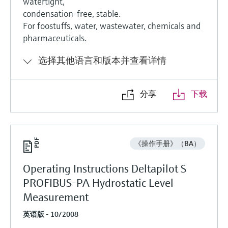
watertight,
condensation-free, stable.
For foostuffs, water, wastewater, chemicals and
pharmaceuticals.
选择其他语言和版本并查看详情
分享
下载
《操作手册》（BA）
Operating Instructions Deltapilot S
PROFIBUS-PA Hydrostatic Level
Measurement
英语版 - 10/2008