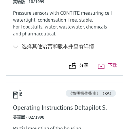
英语版 - 10/1999
Pressure sensors with CONTITE measuring cell
watertight, condensation-free, stable.
For foodstuffs, water, wastewater, chemicals
and pharmaceutical.
选择其他语言和版本并查看详情
分享
下载
《简明操作指南》（KA）
Operating Instructions Deltapilot S.
英语版 - 02/1998
Partial mounting of the housing.