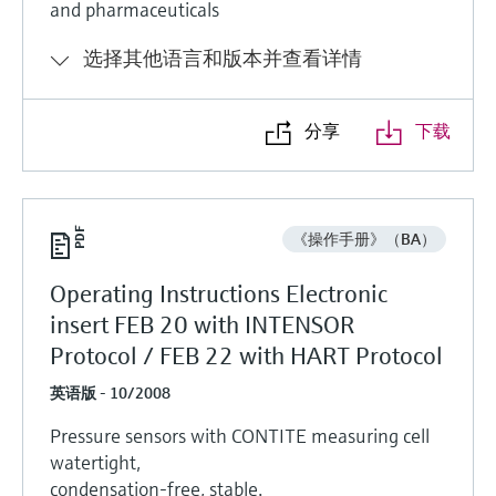
and pharmaceuticals
选择其他语言和版本并查看详情
分享
下载
《操作手册》（BA）
Operating Instructions Electronic
insert FEB 20 with INTENSOR
Protocol / FEB 22 with HART Protocol
英语版 - 10/2008
Pressure sensors with CONTITE measuring cell
watertight,
condensation-free, stable.