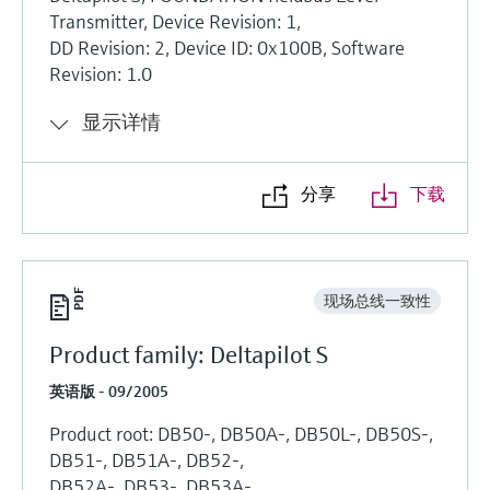
Transmitter, Device Revision: 1,
DD Revision: 2, Device ID: 0x100B, Software
Revision: 1.0
显示详情
分享
下载
现场总线一致性
Product family: Deltapilot S
英语版 - 09/2005
Product root: DB50-, DB50A-, DB50L-, DB50S-,
DB51-, DB51A-, DB52-,
DB52A-, DB53-, DB53A-