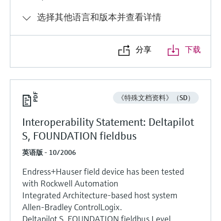
选择其他语言和版本并查看详情
分享
下载
《特殊文档资料》（SD）
Interoperability Statement: Deltapilot
S, FOUNDATION fieldbus
英语版 - 10/2006
Endress+Hauser field device has been tested
with Rockwell Automation
Integrated Architecture-based host system
Allen-Bradley ControlLogix.
Deltapilot S, FOUNDATION fieldbus Level