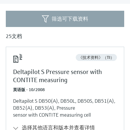
会
的指导课程与资源，随时随地提升技能。
measurement
电力与能源
光学分析
Conductive level measurement
全自动水质采样仪
温度开关
能量管理仪和应用管理仪
空气质量测量装置
Netilion Device Viewer
您的Endress+Hauser职业生涯
文化与价值观
Endress+Hauser SICK
查找市场活动及培训
活动和培训
Job opportunities at
筛选可下载资料
选购全部
采矿、矿物加工及冶金：打造可持
根据需要，从培训、研讨会、展会、峰会或
Endress+Hauser SICK
Netilion IIoT
Float switch level measurement
TOC、COD和SAC分析仪
表面温度计
浪涌保护器
烟雾探测器
Netilion Water
可持续发展
Endress+Hauser Technology China
续的未来
在线研讨会等各种活动中灵活选择。
25文档
软件
放射线物位测量
ORP电极和变送器
线缆式温度计
选购全部
视距测量仪
关联公司
公用工程：可靠使用蒸汽
阻旋料位开关
污泥界面传感器和变送器
多点温度计
超高探测器
《技术资料》（TI）
产品工具
所有行业的关注焦点
伺服液位测量
营养盐分析仪和传感器
选购全部
选购全部
Deltapilot S Pressure sensor with
CONTITE measuring
通过产品筛选，选择测量仪表
工业领域的可持续发展解决方案
机电式物位测量
金属分析仪
通过产品特性查找适当的测量设备、软件或
英语版 - 10/2008
系统组件。
数字化驱动流程工业转型升级
Deltapilot S DB50(A), DB50L, DB50S, DB51(A),
微波限位栅物位测量
光度计
DB52(A), DB53(A), Pressure
Applicator 选型和计算软件
决策级过程透明度，赋能卓越运营
sensor with CONTITE measuring cell
通过应用参数查找、选择并配置产品
Level measurement with pressure
微波传输测量原理
选择其他语言和版本并查看详情
Device Viewer