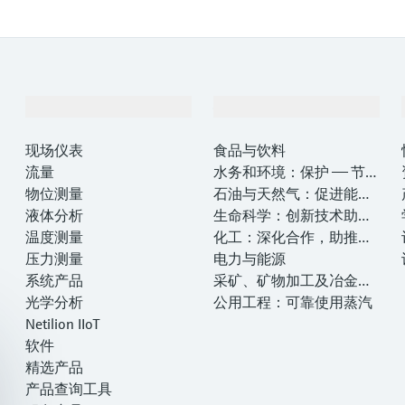
产品与服务
行业应用
现场仪表
食品与饮料
流量
水务和环境：保护 —— 节约
物位测量
—— 提高
石油与天然气：促进能源
液体分析
转型，实现净零目标
生命科学：创新技术助推
温度测量
卓越运营
化工：深化合作，助推可
压力测量
持续成功
电力与能源
系统产品
采矿、矿物加工及冶金：
光学分析
打造可持续的未来
公用工程：可靠使用蒸汽
Netilion IIoT
软件
精选产品
产品查询工具