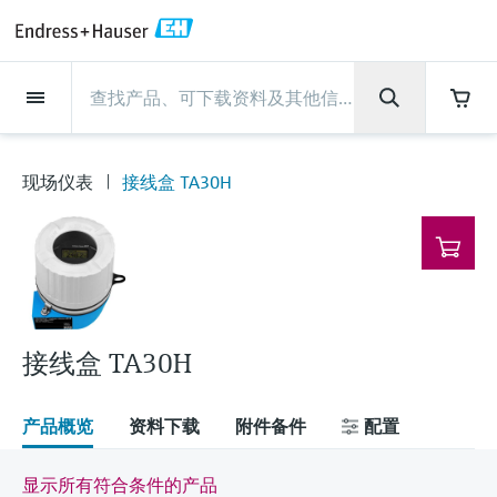
Back
Back
Back
Back
Back
Back
Back
Back
Back
Back
Back
Back
Back
Back
Back
Back
Back
Back
Back
Back
Back
Back
Back
Back
Back
Back
Back
Back
Back
Back
Back
Back
Back
Back
现场仪表
现场仪表
现场仪表
现场仪表
现场仪表
现场仪表
现场仪表
现场仪表
现场仪表
现场仪表
服务产品
服务产品
服务产品
服务产品
服务产品
服务产品
行业应用
行业应用
行业应用
行业应用
行业应用
行业应用
行业应用
行业应用
行业应用
支持
公司
公司
公司
公司
公司
公司
公司
公司
现场仪表
流量
物位测量
液体分析
温度测量
压力测量
系统产品
光学分析
Netilion IIoT
服务产品
Project and commissioning
技术支持服务
仪表维护
仪表性能优化服务
行业应用
支持
公司
Endress+Hauser集团
生产中心
集团实力
新闻与案例
活动和培训
您的Endress+Hauser职业生
services
涯
现场仪表
接线盒 TA30H
流量
电磁流量计
雷达物位测量
pH电极和变送器
温度变送器
绝压和表压测量
数据管理仪&数据记录仪
TDLAS和QF分析仪
Netilion Value
Project and commissioning services
远程技术支持
验证服务
校准报告分析
食品与饮料
快速获取服务支持！
Endress+Hauser集团
公司概况
物位和压力测量
过程安全性
新闻与案例总览
培训
技术支持中心 —— Endress+Hauser提供全方
仪表调试服务
Explore open positions
位服务，与您相伴前行
物位测量
科里奥利质量流量计
Vibronic point level detection
电导率传感器和变送器
工业温度计
差压测量
过程测控仪
拉曼光谱分析仪
Netilion Health
技术支持服务
远程资产监控
现场仪表校准服务
优化校准间隔时间
水务和环境：保护 —— 节约 —— 提高
生产中心
Endress+Hauser在中国
Endress+Hauser流量
网络安全性
所有文章
研讨会
Industrial Project Management
在Endress+Hauser工作
下载区
液体分析
超声波流量计
导波雷达物位测量
浊度传感器和变送器
保护套管
选购全部
电源和安全栅
排放监测解决方案
Netilion Analytics
仪表维护
Process Instrumentation Courses
预防性维护服务
动态现场仪表评价和分析服务
石油与天然气：促进能源转型，实
集团实力
恩德斯豪斯科技中国
Endress+Hauser 液体分析
过程自动化项目流程
新闻稿
展览会
搜索和下载技术手册, 宣传资料, 出版物, 软
现净零目标
Extended warranty
件更新, 视频, 证书等各类文件!
更多工作机会
接线盒 TA30H
温度测量
涡街流量计
超声波物位测量
氯传感器和变送器
高温型温度计
WirelessHART解决方案
颗粒测量设备
Netilion Library
仪表性能优化服务
Repair of measuring instruments
客户案例
财务业绩
温度+系统产品
My Endress+Hauser
事实速览
在线研讨会和回放
学习
生命科学：创新技术助推卓越运营
德国耶拿分析仪器公司的工作机会
压力测量
热式质量流量计
电容物位测量
溶解氧传感器和变送器
卫生型温度计
网关和调制解调器
数字分析仪解决方案
Netilion Inventory
View all
新闻与案例
集团管理层
Endress+Hauser 数字解决方案
建立电子采购流程，从容应对未来
媒体活动
峰会
产品概览
资料下载
附件备件
配置
化工：深化合作，助推可持续成功
需求
学习中心
IST创新传感器技术公司的工作机
系统产品
Differential pressure flow
静压液位测量
实验室检测仪表和便携式pH计
紧凑型温度计
设备配置用平板电脑
过程气体分析仪
Netilion Connect
活动和培训
发展历程
Endress+Hauser 光学分析
线下活动
学习中心 - 探索Endress+Hauser学习平台上
显示所有符合条件的产品