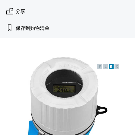
会
的指导课程与资源，随时随地提升技能。
measurement
电力与能源
光学分析
Conductive level measurement
全自动水质采样仪
温度开关
能量管理仪和应用管理仪
空气质量测量装置
Netilion Device Viewer
您的Endress+Hauser职业生涯
文化与价值观
Endress+Hauser SICK
查找市场活动及培训
分享
活动和培训
Job opportunities at
选购全部
采矿、矿物加工及冶金：打造可持
根据需要，从培训、研讨会、展会、峰会或
Endress+Hauser SICK
Netilion IIoT
Float switch level measurement
TOC、COD和SAC分析仪
表面温度计
浪涌保护器
烟雾探测器
Netilion Water
可持续发展
Endress+Hauser Technology China
续的未来
保存到购物清单
在线研讨会等各种活动中灵活选择。
软件
放射线物位测量
ORP电极和变送器
线缆式温度计
选购全部
视距测量仪
关联公司
公用工程：可靠使用蒸汽
阻旋料位开关
污泥界面传感器和变送器
多点温度计
超高探测器
F
L
E
X
产品工具
所有行业的关注焦点
伺服液位测量
营养盐分析仪和传感器
选购全部
选购全部
通过产品筛选，选择测量仪表
工业领域的可持续发展解决方案
机电式物位测量
金属分析仪
通过产品特性查找适当的测量设备、软件或
系统组件。
数字化驱动流程工业转型升级
微波限位栅物位测量
光度计
Applicator 选型和计算软件
决策级过程透明度，赋能卓越运营
通过应用参数查找、选择并配置产品
Level measurement with pressure
微波传输测量原理
Device Viewer