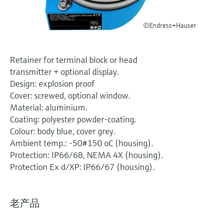
选购全部
Memosens数字技术
查找产品具体信息和文档
©Endress+Hauser
选购全部
备件查找工具
您可通过产品型号、订单代码或序列号，轻
松查找所需备件。
Retainer for terminal block or head
transmitter + optional display.
Design: explosion proof
Cover: screwed, optional window.
Material: aluminium.
Coating: polyester powder-coating.
Colour: body blue, cover grey.
Ambient temp.: -50#150 oC (housing).
Protection: IP66/68, NEMA 4X (housing).
Protection Ex d/XP: IP66/67 (housing).
老产品