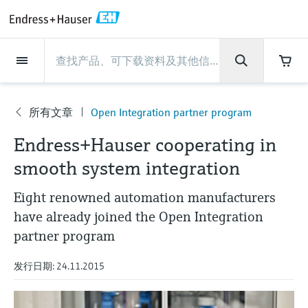
Back
Back
Back
Back
Back
Back
Back
Back
Back
Back
Back
Back
Back
Back
Back
Back
Back
Back
Back
Back
Back
Back
Back
Back
Back
Back
Back
Back
Back
Back
Back
Back
Back
Back
现场仪表
现场仪表
现场仪表
现场仪表
现场仪表
现场仪表
现场仪表
现场仪表
现场仪表
现场仪表
服务产品
服务产品
服务产品
服务产品
服务产品
服务产品
行业应用
行业应用
行业应用
行业应用
行业应用
行业应用
行业应用
行业应用
行业应用
支持
公司
公司
公司
公司
公司
公司
公司
公司
现场仪表
流量
物位测量
液体分析
温度测量
压力测量
系统产品
光学分析
Netilion IIoT
服务产品
Project and commissioning
技术支持服务
仪表维护
仪表性能优化服务
行业应用
支持
公司
Endress+Hauser集团
生产中心
集团实力
新闻与案例
活动和培训
您的Endress+Hauser职业生
services
涯
所有文章
Open Integration partner program
流量
电磁流量计
雷达物位测量
pH电极和变送器
温度变送器
绝压和表压测量
数据管理仪&数据记录仪
TDLAS和QF分析仪
Netilion Value
Project and commissioning services
远程技术支持
验证服务
校准报告分析
食品与饮料
快速获取服务支持！
Endress+Hauser集团
公司概况
物位和压力测量
过程安全性
新闻与案例总览
培训
公
技术支持中心 —— Endress+Hauser提供全方
仪表调试服务
Explore open positions
Endress+Hauser cooperating in
司
位服务，与您相伴前行
物位测量
科里奥利质量流量计
Vibronic point level detection
电导率传感器和变送器
工业温度计
差压测量
过程测控仪
拉曼光谱分析仪
Netilion Health
技术支持服务
远程资产监控
现场仪表校准服务
优化校准间隔时间
水务和环境：保护 —— 节约 —— 提高
生产中心
Endress+Hauser在中国
Endress+Hauser流量
网络安全性
所有文章
研讨会
smooth system integration
Industrial Project Management
在Endress+Hauser工作
下载区
液体分析
超声波流量计
导波雷达物位测量
浊度传感器和变送器
保护套管
选购全部
电源和安全栅
排放监测解决方案
Netilion Analytics
仪表维护
Process Instrumentation Courses
预防性维护服务
动态现场仪表评价和分析服务
石油与天然气：促进能源转型，实
集团实力
恩德斯豪斯科技中国
Endress+Hauser 液体分析
过程自动化项目流程
新闻稿
展览会
Eight renowned automation manufacturers
搜索和下载技术手册, 宣传资料, 出版物, 软
现净零目标
Extended warranty
件更新, 视频, 证书等各类文件!
have already joined the Open Integration
更多工作机会
温度测量
涡街流量计
超声波物位测量
氯传感器和变送器
高温型温度计
WirelessHART解决方案
颗粒测量设备
Netilion Library
仪表性能优化服务
Repair of measuring instruments
客户案例
财务业绩
温度+系统产品
My Endress+Hauser
事实速览
在线研讨会和回放
partner program
学习
生命科学：创新技术助推卓越运营
德国耶拿分析仪器公司的工作机会
压力测量
热式质量流量计
电容物位测量
溶解氧传感器和变送器
卫生型温度计
网关和调制解调器
数字分析仪解决方案
Netilion Inventory
View all
新闻与案例
集团管理层
Endress+Hauser 数字解决方案
建立电子采购流程，从容应对未来
媒体活动
峰会
发行日期: 24.11.2015
化工：深化合作，助推可持续成功
需求
学习中心
IST创新传感器技术公司的工作机
系统产品
Differential pressure flow
静压液位测量
实验室检测仪表和便携式pH计
紧凑型温度计
设备配置用平板电脑
过程气体分析仪
Netilion Connect
活动和培训
发展历程
Endress+Hauser 光学分析
线下活动
学习中心 - 探索Endress+Hauser学习平台上