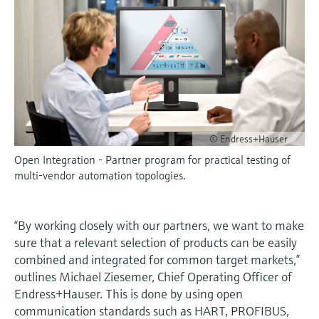
会
的指导课程与资源，随时随地提升技能。
measurement
电力与能源
光学分析
Conductive level measurement
全自动水质采样仪
温度开关
能量管理仪和应用管理仪
空气质量测量装置
Netilion Device Viewer
您的Endress+Hauser职业生涯
文化与价值观
Endress+Hauser SICK
查找市场活动及培训
活动和培训
Job opportunities at
选购全部
采矿、矿物加工及冶金：打造可持
根据需要，从培训、研讨会、展会、峰会或
Endress+Hauser SICK
Netilion IIoT
Float switch level measurement
TOC、COD和SAC分析仪
表面温度计
浪涌保护器
烟雾探测器
Netilion Water
可持续发展
Endress+Hauser Technology China
续的未来
在线研讨会等各种活动中灵活选择。
软件
放射线物位测量
ORP电极和变送器
线缆式温度计
选购全部
视距测量仪
关联公司
公用工程：可靠使用蒸汽
阻旋料位开关
污泥界面传感器和变送器
多点温度计
超高探测器
© Endress+Hauser
产品工具
Open Integration - Partner program for practical testing of
所有行业的关注焦点
伺服液位测量
营养盐分析仪和传感器
选购全部
选购全部
multi-vendor automation topologies.
通过产品筛选，选择测量仪表
工业领域的可持续发展解决方案
机电式物位测量
金属分析仪
通过产品特性查找适当的测量设备、软件或
“By working closely with our partners, we want to make
系统组件。
数字化驱动流程工业转型升级
sure that a relevant selection of products can be easily
微波限位栅物位测量
光度计
combined and integrated for common target markets,”
Applicator 选型和计算软件
决策级过程透明度，赋能卓越运营
outlines Michael Ziesemer, Chief Operating Officer of
通过应用参数查找、选择并配置产品
Level measurement with pressure
微波传输测量原理
Endress+Hauser. This is done by using open
communication standards such as HART, PROFIBUS,
Device Viewer