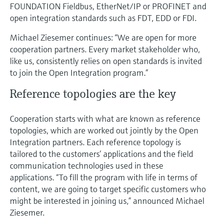
选购全部
Memosens数字技术
FOUNDATION Fieldbus, EtherNet/IP or PROFINET and
查找产品具体信息和文档
open integration standards such as FDT, EDD or FDI.
选购全部
备件查找工具
Michael Ziesemer continues: “We are open for more
您可通过产品型号、订单代码或序列号，轻
cooperation partners. Every market stakeholder who,
松查找所需备件。
like us, consistently relies on open standards is invited
to join the Open Integration program.”
Reference topologies are the key
Cooperation starts with what are known as reference
topologies, which are worked out jointly by the Open
Integration partners. Each reference topology is
tailored to the customers’ applications and the field
communication technologies used in these
applications. “To fill the program with life in terms of
content, we are going to target specific customers who
might be interested in joining us,” announced Michael
Ziesemer.