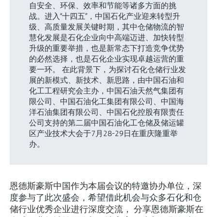
选购全部
Memosens数字技术
自安全、环保、效率和节能等诸多方面的挑
查找产品具体信息和文档
战。进入“十四五”，中国石化产业迎来转型升
级、高质量发展关键时期，其中仓储物流的智
选购全部
备件查找工具
慧化发展是石化企业向中高端迈进、加快转型
您可通过产品型号、订单代码或序列号，轻
升级的重要举措，也是新常态下打造竞争优势
松查找所需备件。
的必然选择，也是石化企业实现卓越运营的重
要一环。 在此背景下，为探讨石化仓储行业发
展的新模式、新技术、新思路，由中国石油和
化工工程研究会主办，中国石油天然气集团有
限公司、中国石油化工集团有限公司、中国海
洋石油集团有限公司、中国石化控股有限责任
公司支持的第二届中国石油化工仓储及储运罐
区产业技术大会于7月28-29日在重庆隆重举
办。
恩德斯豪斯中国作为本届会议的特邀协办单位，深
度参与了此次盛会，希望借此机会与众多石化和仓
储行业优秀企业进行深度交流， 分享恩德斯豪斯在