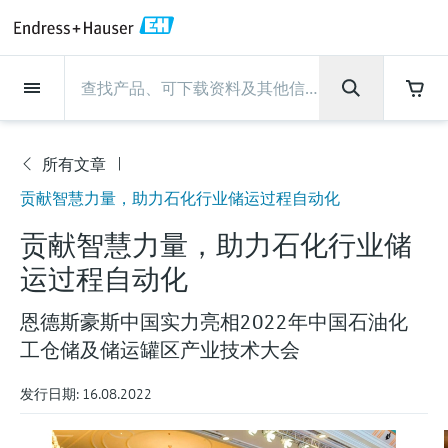
Back
Back
Back
Back
Back
Back
Back
Back
Back
Back
Back
Back
Back
Back
Back
Back
Back
Back
Back
Back
Back
Back
Back
Back
Back
Back
Back
Back
Back
Back
Back
Back
Back
Back
现场仪表
现场仪表
现场仪表
现场仪表
现场仪表
现场仪表
现场仪表
现场仪表
现场仪表
现场仪表
服务产品
服务产品
服务产品
服务产品
服务产品
服务产品
行业应用
行业应用
行业应用
行业应用
行业应用
行业应用
行业应用
行业应用
行业应用
支持
公司
公司
公司
公司
公司
公司
公司
公司
现场仪表
流量
物位测量
液体分析
温度测量
压力测量
系统产品
光学分析
Netilion IIoT
服务产品
Project and commissioning
技术支持服务
仪表维护
仪表性能优化服务
行业应用
支持
公司
Endress+Hauser集团
生产中心
集团实力
新闻与案例
活动和培训
您的Endress+Hauser职业生
services
涯
所有文章
流量
电磁流量计
雷达物位测量
pH电极和变送器
温度变送器
绝压和表压测量
数据管理仪&数据记录仪
TDLAS和QF分析仪
Netilion Value
Project and commissioning services
远程技术支持
验证服务
校准报告分析
食品与饮料
快速获取服务支持！
Endress+Hauser集团
公司概况
物位和压力测量
过程安全性
新闻与案例总览
培训
公
技术支持中心 —— Endress+Hauser提供全方
贡献智慧力量，助力石化行业储运过程自动化
仪表调试服务
Explore open positions
司
位服务，与您相伴前行
物位测量
科里奥利质量流量计
Vibronic point level detection
电导率传感器和变送器
工业温度计
差压测量
过程测控仪
拉曼光谱分析仪
Netilion Health
技术支持服务
远程资产监控
现场仪表校准服务
优化校准间隔时间
水务和环境：保护 —— 节约 —— 提高
生产中心
Endress+Hauser在中国
Endress+Hauser流量
网络安全性
所有文章
研讨会
贡献智慧力量，助力石化行业储
Industrial Project Management
在Endress+Hauser工作
下载区
运过程自动化
液体分析
超声波流量计
导波雷达物位测量
浊度传感器和变送器
保护套管
选购全部
电源和安全栅
排放监测解决方案
Netilion Analytics
仪表维护
Process Instrumentation Courses
预防性维护服务
动态现场仪表评价和分析服务
石油与天然气：促进能源转型，实
集团实力
恩德斯豪斯科技中国
Endress+Hauser 液体分析
过程自动化项目流程
新闻稿
展览会
搜索和下载技术手册, 宣传资料, 出版物, 软
现净零目标
Extended warranty
件更新, 视频, 证书等各类文件!
更多工作机会
恩德斯豪斯中国实力亮相2022年中国石油化
温度测量
涡街流量计
超声波物位测量
氯传感器和变送器
高温型温度计
WirelessHART解决方案
颗粒测量设备
Netilion Library
仪表性能优化服务
Repair of measuring instruments
客户案例
财务业绩
温度+系统产品
My Endress+Hauser
事实速览
在线研讨会和回放
工仓储及储运罐区产业技术大会
学习
生命科学：创新技术助推卓越运营
德国耶拿分析仪器公司的工作机会
压力测量
热式质量流量计
电容物位测量
溶解氧传感器和变送器
卫生型温度计
网关和调制解调器
数字分析仪解决方案
Netilion Inventory
View all
新闻与案例
集团管理层
Endress+Hauser 数字解决方案
建立电子采购流程，从容应对未来
媒体活动
峰会
发行日期: 16.08.2022
化工：深化合作，助推可持续成功
需求
学习中心
IST创新传感器技术公司的工作机
系统产品
Differential pressure flow
静压液位测量
实验室检测仪表和便携式pH计
紧凑型温度计
设备配置用平板电脑
过程气体分析仪
Netilion Connect
活动和培训
发展历程
Endress+Hauser 光学分析
线下活动
学习中心 - 探索Endress+Hauser学习平台上