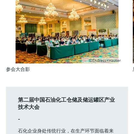
会
的指导课程与资源，随时随地提升技能。
measurement
电力与能源
光学分析
Conductive level measurement
全自动水质采样仪
温度开关
能量管理仪和应用管理仪
空气质量测量装置
Netilion Device Viewer
您的Endress+Hauser职业生涯
文化与价值观
Endress+Hauser SICK
查找市场活动及培训
活动和培训
Job opportunities at
选购全部
采矿、矿物加工及冶金：打造可持
根据需要，从培训、研讨会、展会、峰会或
Endress+Hauser SICK
Netilion IIoT
Float switch level measurement
TOC、COD和SAC分析仪
表面温度计
浪涌保护器
烟雾探测器
Netilion Water
可持续发展
Endress+Hauser Technology China
续的未来
在线研讨会等各种活动中灵活选择。
软件
放射线物位测量
ORP电极和变送器
线缆式温度计
选购全部
视距测量仪
关联公司
公用工程：可靠使用蒸汽
阻旋料位开关
污泥界面传感器和变送器
多点温度计
超高探测器
©Endress+Hauser
产品工具
所有行业的关注焦点
参会大合影
伺服液位测量
营养盐分析仪和传感器
选购全部
选购全部
通过产品筛选，选择测量仪表
工业领域的可持续发展解决方案
机电式物位测量
金属分析仪
通过产品特性查找适当的测量设备、软件或
系统组件。
第二届中国石油化工仓储及储运罐区产业
数字化驱动流程工业转型升级
微波限位栅物位测量
光度计
技术大会
Applicator 选型和计算软件
决策级过程透明度，赋能卓越运营
-
通过应用参数查找、选择并配置产品
Level measurement with pressure
微波传输测量原理
石化企业身处传统行业，在生产环节面临着来
Device Viewer