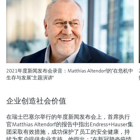
会
的指导课程与资源，随时随地提升技能。
measurement
电力与能源
光学分析
Conductive level measurement
全自动水质采样仪
温度开关
能量管理仪和应用管理仪
空气质量测量装置
Netilion Device Viewer
您的Endress+Hauser职业生涯
文化与价值观
Endress+Hauser SICK
查找市场活动及培训
活动和培训
Job opportunities at
选购全部
采矿、矿物加工及冶金：打造可持
根据需要，从培训、研讨会、展会、峰会或
Endress+Hauser SICK
Netilion IIoT
Float switch level measurement
TOC、COD和SAC分析仪
表面温度计
浪涌保护器
烟雾探测器
Netilion Water
可持续发展
Endress+Hauser Technology China
续的未来
在线研讨会等各种活动中灵活选择。
软件
放射线物位测量
ORP电极和变送器
线缆式温度计
选购全部
视距测量仪
关联公司
公用工程：可靠使用蒸汽
阻旋料位开关
污泥界面传感器和变送器
多点温度计
超高探测器
产品工具
2021年度新闻发布会录音：Matthias Altendorf的“在危机中
所有行业的关注焦点
伺服液位测量
营养盐分析仪和传感器
选购全部
选购全部
生存与发展“主题演讲"
通过产品筛选，选择测量仪表
工业领域的可持续发展解决方案
机电式物位测量
金属分析仪
通过产品特性查找适当的测量设备、软件或
企业创造社会价值
系统组件。
数字化驱动流程工业转型升级
微波限位栅物位测量
光度计
Applicator 选型和计算软件
在瑞士巴塞尔举行的年度新闻发布会上，首席执行
决策级过程透明度，赋能卓越运营
官Matthias Altendorf的报告中指出Endress+Hauser集
通过应用参数查找、选择并配置产品
Level measurement with pressure
微波传输测量原理
团采取有效措施，成功保护了员工的安全健康，持
Device Viewer
续为客户提供专业支持。他指出：“在新冠肺炎疫情