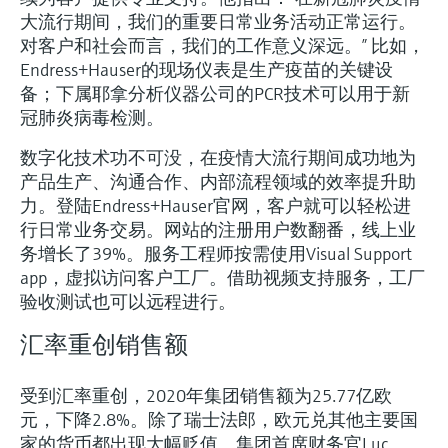
选购全部
Memosens数字技术
大流行期间，我们的重要日常业务活动正常运行。
查找产品具体信息和文档
对客户和社会而言，我们的工作意义深远。” 比如，
选购全部
备件查找工具
Endress+Hauser的现场仪表是生产疫苗的关键设
备；下属耶拿分析仪器公司的PCR技术可以用于新
您可通过产品型号、订单代码或序列号，轻
松查找所需备件。
冠肺炎病毒检测。
数字化技术功不可没，在疫情大流行期间成功地为
产品生产、沟通合作、内部流程领域的效率提升助
力。登陆Endress+Hauser官网，客户就可以轻松进
行日常业务交易。网站的注册用户数翻番，线上业
务增长了39%。服务工程师按需使用Visual Support
app，虚拟访问客户工厂。借助视频支持服务，工厂
验收测试也可以远程进行。
汇率重创销售额
受到汇率重创，2020年集团销售额为25.77亿欧
元，下降2.8%。除了瑞士法郎，欧元兑其他主要国
家的货币都出现大幅贬值。集团首席财务官Luc