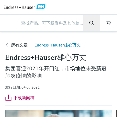
Back
Back
Back
Back
Back
Back
Back
Back
Back
Back
Back
Back
Back
Back
Back
Back
Back
Back
Back
Back
Back
Back
Back
Back
Back
Back
Back
Back
Back
Back
Back
Back
Back
Back
现场仪表
现场仪表
现场仪表
现场仪表
现场仪表
现场仪表
现场仪表
现场仪表
现场仪表
现场仪表
服务产品
服务产品
服务产品
服务产品
服务产品
服务产品
行业应用
行业应用
行业应用
行业应用
行业应用
行业应用
行业应用
行业应用
行业应用
支持
公司
公司
公司
公司
公司
公司
公司
公司
现场仪表
流量
物位测量
液体分析
温度测量
压力测量
系统产品
光学分析
Netilion IIoT
服务产品
Project and commissioning
技术支持服务
仪表维护
仪表性能优化服务
行业应用
支持
公司
Endress+Hauser集团
生产中心
集团实力
新闻与案例
活动和培训
您的Endress+Hauser职业生
services
涯
流量
电磁流量计
雷达物位测量
pH电极和变送器
温度变送器
绝压和表压测量
数据管理仪&数据记录仪
TDLAS和QF分析仪
Netilion Value
Project and commissioning services
远程技术支持
验证服务
校准报告分析
食品与饮料
快速获取服务支持！
Endress+Hauser集团
公司概况
物位和压力测量
过程安全性
新闻与案例总览
培训
所有文章
Endress+Hauser雄心万丈
公
技术支持中心 —— Endress+Hauser提供全方
仪表调试服务
Explore open positions
Endress+Hauser雄心万丈
司
位服务，与您相伴前行
物位测量
科里奥利质量流量计
Vibronic point level detection
电导率传感器和变送器
工业温度计
差压测量
过程测控仪
拉曼光谱分析仪
Netilion Health
技术支持服务
远程资产监控
现场仪表校准服务
优化校准间隔时间
水务和环境：保护 —— 节约 —— 提高
生产中心
Endress+Hauser在中国
Endress+Hauser流量
网络安全性
所有文章
研讨会
Industrial Project Management
在Endress+Hauser工作
集团喜迎2021年开门红，市场地位未受新冠
下载区
液体分析
超声波流量计
导波雷达物位测量
浊度传感器和变送器
保护套管
选购全部
电源和安全栅
排放监测解决方案
Netilion Analytics
仪表维护
Process Instrumentation Courses
预防性维护服务
动态现场仪表评价和分析服务
石油与天然气：促进能源转型，实
集团实力
恩德斯豪斯科技中国
Endress+Hauser 液体分析
过程自动化项目流程
新闻稿
展览会
肺炎疫情的影响
搜索和下载技术手册, 宣传资料, 出版物, 软
现净零目标
Extended warranty
件更新, 视频, 证书等各类文件!
更多工作机会
温度测量
涡街流量计
超声波物位测量
氯传感器和变送器
高温型温度计
WirelessHART解决方案
颗粒测量设备
Netilion Library
仪表性能优化服务
Repair of measuring instruments
客户案例
财务业绩
温度+系统产品
My Endress+Hauser
事实速览
在线研讨会和回放
发行日期: 04.05.2021
学习
生命科学：创新技术助推卓越运营
德国耶拿分析仪器公司的工作机会
下载新闻稿
压力测量
热式质量流量计
电容物位测量
溶解氧传感器和变送器
卫生型温度计
网关和调制解调器
数字分析仪解决方案
Netilion Inventory
View all
新闻与案例
集团管理层
Endress+Hauser 数字解决方案
建立电子采购流程，从容应对未来
媒体活动
峰会
化工：深化合作，助推可持续成功
需求
学习中心
IST创新传感器技术公司的工作机
系统产品
Differential pressure flow
静压液位测量
实验室检测仪表和便携式pH计
紧凑型温度计
设备配置用平板电脑
过程气体分析仪
Netilion Connect
活动和培训
发展历程
Endress+Hauser 光学分析
线下活动
学习中心 - 探索Endress+Hauser学习平台上