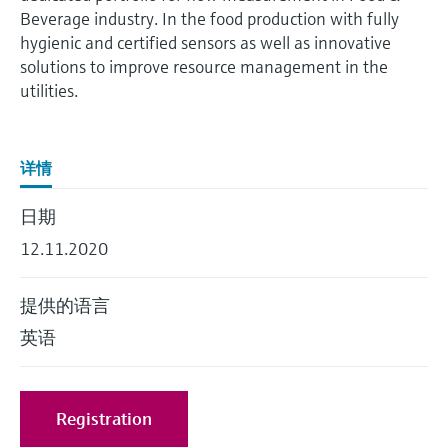
会
的指导课程与资源，随时随地提升技能。
measurement
电力与能源
Beverage industry. In the food production with fully
光学分析
Conductive level measurement
全自动水质采样仪
温度开关
能量管理仪和应用管理仪
空气质量测量装置
Netilion Device Viewer
您的Endress+Hauser职业生涯
文化与价值观
Endress+Hauser SICK
查找市场活动及培训
hygienic and certified sensors as well as innovative
活动和培训
Job opportunities at
选购全部
采矿、矿物加工及冶金：打造可持
solutions to improve resource management in the
根据需要，从培训、研讨会、展会、峰会或
Endress+Hauser SICK
Netilion IIoT
Float switch level measurement
TOC、COD和SAC分析仪
表面温度计
浪涌保护器
烟雾探测器
Netilion Water
可持续发展
Endress+Hauser Technology China
utilities.
续的未来
在线研讨会等各种活动中灵活选择。
软件
放射线物位测量
ORP电极和变送器
线缆式温度计
选购全部
视距测量仪
关联公司
公用工程：可靠使用蒸汽
详情
阻旋料位开关
污泥界面传感器和变送器
多点温度计
超高探测器
日期
产品工具
所有行业的关注焦点
伺服液位测量
营养盐分析仪和传感器
选购全部
选购全部
12.11.2020
通过产品筛选，选择测量仪表
工业领域的可持续发展解决方案
机电式物位测量
金属分析仪
提供的语言
通过产品特性查找适当的测量设备、软件或
系统组件。
数字化驱动流程工业转型升级
英语
微波限位栅物位测量
光度计
Applicator 选型和计算软件
决策级过程透明度，赋能卓越运营
通过应用参数查找、选择并配置产品
Level measurement with pressure
微波传输测量原理
Registration
Device Viewer