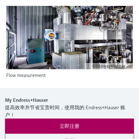
选购全部
Memosens数字技术
查找产品具体信息和文档
选购全部
备件查找工具
您可通过产品型号、订单代码或序列号，轻
松查找所需备件。
©Endress+Hauser
Flow measurement
My Endress+Hauser
提高效率并节省宝贵时间，使用我的 Endress+Hauser 账
户！
立即注册