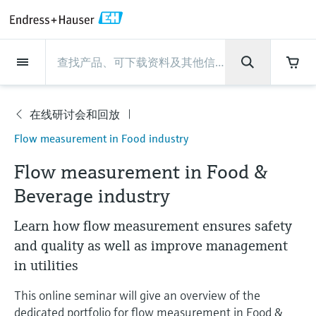
Back
Back
Back
Back
Back
Back
Back
Back
Back
Back
Back
Back
Back
Back
Back
Back
Back
Back
Back
Back
Back
Back
Back
Back
Back
Back
Back
Back
Back
Back
Back
Back
Back
Back
现场仪表
现场仪表
现场仪表
现场仪表
现场仪表
现场仪表
现场仪表
现场仪表
现场仪表
现场仪表
服务产品
服务产品
服务产品
服务产品
服务产品
服务产品
行业应用
行业应用
行业应用
行业应用
行业应用
行业应用
行业应用
行业应用
行业应用
支持
公司
公司
公司
公司
公司
公司
公司
公司
现场仪表
流量
物位测量
液体分析
温度测量
压力测量
系统产品
光学分析
Netilion IIoT
服务产品
Project and commissioning
技术支持服务
仪表维护
仪表性能优化服务
行业应用
支持
公司
Endress+Hauser集团
生产中心
集团实力
新闻与案例
活动和培训
您的Endress+Hauser职业生
services
涯
在线研讨会和回放
流量
电磁流量计
雷达物位测量
pH电极和变送器
温度变送器
绝压和表压测量
数据管理仪&数据记录仪
TDLAS和QF分析仪
Netilion Value
Project and commissioning services
远程技术支持
验证服务
校准报告分析
食品与饮料
快速获取服务支持！
Endress+Hauser集团
公司概况
物位和压力测量
过程安全性
新闻与案例总览
培训
公
Flow measurement in Food industry
技术支持中心 —— Endress+Hauser提供全方
仪表调试服务
Explore open positions
司
位服务，与您相伴前行
物位测量
科里奥利质量流量计
Vibronic point level detection
电导率传感器和变送器
工业温度计
差压测量
过程测控仪
拉曼光谱分析仪
Netilion Health
技术支持服务
远程资产监控
现场仪表校准服务
优化校准间隔时间
水务和环境：保护 —— 节约 —— 提高
生产中心
Endress+Hauser在中国
Endress+Hauser流量
网络安全性
所有文章
研讨会
Flow measurement in Food &
Industrial Project Management
在Endress+Hauser工作
下载区
Beverage industry
液体分析
超声波流量计
导波雷达物位测量
浊度传感器和变送器
保护套管
选购全部
电源和安全栅
排放监测解决方案
Netilion Analytics
仪表维护
Process Instrumentation Courses
预防性维护服务
动态现场仪表评价和分析服务
石油与天然气：促进能源转型，实
集团实力
恩德斯豪斯科技中国
Endress+Hauser 液体分析
过程自动化项目流程
新闻稿
展览会
搜索和下载技术手册, 宣传资料, 出版物, 软
现净零目标
Extended warranty
件更新, 视频, 证书等各类文件!
更多工作机会
Learn how flow measurement ensures safety
温度测量
涡街流量计
超声波物位测量
氯传感器和变送器
高温型温度计
WirelessHART解决方案
颗粒测量设备
Netilion Library
仪表性能优化服务
Repair of measuring instruments
客户案例
财务业绩
温度+系统产品
My Endress+Hauser
事实速览
在线研讨会和回放
and quality as well as improve management
学习
生命科学：创新技术助推卓越运营
德国耶拿分析仪器公司的工作机会
in utilities
压力测量
热式质量流量计
电容物位测量
溶解氧传感器和变送器
卫生型温度计
网关和调制解调器
数字分析仪解决方案
Netilion Inventory
View all
新闻与案例
集团管理层
Endress+Hauser 数字解决方案
建立电子采购流程，从容应对未来
媒体活动
峰会
化工：深化合作，助推可持续成功
需求
学习中心
This online seminar will give an overview of the
IST创新传感器技术公司的工作机
系统产品
Differential pressure flow
静压液位测量
实验室检测仪表和便携式pH计
紧凑型温度计
设备配置用平板电脑
过程气体分析仪
Netilion Connect
活动和培训
发展历程
Endress+Hauser 光学分析
线下活动
学习中心 - 探索Endress+Hauser学习平台上
dedicated portfolio for flow measurement in Food &