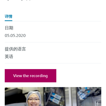
会
的指导课程与资源，随时随地提升技能。
measurement
电力与能源
光学分析
Conductive level measurement
全自动水质采样仪
温度开关
能量管理仪和应用管理仪
空气质量测量装置
Netilion Device Viewer
您的Endress+Hauser职业生涯
文化与价值观
Endress+Hauser SICK
查找市场活动及培训
活动和培训
Job opportunities at
选购全部
采矿、矿物加工及冶金：打造可持
详情
根据需要，从培训、研讨会、展会、峰会或
Endress+Hauser SICK
Netilion IIoT
Float switch level measurement
TOC、COD和SAC分析仪
表面温度计
浪涌保护器
烟雾探测器
Netilion Water
可持续发展
Endress+Hauser Technology China
续的未来
在线研讨会等各种活动中灵活选择。
日期
软件
放射线物位测量
ORP电极和变送器
线缆式温度计
选购全部
视距测量仪
关联公司
公用工程：可靠使用蒸汽
05.05.2020
阻旋料位开关
污泥界面传感器和变送器
多点温度计
超高探测器
提供的语言
产品工具
所有行业的关注焦点
英语
伺服液位测量
营养盐分析仪和传感器
选购全部
选购全部
通过产品筛选，选择测量仪表
工业领域的可持续发展解决方案
机电式物位测量
金属分析仪
通过产品特性查找适当的测量设备、软件或
View the recording
系统组件。
数字化驱动流程工业转型升级
微波限位栅物位测量
光度计
Applicator 选型和计算软件
决策级过程透明度，赋能卓越运营
通过应用参数查找、选择并配置产品
Level measurement with pressure
微波传输测量原理
Device Viewer