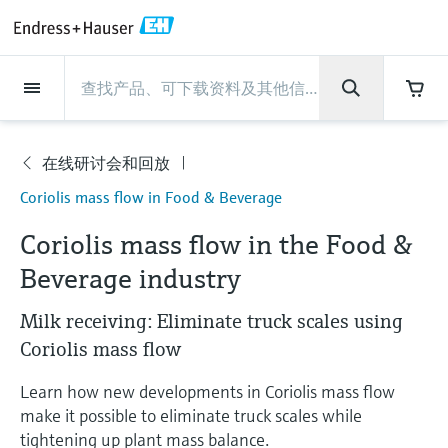
Back
Back
Back
Back
Back
Back
Back
Back
Back
Back
Back
Back
Back
Back
Back
Back
Back
Back
Back
Back
Back
Back
Back
Back
Back
Back
Back
Back
Back
Back
Back
Back
Back
Back
现场仪表
现场仪表
现场仪表
现场仪表
现场仪表
现场仪表
现场仪表
现场仪表
现场仪表
现场仪表
服务产品
服务产品
服务产品
服务产品
服务产品
服务产品
行业应用
行业应用
行业应用
行业应用
行业应用
行业应用
行业应用
行业应用
行业应用
支持
公司
公司
公司
公司
公司
公司
公司
公司
现场仪表
流量
物位测量
液体分析
温度测量
压力测量
系统产品
光学分析
Netilion IIoT
服务产品
Project and commissioning
技术支持服务
仪表维护
仪表性能优化服务
行业应用
支持
公司
Endress+Hauser集团
生产中心
集团实力
新闻与案例
活动和培训
您的Endress+Hauser职业生
services
涯
在线研讨会和回放
流量
电磁流量计
雷达物位测量
pH电极和变送器
温度变送器
绝压和表压测量
数据管理仪&数据记录仪
TDLAS和QF分析仪
Netilion Value
Project and commissioning services
远程技术支持
验证服务
校准报告分析
食品与饮料
快速获取服务支持！
Endress+Hauser集团
公司概况
物位和压力测量
过程安全性
新闻与案例总览
培训
公
Coriolis mass flow in Food & Beverage
技术支持中心 —— Endress+Hauser提供全方
仪表调试服务
Explore open positions
司
位服务，与您相伴前行
物位测量
科里奥利质量流量计
Vibronic point level detection
电导率传感器和变送器
工业温度计
差压测量
过程测控仪
拉曼光谱分析仪
Netilion Health
技术支持服务
远程资产监控
现场仪表校准服务
优化校准间隔时间
水务和环境：保护 —— 节约 —— 提高
生产中心
Endress+Hauser在中国
Endress+Hauser流量
网络安全性
所有文章
研讨会
Coriolis mass flow in the Food &
Industrial Project Management
在Endress+Hauser工作
下载区
Beverage industry
液体分析
超声波流量计
导波雷达物位测量
浊度传感器和变送器
保护套管
选购全部
电源和安全栅
排放监测解决方案
Netilion Analytics
仪表维护
Process Instrumentation Courses
预防性维护服务
动态现场仪表评价和分析服务
石油与天然气：促进能源转型，实
集团实力
恩德斯豪斯科技中国
Endress+Hauser 液体分析
过程自动化项目流程
新闻稿
展览会
搜索和下载技术手册, 宣传资料, 出版物, 软
现净零目标
Extended warranty
件更新, 视频, 证书等各类文件!
更多工作机会
Milk receiving: Eliminate truck scales using
温度测量
涡街流量计
超声波物位测量
氯传感器和变送器
高温型温度计
WirelessHART解决方案
颗粒测量设备
Netilion Library
仪表性能优化服务
Repair of measuring instruments
客户案例
财务业绩
温度+系统产品
My Endress+Hauser
事实速览
在线研讨会和回放
Coriolis mass flow
学习
生命科学：创新技术助推卓越运营
德国耶拿分析仪器公司的工作机会
压力测量
热式质量流量计
电容物位测量
溶解氧传感器和变送器
卫生型温度计
网关和调制解调器
数字分析仪解决方案
Netilion Inventory
View all
新闻与案例
集团管理层
Endress+Hauser 数字解决方案
建立电子采购流程，从容应对未来
媒体活动
峰会
Learn how new developments in Coriolis mass flow
化工：深化合作，助推可持续成功
需求
学习中心
make it possible to eliminate truck scales while
IST创新传感器技术公司的工作机
系统产品
Differential pressure flow
静压液位测量
实验室检测仪表和便携式pH计
紧凑型温度计
设备配置用平板电脑
过程气体分析仪
Netilion Connect
活动和培训
发展历程
Endress+Hauser 光学分析
线下活动
学习中心 - 探索Endress+Hauser学习平台上
tightening up plant mass balance.