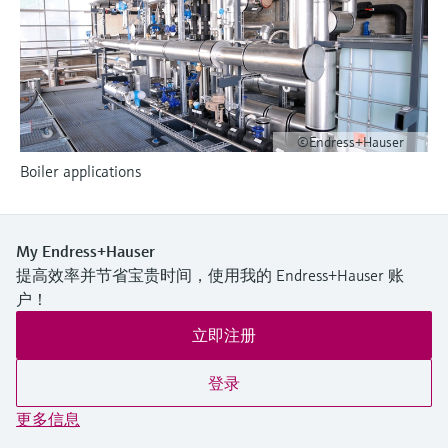
选购全部
Memosens数字技术
查找产品具体信息和文档
选购全部
备件查找工具
您可通过产品型号、订单代码或序列号，轻
松查找所需备件。
©Endress+Hauser
Boiler applications
My Endress+Hauser
提高效率并节省宝贵时间，使用我的 Endress+Hauser 账
户！
立即注册
登录
更多信息