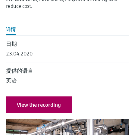
会
的指导课程与资源，随时随地提升技能。
measurement
电力与能源
reduce cost.
光学分析
Conductive level measurement
全自动水质采样仪
温度开关
能量管理仪和应用管理仪
空气质量测量装置
Netilion Device Viewer
您的Endress+Hauser职业生涯
文化与价值观
Endress+Hauser SICK
查找市场活动及培训
活动和培训
Job opportunities at
选购全部
采矿、矿物加工及冶金：打造可持
根据需要，从培训、研讨会、展会、峰会或
Endress+Hauser SICK
Netilion IIoT
Float switch level measurement
TOC、COD和SAC分析仪
表面温度计
浪涌保护器
烟雾探测器
Netilion Water
可持续发展
Endress+Hauser Technology China
续的未来
详情
在线研讨会等各种活动中灵活选择。
软件
放射线物位测量
ORP电极和变送器
线缆式温度计
选购全部
视距测量仪
关联公司
公用工程：可靠使用蒸汽
日期
23.04.2020
阻旋料位开关
污泥界面传感器和变送器
多点温度计
超高探测器
产品工具
所有行业的关注焦点
提供的语言
伺服液位测量
营养盐分析仪和传感器
选购全部
选购全部
英语
通过产品筛选，选择测量仪表
工业领域的可持续发展解决方案
机电式物位测量
金属分析仪
通过产品特性查找适当的测量设备、软件或
系统组件。
数字化驱动流程工业转型升级
View the recording
微波限位栅物位测量
光度计
Applicator 选型和计算软件
决策级过程透明度，赋能卓越运营
通过应用参数查找、选择并配置产品
Level measurement with pressure
微波传输测量原理
Device Viewer