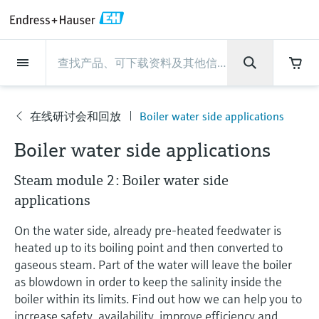
Back
Back
Back
Back
Back
Back
Back
Back
Back
Back
Back
Back
Back
Back
Back
Back
Back
Back
Back
Back
Back
Back
Back
Back
Back
Back
Back
Back
Back
Back
Back
Back
Back
Back
现场仪表
现场仪表
现场仪表
现场仪表
现场仪表
现场仪表
现场仪表
现场仪表
现场仪表
现场仪表
服务产品
服务产品
服务产品
服务产品
服务产品
服务产品
行业应用
行业应用
行业应用
行业应用
行业应用
行业应用
行业应用
行业应用
行业应用
支持
公司
公司
公司
公司
公司
公司
公司
公司
现场仪表
流量
物位测量
液体分析
温度测量
压力测量
系统产品
光学分析
Netilion IIoT
服务产品
Project and commissioning
技术支持服务
仪表维护
仪表性能优化服务
行业应用
支持
公司
Endress+Hauser集团
生产中心
集团实力
新闻与案例
活动和培训
您的Endress+Hauser职业生
services
涯
在线研讨会和回放
Boiler water side applications
流量
电磁流量计
雷达物位测量
pH电极和变送器
温度变送器
绝压和表压测量
数据管理仪&数据记录仪
TDLAS和QF分析仪
Netilion Value
Project and commissioning services
远程技术支持
验证服务
校准报告分析
食品与饮料
快速获取服务支持！
Endress+Hauser集团
公司概况
物位和压力测量
过程安全性
新闻与案例总览
培训
公
技术支持中心 —— Endress+Hauser提供全方
仪表调试服务
Explore open positions
Boiler water side applications
司
位服务，与您相伴前行
物位测量
科里奥利质量流量计
Vibronic point level detection
电导率传感器和变送器
工业温度计
差压测量
过程测控仪
拉曼光谱分析仪
Netilion Health
技术支持服务
远程资产监控
现场仪表校准服务
优化校准间隔时间
水务和环境：保护 —— 节约 —— 提高
生产中心
Endress+Hauser在中国
Endress+Hauser流量
网络安全性
所有文章
研讨会
Steam module 2: Boiler water side
Industrial Project Management
在Endress+Hauser工作
下载区
液体分析
超声波流量计
导波雷达物位测量
浊度传感器和变送器
保护套管
选购全部
电源和安全栅
排放监测解决方案
Netilion Analytics
仪表维护
Process Instrumentation Courses
预防性维护服务
动态现场仪表评价和分析服务
石油与天然气：促进能源转型，实
集团实力
恩德斯豪斯科技中国
Endress+Hauser 液体分析
过程自动化项目流程
新闻稿
展览会
applications
搜索和下载技术手册, 宣传资料, 出版物, 软
现净零目标
Extended warranty
件更新, 视频, 证书等各类文件!
更多工作机会
On the water side, already pre-heated feedwater is
温度测量
涡街流量计
超声波物位测量
氯传感器和变送器
高温型温度计
WirelessHART解决方案
颗粒测量设备
Netilion Library
仪表性能优化服务
Repair of measuring instruments
客户案例
财务业绩
温度+系统产品
My Endress+Hauser
事实速览
在线研讨会和回放
heated up to its boiling point and then converted to
学习
生命科学：创新技术助推卓越运营
德国耶拿分析仪器公司的工作机会
gaseous steam. Part of the water will leave the boiler
压力测量
热式质量流量计
电容物位测量
溶解氧传感器和变送器
卫生型温度计
网关和调制解调器
数字分析仪解决方案
Netilion Inventory
View all
新闻与案例
集团管理层
Endress+Hauser 数字解决方案
建立电子采购流程，从容应对未来
媒体活动
峰会
as blowdown in order to keep the salinity inside the
化工：深化合作，助推可持续成功
需求
学习中心
boiler within its limits. Find out how we can help you to
IST创新传感器技术公司的工作机
系统产品
Differential pressure flow
静压液位测量
实验室检测仪表和便携式pH计
紧凑型温度计
设备配置用平板电脑
过程气体分析仪
Netilion Connect
活动和培训
发展历程
Endress+Hauser 光学分析
线下活动
学习中心 - 探索Endress+Hauser学习平台上
increase safety, availability, improve efficiency and