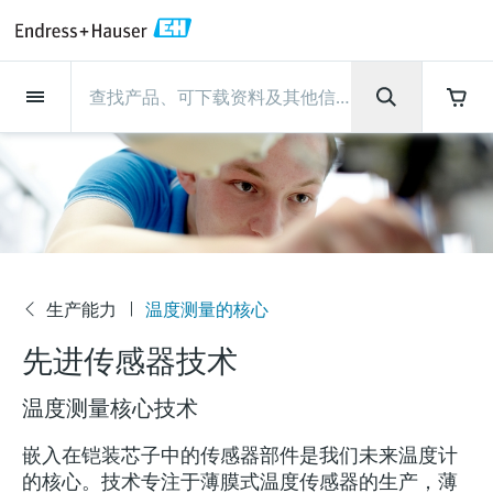
Back
Back
Back
Back
Back
Back
Back
Back
Back
Back
Back
Back
Back
Back
Back
Back
Back
Back
Back
Back
Back
Back
Back
Back
Back
Back
Back
Back
Back
Back
Back
Back
Back
Back
现场仪表
现场仪表
现场仪表
现场仪表
现场仪表
现场仪表
现场仪表
现场仪表
现场仪表
现场仪表
服务产品
服务产品
服务产品
服务产品
服务产品
服务产品
行业应用
行业应用
行业应用
行业应用
行业应用
行业应用
行业应用
行业应用
行业应用
支持
公司
公司
公司
公司
公司
公司
公司
公司
现场仪表
流量
物位测量
液体分析
温度测量
压力测量
系统产品
光学分析
Netilion IIoT
服务产品
Project and commissioning
技术支持服务
仪表维护
仪表性能优化服务
行业应用
支持
公司
Endress+Hauser集团
生产中心
集团实力
新闻与案例
活动和培训
您的Endress+Hauser职业生
services
涯
流量
电磁流量计
雷达物位测量
pH电极和变送器
温度变送器
绝压和表压测量
数据管理仪&数据记录仪
TDLAS和QF分析仪
Netilion Value
Project and commissioning services
远程技术支持
验证服务
校准报告分析
食品与饮料
快速获取服务支持！
Endress+Hauser集团
公司概况
物位和压力测量
过程安全性
新闻与案例总览
培训
技术支持中心 —— Endress+Hauser提供全方
仪表调试服务
Explore open positions
位服务，与您相伴前行
物位测量
科里奥利质量流量计
Vibronic point level detection
电导率传感器和变送器
工业温度计
差压测量
过程测控仪
拉曼光谱分析仪
Netilion Health
技术支持服务
远程资产监控
现场仪表校准服务
优化校准间隔时间
水务和环境：保护 —— 节约 —— 提高
生产中心
Endress+Hauser在中国
Endress+Hauser流量
网络安全性
所有文章
研讨会
Industrial Project Management
在Endress+Hauser工作
下载区
液体分析
超声波流量计
导波雷达物位测量
浊度传感器和变送器
保护套管
选购全部
电源和安全栅
排放监测解决方案
Netilion Analytics
仪表维护
Process Instrumentation Courses
预防性维护服务
动态现场仪表评价和分析服务
石油与天然气：促进能源转型，实
集团实力
恩德斯豪斯科技中国
Endress+Hauser 液体分析
过程自动化项目流程
新闻稿
展览会
生产能力
温度测量的核心
搜索和下载技术手册, 宣传资料, 出版物, 软
公
现净零目标
Extended warranty
件更新, 视频, 证书等各类文件!
更多工作机会
先进传感器技术
司
温度测量
涡街流量计
超声波物位测量
氯传感器和变送器
高温型温度计
WirelessHART解决方案
颗粒测量设备
Netilion Library
仪表性能优化服务
Repair of measuring instruments
客户案例
财务业绩
温度+系统产品
My Endress+Hauser
事实速览
在线研讨会和回放
学习
生命科学：创新技术助推卓越运营
温度测量核心技术
德国耶拿分析仪器公司的工作机会
压力测量
热式质量流量计
电容物位测量
溶解氧传感器和变送器
卫生型温度计
网关和调制解调器
数字分析仪解决方案
Netilion Inventory
View all
新闻与案例
集团管理层
Endress+Hauser 数字解决方案
建立电子采购流程，从容应对未来
媒体活动
峰会
化工：深化合作，助推可持续成功
需求
学习中心
嵌入在铠装芯子中的传感器部件是我们未来温度计
IST创新传感器技术公司的工作机
系统产品
Differential pressure flow
静压液位测量
实验室检测仪表和便携式pH计
紧凑型温度计
设备配置用平板电脑
过程气体分析仪
Netilion Connect
活动和培训
发展历程
Endress+Hauser 光学分析
线下活动
的核心。技术专注于薄膜式温度传感器的生产，薄
学习中心 - 探索Endress+Hauser学习平台上