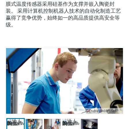
会
的指导课程与资源，随时随地提升技能。
measurement
电力与能源
膜式温度传感器采用硅基作为支撑并嵌入陶瓷封
光学分析
Conductive level measurement
全自动水质采样仪
温度开关
能量管理仪和应用管理仪
空气质量测量装置
Netilion Device Viewer
您的Endress+Hauser职业生涯
文化与价值观
Endress+Hauser SICK
查找市场活动及培训
装。 采用计算机控制机器人技术的自动化制造工艺
活动和培训
Job opportunities at
赢得了竞争优势，始终如一的高品质提供高安全等
选购全部
采矿、矿物加工及冶金：打造可持
根据需要，从培训、研讨会、展会、峰会或
Endress+Hauser SICK
级。
Netilion IIoT
Float switch level measurement
TOC、COD和SAC分析仪
表面温度计
浪涌保护器
烟雾探测器
Netilion Water
可持续发展
Endress+Hauser Technology China
续的未来
在线研讨会等各种活动中灵活选择。
软件
放射线物位测量
ORP电极和变送器
线缆式温度计
选购全部
视距测量仪
关联公司
公用工程：可靠使用蒸汽
阻旋料位开关
污泥界面传感器和变送器
多点温度计
超高探测器
产品工具
所有行业的关注焦点
伺服液位测量
营养盐分析仪和传感器
选购全部
选购全部
通过产品筛选，选择测量仪表
工业领域的可持续发展解决方案
机电式物位测量
金属分析仪
通过产品特性查找适当的测量设备、软件或
系统组件。
数字化驱动流程工业转型升级
微波限位栅物位测量
光度计
Applicator 选型和计算软件
决策级过程透明度，赋能卓越运营
©Endress+Hauser
通过应用参数查找、选择并配置产品
Level measurement with pressure
微波传输测量原理
Device Viewer