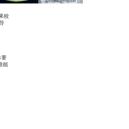
©Endress+Hauser
果校
导
本要
准能