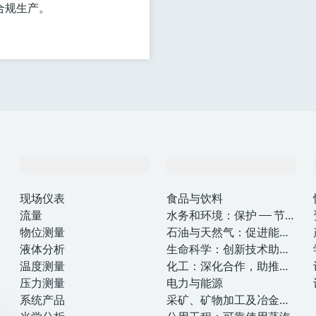
合规生产。
产品与服务
行业应用
现场仪表
食品与饮料
流量
水务和环境：保护 —— 节约
物位测量
—— 提高
石油与天然气：促进能源
液体分析
转型，实现净零目标
生命科学：创新技术助推
温度测量
卓越运营
化工：深化合作，助推可
压力测量
持续成功
电力与能源
系统产品
采矿、矿物加工及冶金：