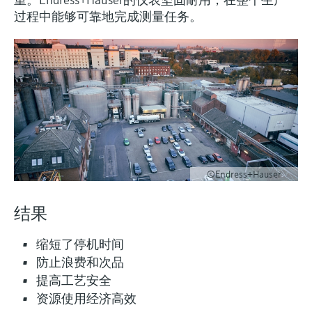
会
的指导课程与资源，随时随地提升技能。
measurement
电力与能源
过程中能够可靠地完成测量任务。
光学分析
Conductive level measurement
全自动水质采样仪
温度开关
能量管理仪和应用管理仪
空气质量测量装置
Netilion Device Viewer
您的Endress+Hauser职业生涯
文化与价值观
Endress+Hauser SICK
查找市场活动及培训
活动和培训
Job opportunities at
选购全部
采矿、矿物加工及冶金：打造可持
根据需要，从培训、研讨会、展会、峰会或
Endress+Hauser SICK
Netilion IIoT
Float switch level measurement
TOC、COD和SAC分析仪
表面温度计
浪涌保护器
烟雾探测器
Netilion Water
可持续发展
Endress+Hauser Technology China
续的未来
在线研讨会等各种活动中灵活选择。
软件
放射线物位测量
ORP电极和变送器
线缆式温度计
选购全部
视距测量仪
关联公司
公用工程：可靠使用蒸汽
阻旋料位开关
污泥界面传感器和变送器
多点温度计
超高探测器
产品工具
所有行业的关注焦点
伺服液位测量
营养盐分析仪和传感器
选购全部
选购全部
©Endress+Hauser
通过产品筛选，选择测量仪表
工业领域的可持续发展解决方案
机电式物位测量
金属分析仪
结果
通过产品特性查找适当的测量设备、软件或
系统组件。
数字化驱动流程工业转型升级
微波限位栅物位测量
光度计
缩短了停机时间
Applicator 选型和计算软件
防止浪费和次品
决策级过程透明度，赋能卓越运营
通过应用参数查找、选择并配置产品
Level measurement with pressure
微波传输测量原理
提高工艺安全
资源使用经济高效
Device Viewer