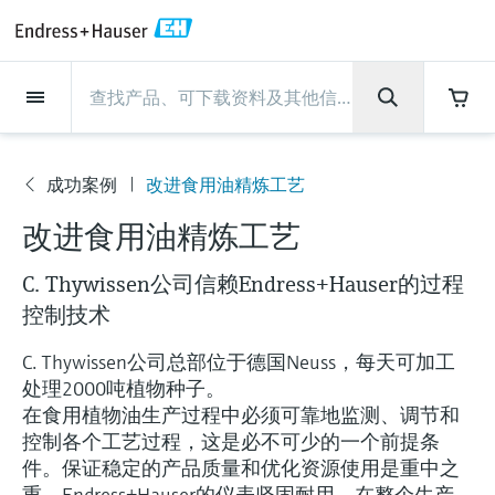
Back
Back
Back
Back
Back
Back
Back
Back
Back
Back
Back
Back
Back
Back
Back
Back
Back
Back
Back
Back
Back
Back
Back
Back
Back
Back
Back
Back
Back
Back
Back
Back
Back
Back
现场仪表
现场仪表
现场仪表
现场仪表
现场仪表
现场仪表
现场仪表
现场仪表
现场仪表
现场仪表
服务产品
服务产品
服务产品
服务产品
服务产品
服务产品
行业应用
行业应用
行业应用
行业应用
行业应用
行业应用
行业应用
行业应用
行业应用
支持
公司
公司
公司
公司
公司
公司
公司
公司
现场仪表
流量
物位测量
液体分析
温度测量
压力测量
系统产品
光学分析
Netilion IIoT
服务产品
Project and commissioning
技术支持服务
仪表维护
仪表性能优化服务
行业应用
支持
公司
Endress+Hauser集团
生产中心
集团实力
新闻与案例
活动和培训
您的Endress+Hauser职业生
services
涯
成功案例
改进食用油精炼工艺
流量
电磁流量计
雷达物位测量
pH电极和变送器
温度变送器
绝压和表压测量
数据管理仪&数据记录仪
TDLAS和QF分析仪
Netilion Value
Project and commissioning services
远程技术支持
验证服务
校准报告分析
食品与饮料
快速获取服务支持！
Endress+Hauser集团
公司概况
物位和压力测量
过程安全性
新闻与案例总览
培训
公
技术支持中心 —— Endress+Hauser提供全方
仪表调试服务
Explore open positions
改进食用油精炼工艺
司
位服务，与您相伴前行
物位测量
科里奥利质量流量计
Vibronic point level detection
电导率传感器和变送器
工业温度计
差压测量
过程测控仪
拉曼光谱分析仪
Netilion Health
技术支持服务
远程资产监控
现场仪表校准服务
优化校准间隔时间
水务和环境：保护 —— 节约 —— 提高
生产中心
Endress+Hauser在中国
Endress+Hauser流量
网络安全性
所有文章
研讨会
Industrial Project Management
在Endress+Hauser工作
C. Thywissen公司信赖Endress+Hauser的过程
下载区
液体分析
超声波流量计
导波雷达物位测量
浊度传感器和变送器
保护套管
选购全部
电源和安全栅
排放监测解决方案
Netilion Analytics
仪表维护
Process Instrumentation Courses
预防性维护服务
动态现场仪表评价和分析服务
石油与天然气：促进能源转型，实
集团实力
恩德斯豪斯科技中国
Endress+Hauser 液体分析
过程自动化项目流程
新闻稿
展览会
控制技术
搜索和下载技术手册, 宣传资料, 出版物, 软
现净零目标
Extended warranty
件更新, 视频, 证书等各类文件!
更多工作机会
C. Thywissen公司总部位于德国Neuss，每天可加工
温度测量
涡街流量计
超声波物位测量
氯传感器和变送器
高温型温度计
WirelessHART解决方案
颗粒测量设备
Netilion Library
仪表性能优化服务
Repair of measuring instruments
客户案例
财务业绩
温度+系统产品
My Endress+Hauser
事实速览
在线研讨会和回放
处理2000吨植物种子。
学习
生命科学：创新技术助推卓越运营
德国耶拿分析仪器公司的工作机会
在食用植物油生产过程中必须可靠地监测、调节和
压力测量
热式质量流量计
电容物位测量
溶解氧传感器和变送器
卫生型温度计
网关和调制解调器
数字分析仪解决方案
Netilion Inventory
View all
新闻与案例
集团管理层
Endress+Hauser 数字解决方案
建立电子采购流程，从容应对未来
媒体活动
峰会
控制各个工艺过程，这是必不可少的一个前提条
化工：深化合作，助推可持续成功
需求
学习中心
IST创新传感器技术公司的工作机
件。保证稳定的产品质量和优化资源使用是重中之
系统产品
Differential pressure flow
静压液位测量
实验室检测仪表和便携式pH计
紧凑型温度计
设备配置用平板电脑
过程气体分析仪
Netilion Connect
活动和培训
发展历程
Endress+Hauser 光学分析
线下活动
学习中心 - 探索Endress+Hauser学习平台上
重。Endress+Hauser的仪表坚固耐用，在整个生产