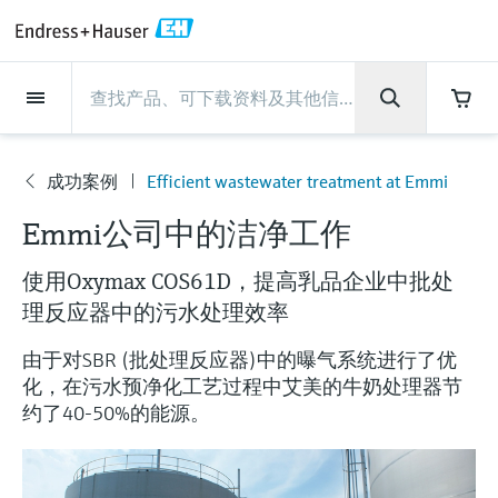
Back
Back
Back
Back
Back
Back
Back
Back
Back
Back
Back
Back
Back
Back
Back
Back
Back
Back
Back
Back
Back
Back
Back
Back
Back
Back
Back
Back
Back
Back
Back
Back
Back
Back
现场仪表
现场仪表
现场仪表
现场仪表
现场仪表
现场仪表
现场仪表
现场仪表
现场仪表
现场仪表
服务产品
服务产品
服务产品
服务产品
服务产品
服务产品
行业应用
行业应用
行业应用
行业应用
行业应用
行业应用
行业应用
行业应用
行业应用
支持
公司
公司
公司
公司
公司
公司
公司
公司
现场仪表
流量
物位测量
液体分析
温度测量
压力测量
系统产品
光学分析
Netilion IIoT
服务产品
Project and commissioning
技术支持服务
仪表维护
仪表性能优化服务
行业应用
支持
公司
Endress+Hauser集团
生产中心
集团实力
新闻与案例
活动和培训
您的Endress+Hauser职业生
services
涯
成功案例
Efficient wastewater treatment at Emmi
流量
电磁流量计
雷达物位测量
pH电极和变送器
温度变送器
绝压和表压测量
数据管理仪&数据记录仪
TDLAS和QF分析仪
Netilion Value
Project and commissioning services
远程技术支持
验证服务
校准报告分析
食品与饮料
快速获取服务支持！
Endress+Hauser集团
公司概况
物位和压力测量
过程安全性
新闻与案例总览
培训
公
技术支持中心 —— Endress+Hauser提供全方
仪表调试服务
Explore open positions
Emmi公司中的洁净工作
司
位服务，与您相伴前行
物位测量
科里奥利质量流量计
Vibronic point level detection
电导率传感器和变送器
工业温度计
差压测量
过程测控仪
拉曼光谱分析仪
Netilion Health
技术支持服务
远程资产监控
现场仪表校准服务
优化校准间隔时间
水务和环境：保护 —— 节约 —— 提高
生产中心
Endress+Hauser在中国
Endress+Hauser流量
网络安全性
所有文章
研讨会
使用Oxymax COS61D，提高乳品企业中批处
Industrial Project Management
在Endress+Hauser工作
下载区
液体分析
超声波流量计
导波雷达物位测量
浊度传感器和变送器
保护套管
选购全部
电源和安全栅
排放监测解决方案
Netilion Analytics
仪表维护
Process Instrumentation Courses
预防性维护服务
动态现场仪表评价和分析服务
石油与天然气：促进能源转型，实
集团实力
恩德斯豪斯科技中国
Endress+Hauser 液体分析
过程自动化项目流程
新闻稿
展览会
理反应器中的污水处理效率
搜索和下载技术手册, 宣传资料, 出版物, 软
现净零目标
Extended warranty
件更新, 视频, 证书等各类文件!
更多工作机会
由于对SBR (批处理反应器)中的曝气系统进行了优
温度测量
涡街流量计
超声波物位测量
氯传感器和变送器
高温型温度计
WirelessHART解决方案
颗粒测量设备
Netilion Library
仪表性能优化服务
Repair of measuring instruments
客户案例
财务业绩
温度+系统产品
My Endress+Hauser
事实速览
在线研讨会和回放
化，在污水预净化工艺过程中艾美的牛奶处理器节
学习
生命科学：创新技术助推卓越运营
德国耶拿分析仪器公司的工作机会
约了40-50%的能源。
压力测量
热式质量流量计
电容物位测量
溶解氧传感器和变送器
卫生型温度计
网关和调制解调器
数字分析仪解决方案
Netilion Inventory
View all
新闻与案例
集团管理层
Endress+Hauser 数字解决方案
建立电子采购流程，从容应对未来
媒体活动
峰会
化工：深化合作，助推可持续成功
需求
学习中心
IST创新传感器技术公司的工作机
系统产品
Differential pressure flow
静压液位测量
实验室检测仪表和便携式pH计
紧凑型温度计
设备配置用平板电脑
过程气体分析仪
Netilion Connect
活动和培训
发展历程
Endress+Hauser 光学分析
线下活动
学习中心 - 探索Endress+Hauser学习平台上