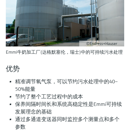
会
的指导课程与资源，随时随地提升技能。
measurement
电力与能源
光学分析
Conductive level measurement
全自动水质采样仪
温度开关
能量管理仪和应用管理仪
空气质量测量装置
Netilion Device Viewer
您的Endress+Hauser职业生涯
文化与价值观
Endress+Hauser SICK
查找市场活动及培训
活动和培训
Job opportunities at
选购全部
采矿、矿物加工及冶金：打造可持
根据需要，从培训、研讨会、展会、峰会或
Endress+Hauser SICK
Netilion IIoT
Float switch level measurement
TOC、COD和SAC分析仪
表面温度计
浪涌保护器
烟雾探测器
Netilion Water
可持续发展
Endress+Hauser Technology China
续的未来
在线研讨会等各种活动中灵活选择。
软件
放射线物位测量
ORP电极和变送器
线缆式温度计
选购全部
视距测量仪
关联公司
公用工程：可靠使用蒸汽
©Endress+Hauser
Emmi牛奶加工厂(达格默塞伦，瑞士)中的可持续污水处理
阻旋料位开关
污泥界面传感器和变送器
多点温度计
超高探测器
产品工具
所有行业的关注焦点
优势
伺服液位测量
营养盐分析仪和传感器
选购全部
选购全部
通过产品筛选，选择测量仪表
精准调节氧气泵，可以节约污水处理中的40–
工业领域的可持续发展解决方案
机电式物位测量
金属分析仪
通过产品特性查找适当的测量设备、软件或
50%能量
系统组件。
节约了整个工艺过程中的成本
数字化驱动流程工业转型升级
微波限位栅物位测量
光度计
保养间隔时间长和系统高稳定性是Emmi可持续
Applicator 选型和计算软件
发展理念的基础
决策级过程透明度，赋能卓越运营
通过应用参数查找、选择并配置产品
Level measurement with pressure
微波传输测量原理
通过多通道变送器同时监控多个测量点和多个
参数
Device Viewer