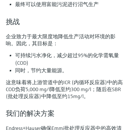
选购全部
Memosens数字技术
最终可以使用富能污泥进行沼气生产
查找产品具体信息和文档
选购全部
备件查找工具
挑战
您可通过产品型号、订单代码或序列号，轻
松查找所需备件。
企业致力于最大限度地降低生产活动对环境的影
响。因此，其目标是：
可持续污水净化，减少超过95%的化学需氧量
(COD)
同时，节约大量能源。
这意味着将上游管道中的ICR (内循环反应器)中的高
COD负荷5,000 mg/l降低至约300 mg/l；随后在SBR
(批处理反应器)中降低至约15mg/l。
我们的解决方案
Endress+Hauser确保Emmi批处理反应器中的高效清