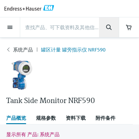
Back
Back
Back
Back
Back
Back
Back
Back
Back
Back
Back
Back
Back
Back
Back
Back
Back
Back
Back
Back
Back
Back
Back
Back
Back
Back
Back
Back
Back
Back
Back
Back
Back
Back
现场仪表
现场仪表
现场仪表
现场仪表
现场仪表
现场仪表
现场仪表
现场仪表
现场仪表
现场仪表
服务产品
服务产品
服务产品
服务产品
服务产品
服务产品
行业应用
行业应用
行业应用
行业应用
行业应用
行业应用
行业应用
行业应用
行业应用
支持
公司
公司
公司
公司
公司
公司
公司
公司
现场仪表
流量
物位测量
液体分析
温度测量
压力测量
系统产品
光学分析
Netilion IIoT
服务产品
Project and commissioning
技术支持服务
仪表维护
仪表性能优化服务
行业应用
支持
公司
Endress+Hauser集团
生产中心
集团实力
新闻与案例
活动和培训
您的Endress+Hauser职业生
services
涯
系统产品
罐区计量 罐旁指示仪 NRF590
流量
电磁流量计
雷达物位测量
pH电极和变送器
温度变送器
绝压和表压测量
数据管理仪&数据记录仪
TDLAS和QF分析仪
Netilion Value
Project and commissioning services
远程技术支持
验证服务
校准报告分析
食品与饮料
快速获取服务支持！
Endress+Hauser集团
公司概况
物位和压力测量
过程安全性
新闻与案例总览
培训
现
技术支持中心 —— Endress+Hauser提供全方
仪表调试服务
Explore open positions
场
位服务，与您相伴前行
物位测量
科里奥利质量流量计
Vibronic point level detection
电导率传感器和变送器
工业温度计
差压测量
过程测控仪
拉曼光谱分析仪
Netilion Health
技术支持服务
远程资产监控
现场仪表校准服务
优化校准间隔时间
水务和环境：保护 —— 节约 —— 提高
生产中心
Endress+Hauser在中国
Endress+Hauser流量
网络安全性
所有文章
研讨会
仪
表
Industrial Project Management
在Endress+Hauser工作
下载区
液体分析
超声波流量计
导波雷达物位测量
浊度传感器和变送器
保护套管
选购全部
电源和安全栅
排放监测解决方案
Netilion Analytics
仪表维护
Process Instrumentation Courses
预防性维护服务
动态现场仪表评价和分析服务
石油与天然气：促进能源转型，实
集团实力
恩德斯豪斯科技中国
Endress+Hauser 液体分析
过程自动化项目流程
新闻稿
展览会
搜索和下载技术手册, 宣传资料, 出版物, 软
现净零目标
Extended warranty
件更新, 视频, 证书等各类文件!
更多工作机会
Tank Side Monitor NRF590
温度测量
涡街流量计
超声波物位测量
氯传感器和变送器
高温型温度计
WirelessHART解决方案
颗粒测量设备
Netilion Library
仪表性能优化服务
Repair of measuring instruments
客户案例
财务业绩
温度+系统产品
My Endress+Hauser
事实速览
在线研讨会和回放
学习
生命科学：创新技术助推卓越运营
德国耶拿分析仪器公司的工作机会
压力测量
热式质量流量计
电容物位测量
溶解氧传感器和变送器
卫生型温度计
网关和调制解调器
数字分析仪解决方案
Netilion Inventory
View all
新闻与案例
集团管理层
Endress+Hauser 数字解决方案
建立电子采购流程，从容应对未来
媒体活动
峰会
产品概览
规格参数
资料下载
附件备件
化工：深化合作，助推可持续成功
需求
学习中心
IST创新传感器技术公司的工作机
系统产品
Differential pressure flow
静压液位测量
实验室检测仪表和便携式pH计
紧凑型温度计
设备配置用平板电脑
过程气体分析仪
Netilion Connect
活动和培训
发展历程
Endress+Hauser 光学分析
线下活动
显示所有 产品: 系统产品
学习中心 - 探索Endress+Hauser学习平台上