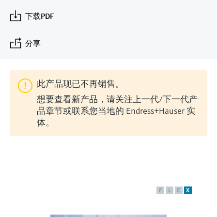
会
的指导课程与资源，随时随地提升技能。
measurement
电力与能源
下载PDF
光学分析
Conductive level measurement
全自动水质采样仪
温度开关
能量管理仪和应用管理仪
空气质量测量装置
Netilion Device Viewer
您的Endress+Hauser职业生涯
文化与价值观
Endress+Hauser SICK
查找市场活动及培训
活动和培训
Job opportunities at
选购全部
采矿、矿物加工及冶金：打造可持
根据需要，从培训、研讨会、展会、峰会或
Endress+Hauser SICK
Netilion IIoT
Float switch level measurement
TOC、COD和SAC分析仪
表面温度计
浪涌保护器
烟雾探测器
Netilion Water
可持续发展
Endress+Hauser Technology China
分享
续的未来
在线研讨会等各种活动中灵活选择。
软件
放射线物位测量
ORP电极和变送器
线缆式温度计
选购全部
视距测量仪
关联公司
公用工程：可靠使用蒸汽
此产品现已不再销售。
阻旋料位开关
污泥界面传感器和变送器
多点温度计
超高探测器
想要查看新产品，请关注上一代/下一代产
产品工具
品章节或联系您当地的 Endress+Hauser 实
所有行业的关注焦点
伺服液位测量
营养盐分析仪和传感器
选购全部
选购全部
体。
通过产品筛选，选择测量仪表
工业领域的可持续发展解决方案
机电式物位测量
金属分析仪
通过产品特性查找适当的测量设备、软件或
系统组件。
数字化驱动流程工业转型升级
微波限位栅物位测量
光度计
Applicator 选型和计算软件
决策级过程透明度，赋能卓越运营
F
L
E
X
通过应用参数查找、选择并配置产品
Level measurement with pressure
微波传输测量原理
Device Viewer