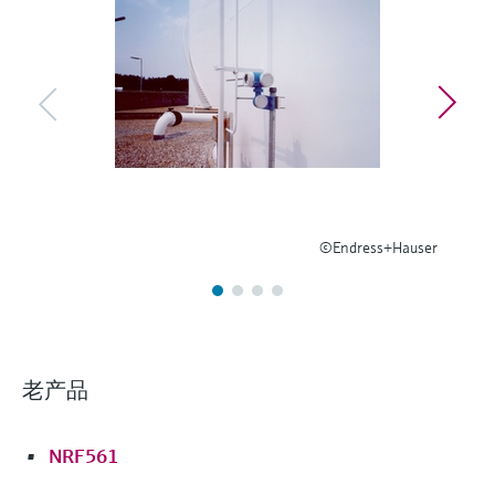
选购全部
Memosens数字技术
查找产品具体信息和文档
选购全部
备件查找工具
您可通过产品型号、订单代码或序列号，轻
松查找所需备件。
©Endress+Hauser
老产品
NRF561