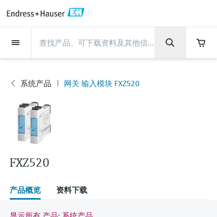
Back
Back
Back
Back
Back
Back
Back
Back
Back
Back
Back
Back
Back
Back
Back
Back
Back
Back
Back
Back
Back
Back
Back
Back
Back
Back
Back
Back
Back
Back
Back
Back
Back
Back
现场仪表
现场仪表
现场仪表
现场仪表
现场仪表
现场仪表
现场仪表
现场仪表
现场仪表
现场仪表
服务产品
服务产品
服务产品
服务产品
服务产品
服务产品
行业应用
行业应用
行业应用
行业应用
行业应用
行业应用
行业应用
行业应用
行业应用
支持
公司
公司
公司
公司
公司
公司
公司
公司
现场仪表
流量
物位测量
液体分析
温度测量
压力测量
系统产品
光学分析
Netilion IIoT
服务产品
Project and commissioning
技术支持服务
仪表维护
仪表性能优化服务
行业应用
支持
公司
Endress+Hauser集团
生产中心
集团实力
新闻与案例
活动和培训
您的Endress+Hauser职业生
services
涯
流量
电磁流量计
雷达物位测量
pH电极和变送器
温度变送器
绝压和表压测量
数据管理仪&数据记录仪
TDLAS和QF分析仪
Netilion Value
Project and commissioning services
远程技术支持
验证服务
校准报告分析
食品与饮料
快速获取服务支持！
Endress+Hauser集团
公司概况
物位和压力测量
过程安全性
新闻与案例总览
培训
系统产品
网关 输入模块 FXZ520
现
技术支持中心 —— Endress+Hauser提供全方
仪表调试服务
Explore open positions
场
位服务，与您相伴前行
物位测量
科里奥利质量流量计
Vibronic point level detection
电导率传感器和变送器
工业温度计
差压测量
过程测控仪
拉曼光谱分析仪
Netilion Health
技术支持服务
远程资产监控
现场仪表校准服务
优化校准间隔时间
水务和环境：保护 —— 节约 —— 提高
生产中心
Endress+Hauser在中国
Endress+Hauser流量
网络安全性
所有文章
研讨会
仪
Industrial Project Management
在Endress+Hauser工作
表
下载区
液体分析
超声波流量计
导波雷达物位测量
浊度传感器和变送器
保护套管
选购全部
电源和安全栅
排放监测解决方案
Netilion Analytics
仪表维护
Process Instrumentation Courses
预防性维护服务
动态现场仪表评价和分析服务
石油与天然气：促进能源转型，实
集团实力
恩德斯豪斯科技中国
Endress+Hauser 液体分析
过程自动化项目流程
新闻稿
展览会
搜索和下载技术手册, 宣传资料, 出版物, 软
现净零目标
Extended warranty
件更新, 视频, 证书等各类文件!
更多工作机会
温度测量
涡街流量计
超声波物位测量
氯传感器和变送器
高温型温度计
WirelessHART解决方案
颗粒测量设备
Netilion Library
仪表性能优化服务
Repair of measuring instruments
客户案例
财务业绩
温度+系统产品
My Endress+Hauser
事实速览
在线研讨会和回放
FXZ520
学习
生命科学：创新技术助推卓越运营
德国耶拿分析仪器公司的工作机会
压力测量
热式质量流量计
电容物位测量
溶解氧传感器和变送器
卫生型温度计
网关和调制解调器
数字分析仪解决方案
Netilion Inventory
View all
新闻与案例
集团管理层
Endress+Hauser 数字解决方案
建立电子采购流程，从容应对未来
媒体活动
峰会
产品概览
资料下载
化工：深化合作，助推可持续成功
需求
学习中心
IST创新传感器技术公司的工作机
系统产品
Differential pressure flow
静压液位测量
实验室检测仪表和便携式pH计
紧凑型温度计
设备配置用平板电脑
过程气体分析仪
Netilion Connect
活动和培训
发展历程
Endress+Hauser 光学分析
线下活动
学习中心 - 探索Endress+Hauser学习平台上
显示所有 产品: 系统产品