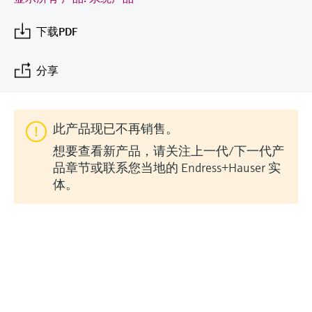
会
的指导课程与资源，随时随地提升技能。
measurement
电力与能源
光学分析
Conductive level measurement
全自动水质采样仪
温度开关
能量管理仪和应用管理仪
空气质量测量装置
Netilion Device Viewer
您的Endress+Hauser职业生涯
文化与价值观
Endress+Hauser SICK
查找市场活动及培训
下载PDF
活动和培训
Job opportunities at
选购全部
采矿、矿物加工及冶金：打造可持
根据需要，从培训、研讨会、展会、峰会或
Endress+Hauser SICK
Netilion IIoT
Float switch level measurement
TOC、COD和SAC分析仪
表面温度计
浪涌保护器
烟雾探测器
Netilion Water
可持续发展
Endress+Hauser Technology China
续的未来
在线研讨会等各种活动中灵活选择。
分享
软件
放射线物位测量
ORP电极和变送器
线缆式温度计
选购全部
视距测量仪
关联公司
公用工程：可靠使用蒸汽
此产品现已不再销售。
阻旋料位开关
污泥界面传感器和变送器
多点温度计
超高探测器
想要查看新产品，请关注上一代/下一代产
产品工具
所有行业的关注焦点
品章节或联系您当地的 Endress+Hauser 实
伺服液位测量
营养盐分析仪和传感器
选购全部
选购全部
体。
通过产品筛选，选择测量仪表
工业领域的可持续发展解决方案
机电式物位测量
金属分析仪
通过产品特性查找适当的测量设备、软件或
系统组件。
数字化驱动流程工业转型升级
微波限位栅物位测量
光度计
©Endress+Hauser
Applicator 选型和计算软件
决策级过程透明度，赋能卓越运营
通过应用参数查找、选择并配置产品
Level measurement with pressure
微波传输测量原理
Device Viewer