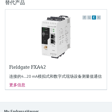
选购全部
Memosens数字技术
替代产品
查找产品具体信息和文档
选购全部
备件查找工具
F
L
E
X
您可通过产品型号、订单代码或序列号，轻
松查找所需备件。
Fieldgate FXA42
连接的4...20 mA模拟式和数字式现场设备测量值通信
更多信息
My Endress+Hauser