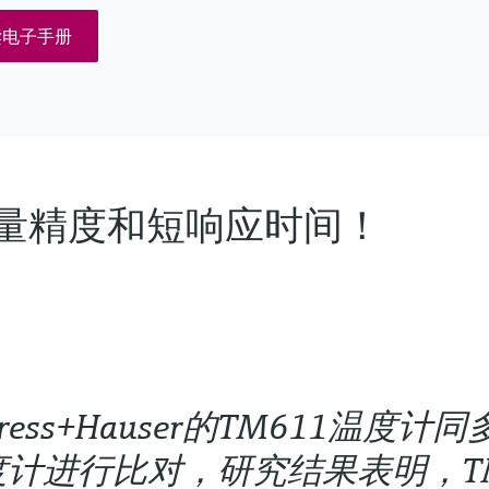
读电子手册
测量精度和短响应时间！
dress+Hauser的TM611温
度计进行比对，研究结果表明，T