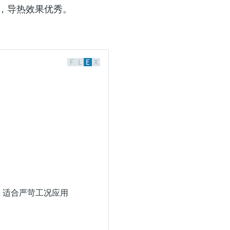
，导热效果优秀。
F
L
E
X
，适合严苛工况应用