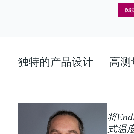
阅
独特的产品设计 —— 高
将En
式温