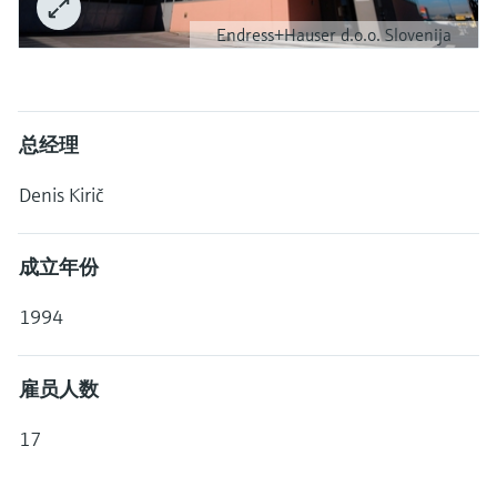
选购全部
Memosens数字技术
查找产品具体信息和文档
Endress+Hauser d.o.o. Slovenija
选购全部
备件查找工具
您可通过产品型号、订单代码或序列号，轻
松查找所需备件。
总经理
Denis Kirič
成立年份
1994
雇员人数
17