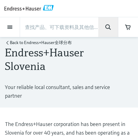
Back
Back
Back
Back
Back
Back
Back
Back
Back
Back
Back
Back
Back
Back
Back
Back
Back
Back
Back
Back
Back
Back
Back
Back
Back
Back
Back
Back
Back
Back
Back
Back
Back
Back
现场仪表
现场仪表
现场仪表
现场仪表
现场仪表
现场仪表
现场仪表
现场仪表
现场仪表
现场仪表
服务产品
服务产品
服务产品
服务产品
服务产品
服务产品
行业应用
行业应用
行业应用
行业应用
行业应用
行业应用
行业应用
行业应用
行业应用
支持
公司
公司
公司
公司
公司
公司
公司
公司
现场仪表
流量
物位测量
液体分析
温度测量
压力测量
系统产品
光学分析
Netilion IIoT
服务产品
Project and commissioning
技术支持服务
仪表维护
仪表性能优化服务
行业应用
支持
公司
Endress+Hauser集团
生产中心
集团实力
新闻与案例
活动和培训
您的Endress+Hauser职业生
Back to
Endress+Hauser全球分布
services
涯
Endress+Hauser
流量
电磁流量计
雷达物位测量
pH电极和变送器
温度变送器
绝压和表压测量
数据管理仪&数据记录仪
TDLAS和QF分析仪
Netilion Value
Project and commissioning services
远程技术支持
验证服务
校准报告分析
食品与饮料
快速获取服务支持！
Endress+Hauser集团
公司概况
物位和压力测量
过程安全性
新闻与案例总览
培训
技术支持中心 —— Endress+Hauser提供全方
仪表调试服务
Explore open positions
Slovenia
位服务，与您相伴前行
物位测量
科里奥利质量流量计
Vibronic point level detection
电导率传感器和变送器
工业温度计
差压测量
过程测控仪
拉曼光谱分析仪
Netilion Health
技术支持服务
远程资产监控
现场仪表校准服务
优化校准间隔时间
水务和环境：保护 —— 节约 —— 提高
生产中心
Endress+Hauser在中国
Endress+Hauser流量
网络安全性
所有文章
研讨会
Industrial Project Management
在Endress+Hauser工作
下载区
液体分析
超声波流量计
导波雷达物位测量
浊度传感器和变送器
保护套管
选购全部
电源和安全栅
排放监测解决方案
Netilion Analytics
仪表维护
Process Instrumentation Courses
预防性维护服务
动态现场仪表评价和分析服务
石油与天然气：促进能源转型，实
集团实力
恩德斯豪斯科技中国
Endress+Hauser 液体分析
过程自动化项目流程
新闻稿
展览会
Your reliable local consultant, sales and service
搜索和下载技术手册, 宣传资料, 出版物, 软
现净零目标
Extended warranty
partner
件更新, 视频, 证书等各类文件!
更多工作机会
温度测量
涡街流量计
超声波物位测量
氯传感器和变送器
高温型温度计
WirelessHART解决方案
颗粒测量设备
Netilion Library
仪表性能优化服务
Repair of measuring instruments
客户案例
财务业绩
温度+系统产品
My Endress+Hauser
事实速览
在线研讨会和回放
学习
生命科学：创新技术助推卓越运营
德国耶拿分析仪器公司的工作机会
压力测量
热式质量流量计
电容物位测量
溶解氧传感器和变送器
卫生型温度计
网关和调制解调器
数字分析仪解决方案
Netilion Inventory
View all
新闻与案例
集团管理层
Endress+Hauser 数字解决方案
建立电子采购流程，从容应对未来
媒体活动
峰会
The Endress+Hauser corporation has been present in
化工：深化合作，助推可持续成功
需求
学习中心
IST创新传感器技术公司的工作机
Slovenia for over 40 years, and has been operating as a
系统产品
Differential pressure flow
静压液位测量
实验室检测仪表和便携式pH计
紧凑型温度计
设备配置用平板电脑
过程气体分析仪
Netilion Connect
活动和培训
发展历程
Endress+Hauser 光学分析
线下活动
学习中心 - 探索Endress+Hauser学习平台上