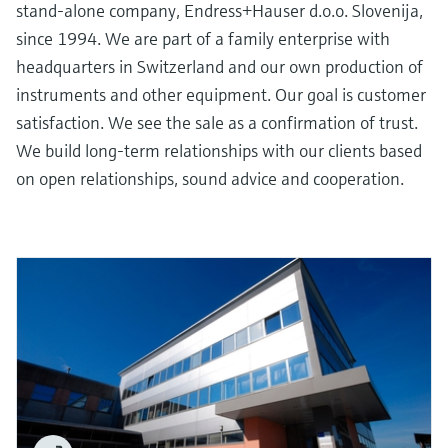
会
的指导课程与资源，随时随地提升技能。
stand-alone company, Endress+Hauser d.o.o. Slovenija,
measurement
电力与能源
光学分析
Conductive level measurement
全自动水质采样仪
温度开关
能量管理仪和应用管理仪
空气质量测量装置
Netilion Device Viewer
您的Endress+Hauser职业生涯
文化与价值观
Endress+Hauser SICK
查找市场活动及培训
since 1994. We are part of a family enterprise with
活动和培训
Job opportunities at
选购全部
采矿、矿物加工及冶金：打造可持
headquarters in Switzerland and our own production of
根据需要，从培训、研讨会、展会、峰会或
Endress+Hauser SICK
Netilion IIoT
Float switch level measurement
TOC、COD和SAC分析仪
表面温度计
浪涌保护器
烟雾探测器
Netilion Water
可持续发展
Endress+Hauser Technology China
续的未来
instruments and other equipment. Our goal is customer
在线研讨会等各种活动中灵活选择。
satisfaction. We see the sale as a confirmation of trust.
软件
放射线物位测量
ORP电极和变送器
线缆式温度计
选购全部
视距测量仪
关联公司
公用工程：可靠使用蒸汽
We build long-term relationships with our clients based
on open relationships, sound advice and cooperation.
阻旋料位开关
污泥界面传感器和变送器
多点温度计
超高探测器
产品工具
所有行业的关注焦点
伺服液位测量
营养盐分析仪和传感器
选购全部
选购全部
通过产品筛选，选择测量仪表
工业领域的可持续发展解决方案
机电式物位测量
金属分析仪
通过产品特性查找适当的测量设备、软件或
系统组件。
数字化驱动流程工业转型升级
微波限位栅物位测量
光度计
Applicator 选型和计算软件
决策级过程透明度，赋能卓越运营
通过应用参数查找、选择并配置产品
Level measurement with pressure
微波传输测量原理
Device Viewer