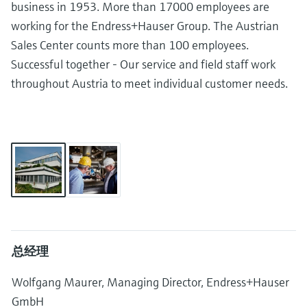
会
的指导课程与资源，随时随地提升技能。
business in 1953. More than 17000 employees are
measurement
电力与能源
光学分析
Conductive level measurement
全自动水质采样仪
温度开关
能量管理仪和应用管理仪
空气质量测量装置
Netilion Device Viewer
您的Endress+Hauser职业生涯
文化与价值观
Endress+Hauser SICK
查找市场活动及培训
working for the Endress+Hauser Group. The Austrian
活动和培训
Job opportunities at
选购全部
采矿、矿物加工及冶金：打造可持
Sales Center counts more than 100 employees.
根据需要，从培训、研讨会、展会、峰会或
Endress+Hauser SICK
Netilion IIoT
Float switch level measurement
TOC、COD和SAC分析仪
表面温度计
浪涌保护器
烟雾探测器
Netilion Water
可持续发展
Endress+Hauser Technology China
续的未来
Successful together - Our service and field staff work
在线研讨会等各种活动中灵活选择。
throughout Austria to meet individual customer needs.
软件
放射线物位测量
ORP电极和变送器
线缆式温度计
选购全部
视距测量仪
关联公司
公用工程：可靠使用蒸汽
阻旋料位开关
污泥界面传感器和变送器
多点温度计
超高探测器
产品工具
所有行业的关注焦点
伺服液位测量
营养盐分析仪和传感器
选购全部
选购全部
通过产品筛选，选择测量仪表
工业领域的可持续发展解决方案
机电式物位测量
金属分析仪
通过产品特性查找适当的测量设备、软件或
系统组件。
数字化驱动流程工业转型升级
微波限位栅物位测量
光度计
总经理
Applicator 选型和计算软件
决策级过程透明度，赋能卓越运营
通过应用参数查找、选择并配置产品
Level measurement with pressure
微波传输测量原理
Wolfgang Maurer, Managing Director, Endress+Hauser
GmbH
Device Viewer