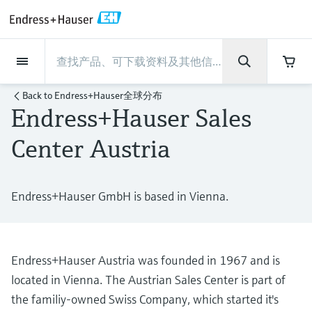
Back
Back
Back
Back
Back
Back
Back
Back
Back
Back
Back
Back
Back
Back
Back
Back
Back
Back
Back
Back
Back
Back
Back
Back
Back
Back
Back
Back
Back
Back
Back
Back
Back
Back
现场仪表
现场仪表
现场仪表
现场仪表
现场仪表
现场仪表
现场仪表
现场仪表
现场仪表
现场仪表
服务产品
服务产品
服务产品
服务产品
服务产品
服务产品
行业应用
行业应用
行业应用
行业应用
行业应用
行业应用
行业应用
行业应用
行业应用
支持
公司
公司
公司
公司
公司
公司
公司
公司
现场仪表
流量
物位测量
液体分析
温度测量
压力测量
系统产品
光学分析
Netilion IIoT
服务产品
Project and commissioning
技术支持服务
仪表维护
仪表性能优化服务
行业应用
支持
公司
Endress+Hauser集团
生产中心
集团实力
新闻与案例
活动和培训
您的Endress+Hauser职业生
Back to
Endress+Hauser全球分布
services
涯
Endress+Hauser Sales
流量
电磁流量计
雷达物位测量
pH电极和变送器
温度变送器
绝压和表压测量
数据管理仪&数据记录仪
TDLAS和QF分析仪
Netilion Value
Project and commissioning services
远程技术支持
验证服务
校准报告分析
食品与饮料
快速获取服务支持！
Endress+Hauser集团
公司概况
物位和压力测量
过程安全性
新闻与案例总览
培训
技术支持中心 —— Endress+Hauser提供全方
仪表调试服务
Explore open positions
Center Austria
位服务，与您相伴前行
物位测量
科里奥利质量流量计
Vibronic point level detection
电导率传感器和变送器
工业温度计
差压测量
过程测控仪
拉曼光谱分析仪
Netilion Health
技术支持服务
远程资产监控
现场仪表校准服务
优化校准间隔时间
水务和环境：保护 —— 节约 —— 提高
生产中心
Endress+Hauser在中国
Endress+Hauser流量
网络安全性
所有文章
研讨会
Industrial Project Management
在Endress+Hauser工作
下载区
液体分析
超声波流量计
导波雷达物位测量
浊度传感器和变送器
保护套管
选购全部
电源和安全栅
排放监测解决方案
Netilion Analytics
仪表维护
Process Instrumentation Courses
预防性维护服务
动态现场仪表评价和分析服务
石油与天然气：促进能源转型，实
集团实力
恩德斯豪斯科技中国
Endress+Hauser 液体分析
过程自动化项目流程
新闻稿
展览会
Endress+Hauser GmbH is based in Vienna.
搜索和下载技术手册, 宣传资料, 出版物, 软
现净零目标
Extended warranty
件更新, 视频, 证书等各类文件!
更多工作机会
温度测量
涡街流量计
超声波物位测量
氯传感器和变送器
高温型温度计
WirelessHART解决方案
颗粒测量设备
Netilion Library
仪表性能优化服务
Repair of measuring instruments
客户案例
财务业绩
温度+系统产品
My Endress+Hauser
事实速览
在线研讨会和回放
学习
生命科学：创新技术助推卓越运营
德国耶拿分析仪器公司的工作机会
Endress+Hauser Austria was founded in 1967 and is
压力测量
热式质量流量计
电容物位测量
溶解氧传感器和变送器
卫生型温度计
网关和调制解调器
数字分析仪解决方案
Netilion Inventory
View all
新闻与案例
集团管理层
Endress+Hauser 数字解决方案
建立电子采购流程，从容应对未来
媒体活动
峰会
located in Vienna. The Austrian Sales Center is part of
化工：深化合作，助推可持续成功
需求
学习中心
IST创新传感器技术公司的工作机
the familiy-owned Swiss Company, which started it's
系统产品
Differential pressure flow
静压液位测量
实验室检测仪表和便携式pH计
紧凑型温度计
设备配置用平板电脑
过程气体分析仪
Netilion Connect
活动和培训
发展历程
Endress+Hauser 光学分析
线下活动
学习中心 - 探索Endress+Hauser学习平台上