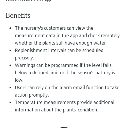
选购全部
Memosens数字技术
查找产品具体信息和文档
Benefits
选购全部
备件查找工具
您可通过产品型号、订单代码或序列号，轻
The nursery's customers can view the
松查找所需备件。
measurement data in the app and check remotely
whether the plants still have enough water.
Replenishment intervals can be scheduled
precisely.
Warnings can be programmed if the level falls
below a defined limit or if the sensor’s battery is
low.
Users can rely on the alarm email function to take
action promptly.
Temperature measurements provide additional
information about the plants’ condition.