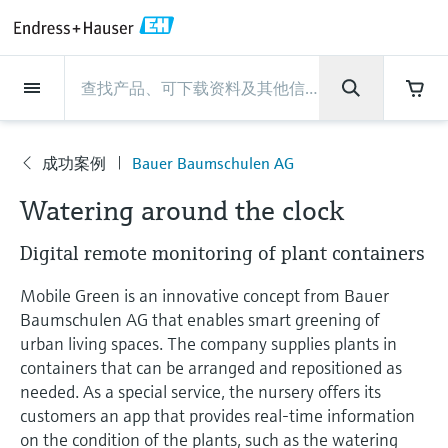
Back
Back
Back
Back
Back
Back
Back
Back
Back
Back
Back
Back
Back
Back
Back
Back
Back
Back
Back
Back
Back
Back
Back
Back
Back
Back
Back
Back
Back
Back
Back
Back
Back
Back
现场仪表
现场仪表
现场仪表
现场仪表
现场仪表
现场仪表
现场仪表
现场仪表
现场仪表
现场仪表
服务产品
服务产品
服务产品
服务产品
服务产品
服务产品
行业应用
行业应用
行业应用
行业应用
行业应用
行业应用
行业应用
行业应用
行业应用
支持
公司
公司
公司
公司
公司
公司
公司
公司
现场仪表
流量
物位测量
液体分析
温度测量
压力测量
系统产品
光学分析
Netilion IIoT
服务产品
Project and commissioning
技术支持服务
仪表维护
仪表性能优化服务
行业应用
支持
公司
Endress+Hauser集团
生产中心
集团实力
新闻与案例
活动和培训
您的Endress+Hauser职业生
services
涯
成功案例
Bauer Baumschulen AG
流量
电磁流量计
雷达物位测量
pH电极和变送器
温度变送器
绝压和表压测量
数据管理仪&数据记录仪
TDLAS和QF分析仪
Netilion Value
Project and commissioning services
远程技术支持
验证服务
校准报告分析
食品与饮料
快速获取服务支持！
Endress+Hauser集团
公司概况
物位和压力测量
过程安全性
新闻与案例总览
培训
公
技术支持中心 —— Endress+Hauser提供全方
仪表调试服务
Explore open positions
Watering around the clock
司
位服务，与您相伴前行
物位测量
科里奥利质量流量计
Vibronic point level detection
电导率传感器和变送器
工业温度计
差压测量
过程测控仪
拉曼光谱分析仪
Netilion Health
技术支持服务
远程资产监控
现场仪表校准服务
优化校准间隔时间
水务和环境：保护 —— 节约 —— 提高
生产中心
Endress+Hauser在中国
Endress+Hauser流量
网络安全性
所有文章
研讨会
Digital remote monitoring of plant containers
Industrial Project Management
在Endress+Hauser工作
下载区
液体分析
超声波流量计
导波雷达物位测量
浊度传感器和变送器
保护套管
选购全部
电源和安全栅
排放监测解决方案
Netilion Analytics
仪表维护
Process Instrumentation Courses
预防性维护服务
动态现场仪表评价和分析服务
石油与天然气：促进能源转型，实
集团实力
恩德斯豪斯科技中国
Endress+Hauser 液体分析
过程自动化项目流程
新闻稿
展览会
搜索和下载技术手册, 宣传资料, 出版物, 软
Mobile Green is an innovative concept from Bauer
现净零目标
Extended warranty
件更新, 视频, 证书等各类文件!
更多工作机会
Baumschulen AG that enables smart greening of
温度测量
涡街流量计
超声波物位测量
氯传感器和变送器
高温型温度计
WirelessHART解决方案
颗粒测量设备
Netilion Library
仪表性能优化服务
Repair of measuring instruments
客户案例
财务业绩
温度+系统产品
My Endress+Hauser
事实速览
在线研讨会和回放
urban living spaces. The company supplies plants in
学习
生命科学：创新技术助推卓越运营
containers that can be arranged and repositioned as
德国耶拿分析仪器公司的工作机会
压力测量
热式质量流量计
电容物位测量
溶解氧传感器和变送器
卫生型温度计
网关和调制解调器
数字分析仪解决方案
Netilion Inventory
View all
新闻与案例
集团管理层
Endress+Hauser 数字解决方案
建立电子采购流程，从容应对未来
媒体活动
峰会
needed. As a special service, the nursery offers its
化工：深化合作，助推可持续成功
需求
学习中心
customers an app that provides real-time information
IST创新传感器技术公司的工作机
系统产品
Differential pressure flow
静压液位测量
实验室检测仪表和便携式pH计
紧凑型温度计
设备配置用平板电脑
过程气体分析仪
Netilion Connect
活动和培训
发展历程
Endress+Hauser 光学分析
线下活动
学习中心 - 探索Endress+Hauser学习平台上
on the condition of the plants, such as the watering