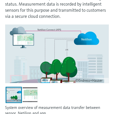
会
的指导课程与资源，随时随地提升技能。
measurement
电力与能源
status. Measurement data is recorded by intelligent
光学分析
Conductive level measurement
全自动水质采样仪
温度开关
能量管理仪和应用管理仪
空气质量测量装置
Netilion Device Viewer
您的Endress+Hauser职业生涯
文化与价值观
Endress+Hauser SICK
查找市场活动及培训
sensors for this purpose and transmitted to customers
活动和培训
Job opportunities at
via a secure cloud connection.
选购全部
采矿、矿物加工及冶金：打造可持
根据需要，从培训、研讨会、展会、峰会或
Endress+Hauser SICK
Netilion IIoT
Float switch level measurement
TOC、COD和SAC分析仪
表面温度计
浪涌保护器
烟雾探测器
Netilion Water
可持续发展
Endress+Hauser Technology China
续的未来
在线研讨会等各种活动中灵活选择。
软件
放射线物位测量
ORP电极和变送器
线缆式温度计
选购全部
视距测量仪
关联公司
公用工程：可靠使用蒸汽
阻旋料位开关
污泥界面传感器和变送器
多点温度计
超高探测器
产品工具
所有行业的关注焦点
伺服液位测量
营养盐分析仪和传感器
选购全部
选购全部
通过产品筛选，选择测量仪表
工业领域的可持续发展解决方案
机电式物位测量
金属分析仪
通过产品特性查找适当的测量设备、软件或
©Endress+Hauser
系统组件。
数字化驱动流程工业转型升级
微波限位栅物位测量
光度计
Applicator 选型和计算软件
决策级过程透明度，赋能卓越运营
通过应用参数查找、选择并配置产品
Level measurement with pressure
微波传输测量原理
System overview of measurement data transfer between
Device Viewer
sensor, Netilion and app