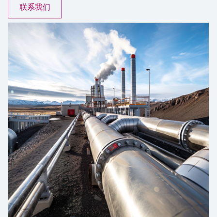
会
的指导课程与资源，随时随地提升技能。
measurement
电力与能源
联系我们
光学分析
Conductive level measurement
全自动水质采样仪
温度开关
能量管理仪和应用管理仪
空气质量测量装置
Netilion Device Viewer
您的Endress+Hauser职业生涯
文化与价值观
Endress+Hauser SICK
查找市场活动及培训
活动和培训
Job opportunities at
选购全部
采矿、矿物加工及冶金：打造可持
根据需要，从培训、研讨会、展会、峰会或
Endress+Hauser SICK
Netilion IIoT
Float switch level measurement
TOC、COD和SAC分析仪
表面温度计
浪涌保护器
烟雾探测器
Netilion Water
可持续发展
Endress+Hauser Technology China
续的未来
在线研讨会等各种活动中灵活选择。
软件
放射线物位测量
ORP电极和变送器
线缆式温度计
选购全部
视距测量仪
关联公司
公用工程：可靠使用蒸汽
阻旋料位开关
污泥界面传感器和变送器
多点温度计
超高探测器
产品工具
所有行业的关注焦点
伺服液位测量
营养盐分析仪和传感器
选购全部
选购全部
通过产品筛选，选择测量仪表
工业领域的可持续发展解决方案
机电式物位测量
金属分析仪
通过产品特性查找适当的测量设备、软件或
系统组件。
数字化驱动流程工业转型升级
微波限位栅物位测量
光度计
Applicator 选型和计算软件
决策级过程透明度，赋能卓越运营
通过应用参数查找、选择并配置产品
Level measurement with pressure
微波传输测量原理
Device Viewer