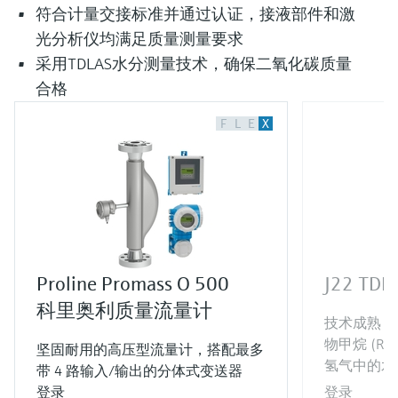
符合计量交接标准并通过认证，接液部件和激
光分析仪均满足质量测量要求
采用TDLAS水分测量技术，确保二氧化碳质量
合格
F
L
E
X
Proline Promass O 500
J22 T
科里奥利质量流量计
技术成熟，
物甲烷 (RN
坚固耐用的高压型流量计，搭配最多
氢气中的水
带 4 路输入/输出的分体式变送器
登录
登录