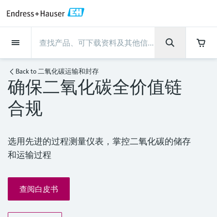
Back
Back
Back
Back
Back
Back
Back
Back
Back
Back
Back
Back
Back
Back
Back
Back
Back
Back
Back
Back
Back
Back
Back
Back
Back
Back
Back
Back
Back
Back
Back
Back
Back
Back
现场仪表
现场仪表
现场仪表
现场仪表
现场仪表
现场仪表
现场仪表
现场仪表
现场仪表
现场仪表
服务产品
服务产品
服务产品
服务产品
服务产品
服务产品
行业应用
行业应用
行业应用
行业应用
行业应用
行业应用
行业应用
行业应用
行业应用
支持
公司
公司
公司
公司
公司
公司
公司
公司
现场仪表
流量
物位测量
液体分析
温度测量
压力测量
系统产品
光学分析
Netilion IIoT
服务产品
Project and commissioning
技术支持服务
仪表维护
仪表性能优化服务
行业应用
支持
公司
Endress+Hauser集团
生产中心
集团实力
新闻与案例
活动和培训
您的Endress+Hauser职业生
services
涯
Back to
二氧化碳运输和封存
确保二氧化碳全价值链
流量
电磁流量计
雷达物位测量
pH电极和变送器
温度变送器
绝压和表压测量
数据管理仪&数据记录仪
TDLAS和QF分析仪
Netilion Value
Project and commissioning services
远程技术支持
验证服务
校准报告分析
食品与饮料
快速获取服务支持！
Endress+Hauser集团
公司概况
物位和压力测量
过程安全性
新闻与案例总览
培训
技术支持中心 —— Endress+Hauser提供全方
仪表调试服务
Explore open positions
合规
位服务，与您相伴前行
物位测量
科里奥利质量流量计
Vibronic point level detection
电导率传感器和变送器
工业温度计
差压测量
过程测控仪
拉曼光谱分析仪
Netilion Health
技术支持服务
远程资产监控
现场仪表校准服务
优化校准间隔时间
水务和环境：保护 —— 节约 —— 提高
生产中心
Endress+Hauser在中国
Endress+Hauser流量
网络安全性
所有文章
研讨会
Industrial Project Management
在Endress+Hauser工作
下载区
液体分析
超声波流量计
导波雷达物位测量
浊度传感器和变送器
保护套管
选购全部
电源和安全栅
排放监测解决方案
Netilion Analytics
仪表维护
Process Instrumentation Courses
预防性维护服务
动态现场仪表评价和分析服务
石油与天然气：促进能源转型，实
集团实力
恩德斯豪斯科技中国
Endress+Hauser 液体分析
过程自动化项目流程
新闻稿
展览会
搜索和下载技术手册, 宣传资料, 出版物, 软
选用先进的过程测量仪表，掌控二氧化碳的储存
现净零目标
Extended warranty
件更新, 视频, 证书等各类文件!
更多工作机会
和运输过程
温度测量
涡街流量计
超声波物位测量
氯传感器和变送器
高温型温度计
WirelessHART解决方案
颗粒测量设备
Netilion Library
仪表性能优化服务
Repair of measuring instruments
客户案例
财务业绩
温度+系统产品
My Endress+Hauser
事实速览
在线研讨会和回放
学习
生命科学：创新技术助推卓越运营
德国耶拿分析仪器公司的工作机会
压力测量
热式质量流量计
电容物位测量
溶解氧传感器和变送器
卫生型温度计
网关和调制解调器
数字分析仪解决方案
Netilion Inventory
View all
新闻与案例
集团管理层
Endress+Hauser 数字解决方案
建立电子采购流程，从容应对未来
媒体活动
峰会
查阅白皮书
化工：深化合作，助推可持续成功
需求
学习中心
IST创新传感器技术公司的工作机
系统产品
Differential pressure flow
静压液位测量
实验室检测仪表和便携式pH计
紧凑型温度计
设备配置用平板电脑
过程气体分析仪
Netilion Connect
活动和培训
发展历程
Endress+Hauser 光学分析
线下活动
学习中心 - 探索Endress+Hauser学习平台上