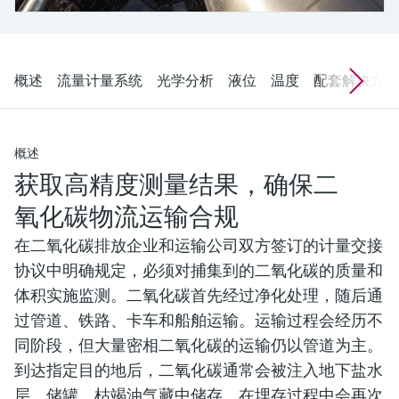
选购全部
Memosens数字技术
查找产品具体信息和文档
选购全部
备件查找工具
概述
流量计量系统
光学分析
液位
温度
配套解决方案
您可通过产品型号、订单代码或序列号，轻
松查找所需备件。
概述
获取高精度测量结果，确保二
氧化碳物流运输合规
在二氧化碳排放企业和运输公司双方签订的计量交接
协议中明确规定，必须对捕集到的二氧化碳的质量和
体积实施监测。二氧化碳首先经过净化处理，随后通
过管道、铁路、卡车和船舶运输。运输过程会经历不
同阶段，但大量密相二氧化碳的运输仍以管道为主。
到达指定目的地后，二氧化碳通常会被注入地下盐水
层、储罐、枯竭油气藏中储存。在埋存过程中会再次