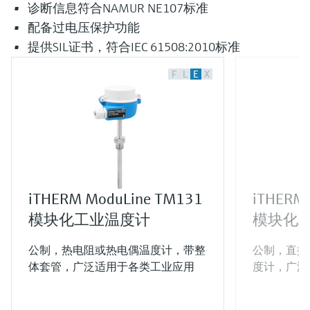
诊断信息符合NAMUR NE107标准
配备过电压保护功能
提供SIL证书，符合IEC 61508:2010标准
F
L
E
X
iTHERM ModuLine TM131
iTHERM
模块化工业温度计
模块化
公制，热电阻或热电偶温度计，带整
公制，直接
体套管，广泛适用于各类工业应用
度计，广泛