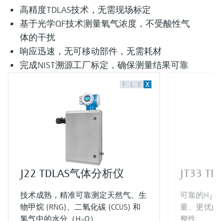
高精度TDLAS技术，无需现场标定
基于光学QF技术测量氧气浓度，不受酸性气
体的干扰
响应迅速，无可移动部件，无需耗材
完成NIST溯源工厂标定，确保测量结果可靠
F
L
E
X
J22 TDLAS气体分析仪
JT33 
技术成熟，精准可靠测定天然气、生
可靠的H
S
2
物甲烷 (RNG)、二氧化碳 (CCUS) 和
量、更优的
氢气中的水分（H
O）
整性
2