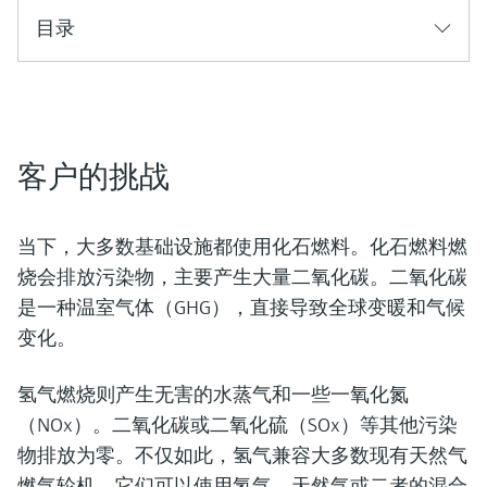
选购全部
Memosens数字技术
查找产品具体信息和文档
目录
选购全部
备件查找工具
您可通过产品型号、订单代码或序列号，轻
松查找所需备件。
客户的挑战
当下，大多数基础设施都使用化石燃料。化石燃料燃
烧会排放污染物，主要产生大量二氧化碳。二氧化碳
是一种温室气体（GHG），直接导致全球变暖和气候
变化。
氢气燃烧则产生无害的水蒸气和一些一氧化氮
（NOx）。二氧化碳或二氧化硫（SOx）等其他污染
物排放为零。不仅如此，氢气兼容大多数现有天然气
燃气轮机，它们可以使用氢气、天然气或二者的混合