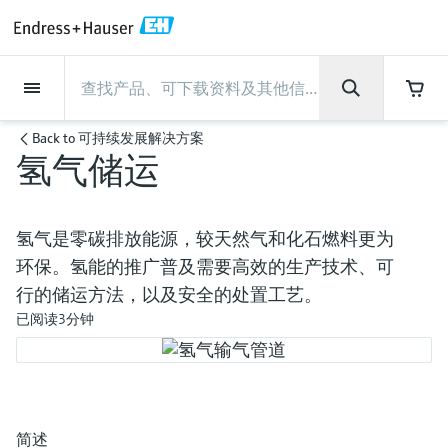
Back
Back
Back
Back
Back
Back
Back
Back
Back
Back
Back
Back
Back
Back
Back
Back
Back
Back
Back
Back
Back
Back
Back
Back
Back
Back
Back
Back
Back
Back
Back
Back
Back
Back
现场仪表
现场仪表
现场仪表
现场仪表
现场仪表
现场仪表
现场仪表
现场仪表
现场仪表
现场仪表
服务产品
服务产品
服务产品
服务产品
服务产品
服务产品
行业应用
行业应用
行业应用
行业应用
行业应用
行业应用
行业应用
行业应用
行业应用
支持
公司
公司
公司
公司
公司
公司
公司
公司
现场仪表
流量
物位测量
液体分析
温度测量
压力测量
系统产品
光学分析
Netilion IIoT
服务产品
Project and commissioning
技术支持服务
仪表维护
仪表性能优化服务
行业应用
支持
公司
Endress+Hauser集团
生产中心
集团实力
新闻与案例
活动和培训
您的Endress+Hauser职业生
Back to
可持续发展解决方案
services
涯
氢气储运
流量
电磁流量计
雷达物位测量
pH电极和变送器
温度变送器
绝压和表压测量
数据管理仪&数据记录仪
TDLAS和QF分析仪
Netilion Value
Project and commissioning services
远程技术支持
验证服务
校准报告分析
食品与饮料
快速获取服务支持！
Endress+Hauser集团
公司概况
物位和压力测量
过程安全性
新闻与案例总览
培训
技术支持中心 —— Endress+Hauser提供全方
仪表调试服务
Explore open positions
位服务，与您相伴前行
物位测量
科里奥利质量流量计
Vibronic point level detection
电导率传感器和变送器
工业温度计
差压测量
过程测控仪
拉曼光谱分析仪
Netilion Health
技术支持服务
远程资产监控
现场仪表校准服务
优化校准间隔时间
水务和环境：保护 —— 节约 —— 提高
生产中心
Endress+Hauser在中国
Endress+Hauser流量
网络安全性
所有文章
研讨会
氢气是零碳排放能源，较天然气和化石燃料更为
Industrial Project Management
在Endress+Hauser工作
下载区
环保。氢能的推广普及需要高效的生产技术、可
液体分析
超声波流量计
导波雷达物位测量
浊度传感器和变送器
保护套管
选购全部
电源和安全栅
排放监测解决方案
Netilion Analytics
仪表维护
Process Instrumentation Courses
预防性维护服务
动态现场仪表评价和分析服务
石油与天然气：促进能源转型，实
集团实力
恩德斯豪斯科技中国
Endress+Hauser 液体分析
过程自动化项目流程
新闻稿
展览会
搜索和下载技术手册, 宣传资料, 出版物, 软
行的储运方法，以及安全的处置工艺。
现净零目标
Extended warranty
件更新, 视频, 证书等各类文件!
更多工作机会
已阅读3分钟
温度测量
涡街流量计
超声波物位测量
氯传感器和变送器
高温型温度计
WirelessHART解决方案
颗粒测量设备
Netilion Library
仪表性能优化服务
Repair of measuring instruments
客户案例
财务业绩
温度+系统产品
My Endress+Hauser
事实速览
在线研讨会和回放
学习
生命科学：创新技术助推卓越运营
德国耶拿分析仪器公司的工作机会
压力测量
热式质量流量计
电容物位测量
溶解氧传感器和变送器
卫生型温度计
网关和调制解调器
数字分析仪解决方案
Netilion Inventory
View all
新闻与案例
集团管理层
Endress+Hauser 数字解决方案
建立电子采购流程，从容应对未来
媒体活动
峰会
化工：深化合作，助推可持续成功
需求
学习中心
IST创新传感器技术公司的工作机
系统产品
Differential pressure flow
静压液位测量
实验室检测仪表和便携式pH计
紧凑型温度计
设备配置用平板电脑
过程气体分析仪
Netilion Connect
活动和培训
发展历程
Endress+Hauser 光学分析
线下活动
学习中心 - 探索Endress+Hauser学习平台上
简述