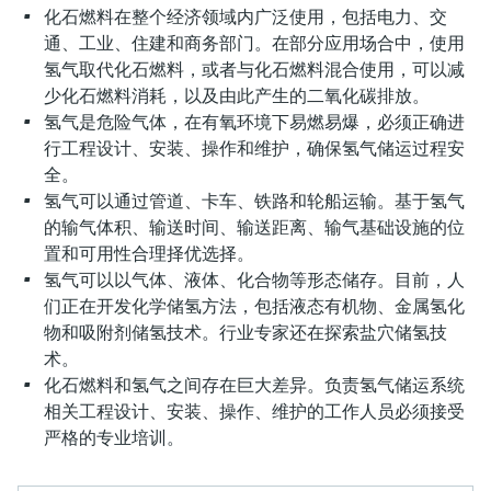
会
的指导课程与资源，随时随地提升技能。
measurement
电力与能源
化石燃料在整个经济领域内广泛使用，包括电力、交
光学分析
Conductive level measurement
全自动水质采样仪
温度开关
能量管理仪和应用管理仪
空气质量测量装置
Netilion Device Viewer
您的Endress+Hauser职业生涯
文化与价值观
Endress+Hauser SICK
查找市场活动及培训
通、工业、住建和商务部门。在部分应用场合中，使用
活动和培训
Job opportunities at
选购全部
采矿、矿物加工及冶金：打造可持
氢气取代化石燃料，或者与化石燃料混合使用，可以减
根据需要，从培训、研讨会、展会、峰会或
Endress+Hauser SICK
Netilion IIoT
Float switch level measurement
TOC、COD和SAC分析仪
表面温度计
浪涌保护器
烟雾探测器
Netilion Water
可持续发展
Endress+Hauser Technology China
少化石燃料消耗，以及由此产生的二氧化碳排放。
续的未来
在线研讨会等各种活动中灵活选择。
氢气是危险气体，在有氧环境下易燃易爆，必须正确进
行工程设计、安装、操作和维护，确保氢气储运过程安
软件
放射线物位测量
ORP电极和变送器
线缆式温度计
选购全部
视距测量仪
关联公司
公用工程：可靠使用蒸汽
全。
氢气可以通过管道、卡车、铁路和轮船运输。基于氢气
阻旋料位开关
污泥界面传感器和变送器
多点温度计
超高探测器
的输气体积、输送时间、输送距离、输气基础设施的位
产品工具
所有行业的关注焦点
置和可用性合理择优选择。
伺服液位测量
营养盐分析仪和传感器
选购全部
选购全部
氢气可以以气体、液体、化合物等形态储存。目前，人
通过产品筛选，选择测量仪表
们正在开发化学储氢方法，包括液态有机物、金属氢化
工业领域的可持续发展解决方案
机电式物位测量
金属分析仪
物和吸附剂储氢技术。行业专家还在探索盐穴储氢技
通过产品特性查找适当的测量设备、软件或
系统组件。
术。
数字化驱动流程工业转型升级
微波限位栅物位测量
光度计
化石燃料和氢气之间存在巨大差异。负责氢气储运系统
Applicator 选型和计算软件
相关工程设计、安装、操作、维护的工作人员必须接受
决策级过程透明度，赋能卓越运营
通过应用参数查找、选择并配置产品
Level measurement with pressure
微波传输测量原理
严格的专业培训。
Device Viewer