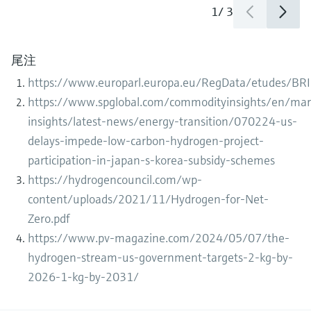
1
/
3
尾注
https://www.europarl.europa.eu/RegData/etudes/
https://www.spglobal.com/commodityinsights/en/mar
insights/latest-news/energy-transition/070224-us-
delays-impede-low-carbon-hydrogen-project-
participation-in-japan-s-korea-subsidy-schemes
https://hydrogencouncil.com/wp-
content/uploads/2021/11/Hydrogen-for-Net-
Zero.pdf
https://www.pv-magazine.com/2024/05/07/the-
hydrogen-stream-us-government-targets-2-kg-by-
2026-1-kg-by-2031/