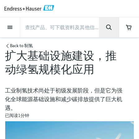
Back
Back
Back
Back
Back
Back
Back
Back
Back
Back
Back
Back
Back
Back
Back
Back
Back
Back
Back
Back
Back
Back
Back
Back
Back
Back
Back
Back
Back
Back
Back
Back
Back
Back
现场仪表
现场仪表
现场仪表
现场仪表
现场仪表
现场仪表
现场仪表
现场仪表
现场仪表
现场仪表
服务产品
服务产品
服务产品
服务产品
服务产品
服务产品
行业应用
行业应用
行业应用
行业应用
行业应用
行业应用
行业应用
行业应用
行业应用
支持
公司
公司
公司
公司
公司
公司
公司
公司
现场仪表
流量
物位测量
液体分析
温度测量
压力测量
系统产品
光学分析
Netilion IIoT
服务产品
Project and commissioning
技术支持服务
仪表维护
仪表性能优化服务
行业应用
支持
公司
Endress+Hauser集团
生产中心
集团实力
新闻与案例
活动和培训
您的Endress+Hauser职业生
services
涯
Back to
制氢
扩大基础设施建设，推
流量
电磁流量计
雷达物位测量
pH电极和变送器
温度变送器
绝压和表压测量
数据管理仪&数据记录仪
TDLAS和QF分析仪
Netilion Value
Project and commissioning services
远程技术支持
验证服务
校准报告分析
食品与饮料
快速获取服务支持！
Endress+Hauser集团
公司概况
物位和压力测量
过程安全性
新闻与案例总览
培训
技术支持中心 —— Endress+Hauser提供全方
仪表调试服务
Explore open positions
动绿氢规模化应用
位服务，与您相伴前行
物位测量
科里奥利质量流量计
Vibronic point level detection
电导率传感器和变送器
工业温度计
差压测量
过程测控仪
拉曼光谱分析仪
Netilion Health
技术支持服务
远程资产监控
现场仪表校准服务
优化校准间隔时间
水务和环境：保护 —— 节约 —— 提高
生产中心
Endress+Hauser在中国
Endress+Hauser流量
网络安全性
所有文章
研讨会
Industrial Project Management
在Endress+Hauser工作
下载区
液体分析
超声波流量计
导波雷达物位测量
浊度传感器和变送器
保护套管
选购全部
电源和安全栅
排放监测解决方案
Netilion Analytics
仪表维护
Process Instrumentation Courses
预防性维护服务
动态现场仪表评价和分析服务
石油与天然气：促进能源转型，实
集团实力
恩德斯豪斯科技中国
Endress+Hauser 液体分析
过程自动化项目流程
新闻稿
展览会
搜索和下载技术手册, 宣传资料, 出版物, 软
工业制氢技术尚处于初级发展阶段，但是它为强
现净零目标
Extended warranty
件更新, 视频, 证书等各类文件!
更多工作机会
化全球能源基础设施和减少碳排放提供了巨大机
温度测量
涡街流量计
超声波物位测量
氯传感器和变送器
高温型温度计
WirelessHART解决方案
颗粒测量设备
Netilion Library
仪表性能优化服务
Repair of measuring instruments
客户案例
财务业绩
温度+系统产品
My Endress+Hauser
事实速览
在线研讨会和回放
遇。
学习
生命科学：创新技术助推卓越运营
德国耶拿分析仪器公司的工作机会
已阅读1分钟
压力测量
热式质量流量计
电容物位测量
溶解氧传感器和变送器
卫生型温度计
网关和调制解调器
数字分析仪解决方案
Netilion Inventory
View all
新闻与案例
集团管理层
Endress+Hauser 数字解决方案
建立电子采购流程，从容应对未来
媒体活动
峰会
化工：深化合作，助推可持续成功
需求
学习中心
IST创新传感器技术公司的工作机
系统产品
Differential pressure flow
静压液位测量
实验室检测仪表和便携式pH计
紧凑型温度计
设备配置用平板电脑
过程气体分析仪
Netilion Connect
活动和培训
发展历程
Endress+Hauser 光学分析
线下活动
学习中心 - 探索Endress+Hauser学习平台上