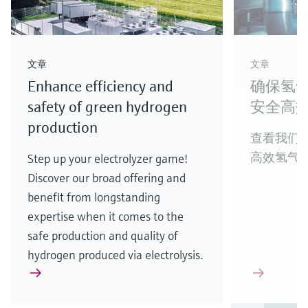
文章
文章
Enhance efficiency and
确保氢
safety of green hydrogen
安全高
production
查看我们
高效氢气
Step up your electrolyzer game!
Discover our broad offering and
benefit from longstanding
expertise when it comes to the
safe production and quality of
hydrogen produced via electrolysis.