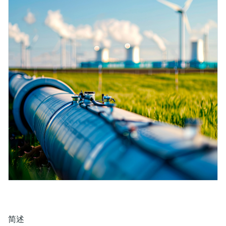
会
的指导课程与资源，随时随地提升技能。
measurement
电力与能源
光学分析
Conductive level measurement
全自动水质采样仪
温度开关
能量管理仪和应用管理仪
空气质量测量装置
Netilion Device Viewer
您的Endress+Hauser职业生涯
文化与价值观
Endress+Hauser SICK
查找市场活动及培训
活动和培训
Job opportunities at
选购全部
采矿、矿物加工及冶金：打造可持
根据需要，从培训、研讨会、展会、峰会或
Endress+Hauser SICK
Netilion IIoT
Float switch level measurement
TOC、COD和SAC分析仪
表面温度计
浪涌保护器
烟雾探测器
Netilion Water
可持续发展
Endress+Hauser Technology China
续的未来
在线研讨会等各种活动中灵活选择。
软件
放射线物位测量
ORP电极和变送器
线缆式温度计
选购全部
视距测量仪
关联公司
公用工程：可靠使用蒸汽
阻旋料位开关
污泥界面传感器和变送器
多点温度计
超高探测器
产品工具
所有行业的关注焦点
伺服液位测量
营养盐分析仪和传感器
选购全部
选购全部
通过产品筛选，选择测量仪表
工业领域的可持续发展解决方案
机电式物位测量
金属分析仪
通过产品特性查找适当的测量设备、软件或
系统组件。
数字化驱动流程工业转型升级
微波限位栅物位测量
光度计
Applicator 选型和计算软件
决策级过程透明度，赋能卓越运营
通过应用参数查找、选择并配置产品
Level measurement with pressure
微波传输测量原理
简述
Device Viewer