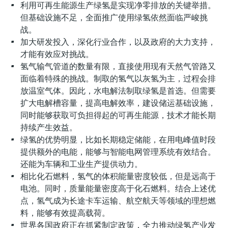
选购全部
Memosens数字技术
利用可再生能源生产绿氢是实现净零排放的关键举措。
查找产品具体信息和文档
但基础设施不足，全面推广使用绿氢依然面临严峻挑
选购全部
战。
备件查找工具
加大研发投入，深化行业合作，以及政府的大力支持，
您可通过产品型号、订单代码或序列号，轻
才能有效应对挑战。
松查找所需备件。
氢气输气管道的数量有限，直接使用现有天然气管路又
面临着特殊的挑战。制取的氢气以灰氢为主，过程会排
放温室气体。因此，水电解法制取绿氢是首选。但需要
扩大电解槽容量，提高电解效率，建设储运基础设施，
同时能够获取可负担得起的可再生能源，技术才能长期
持续产生效益。
绿氢的优势明显，比如长期稳定储能，在用电峰值时段
提供额外的电能，能够与智能电网管理系统有效结合。
还能为车辆和工业生产提供动力。
相比化石燃料，氢气的体积能量密度较低，但是远高于
电池。同时，质量能量密度高于化石燃料。结合上述优
点，氢气成为长途卡车运输、航空航天等领域的理想燃
料，能够有效提高载荷。
世界各国政府正在抓紧制定政策，全力推动绿氢产业发