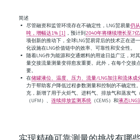
简述
尽管融资和监管环境存在不确定性，LNG贸易量
仍从
吨，增幅达1% [1]
，预计到
2040年将继续增长至7亿吨
项创新的推动下，全球LNG贸易背后的技术正在进
化设施在LNG价值链中的效率、可靠性和安全性。
随着LNG作为能源和交通燃料的用途日益广泛，对其
量交接流量测量变得愈发重要。此外，在每个交接点
要。
在
储罐液位、温度、压力、流量/LNG加注和流体成
力于帮助客户降低过程参数测量和控制的不确定性。
充，新增了用于火炬气、进料气、排放气和蒸发气（
（UFM）、
连续排放监测系统
（CEMS）和
液态LNG
实现精确可靠测量的挑战有哪