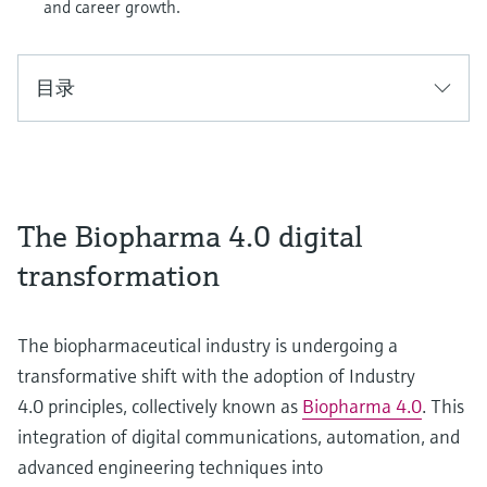
选购全部
Memosens数字技术
and career growth.
查找产品具体信息和文档
选购全部
备件查找工具
目录
您可通过产品型号、订单代码或序列号，轻
松查找所需备件。
The Biopharma 4.0 digital
transformation
The biopharmaceutical industry is undergoing a
transformative shift with the adoption of Industry
4.0 principles, collectively known as
Biopharma 4.0
. This
integration of digital communications, automation, and
advanced engineering techniques into