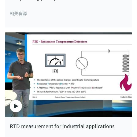
相关资源
拉曼探头Rxn-45
拉曼生物多用光学部件和生物套管
完全兼容生物工艺生产过程
维持无菌状态，保证光谱质量，减轻维护和清洁工
作量
价格核算中…
价格核算中…
F
L
E
X
F
L
E
X
RTD measurement for industrial applications