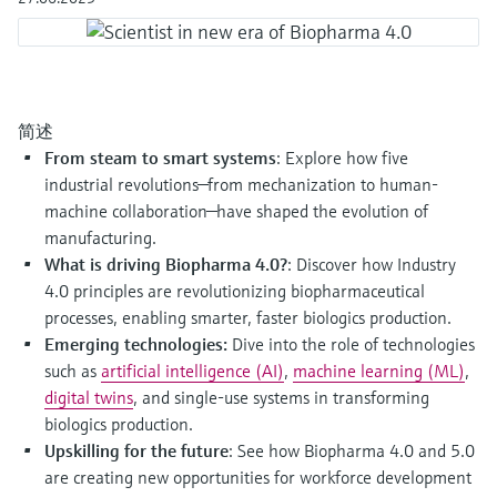
会
的指导课程与资源，随时随地提升技能。
measurement
电力与能源
光学分析
Conductive level measurement
全自动水质采样仪
温度开关
能量管理仪和应用管理仪
空气质量测量装置
Netilion Device Viewer
您的Endress+Hauser职业生涯
文化与价值观
Endress+Hauser SICK
查找市场活动及培训
活动和培训
Job opportunities at
选购全部
采矿、矿物加工及冶金：打造可持
根据需要，从培训、研讨会、展会、峰会或
Endress+Hauser SICK
Netilion IIoT
Float switch level measurement
TOC、COD和SAC分析仪
表面温度计
浪涌保护器
烟雾探测器
Netilion Water
可持续发展
Endress+Hauser Technology China
续的未来
在线研讨会等各种活动中灵活选择。
简述
软件
放射线物位测量
ORP电极和变送器
线缆式温度计
选购全部
视距测量仪
关联公司
From steam to smart systems
: Explore how five
公用工程：可靠使用蒸汽
industrial revolutions—from mechanization to human-
machine collaboration—have shaped the evolution of
阻旋料位开关
污泥界面传感器和变送器
多点温度计
超高探测器
manufacturing.
产品工具
所有行业的关注焦点
What is driving Biopharma 4.0?
: Discover how Industry
伺服液位测量
营养盐分析仪和传感器
选购全部
选购全部
4.0 principles are revolutionizing biopharmaceutical
通过产品筛选，选择测量仪表
工业领域的可持续发展解决方案
processes, enabling smarter, faster biologics production.
机电式物位测量
金属分析仪
通过产品特性查找适当的测量设备、软件或
Emerging technologies:
Dive into the role of technologies
系统组件。
数字化驱动流程工业转型升级
such as
artificial intelligence (AI)
,
machine learning (ML)
,
微波限位栅物位测量
光度计
digital twins
, and single-use systems in transforming
Applicator 选型和计算软件
biologics production.
决策级过程透明度，赋能卓越运营
通过应用参数查找、选择并配置产品
Level measurement with pressure
微波传输测量原理
Upskilling for the future
: See how Biopharma 4.0 and 5.0
are creating new opportunities for workforce development
Device Viewer