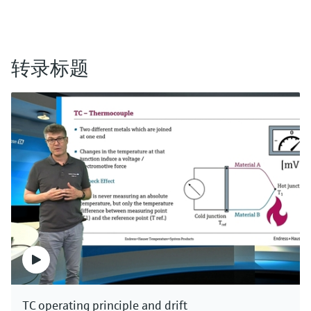
F
F
L
L
E
E
X
X
转录标题
拉曼探头Rxn-10
一次性拉曼光学系统
多功能拉曼光谱分析探头
确保一次性生物制药研发和生产的无菌性和可靠性
价格核算中…
价格核算中…
F
F
L
L
E
E
X
X
TC operating principle and drift