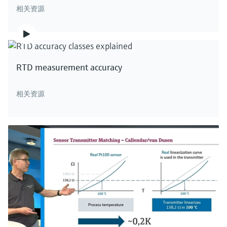
相关资源
拉曼探头Rxn-46
拉曼流通池
经调整优化后的拉曼接口，可以与Sartorius的
RTD measurement accuracy
BioPAT® Spectro平台配套使用
采样接口功能强大，实现下游工段的实验室测量
价格核算中…
价格核算中…
相关资源
There's more!
There's more!
We offer a complete portfolio of Raman
We offer a complete portfolio of Raman
spectroscopy measurement systems for the Life
spectroscopy measurement systems for the Life
Sciences. Click here to see all our Raman products.
Sciences. Click here to see all our Raman products.