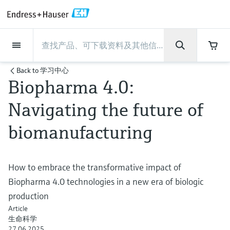
Back
Back
Back
Back
Back
Back
Back
Back
Back
Back
Back
Back
Back
Back
Back
Back
Back
Back
Back
Back
Back
Back
Back
Back
Back
Back
Back
Back
Back
Back
Back
Back
Back
Back
现场仪表
现场仪表
现场仪表
现场仪表
现场仪表
现场仪表
现场仪表
现场仪表
现场仪表
现场仪表
服务产品
服务产品
服务产品
服务产品
服务产品
服务产品
行业应用
行业应用
行业应用
行业应用
行业应用
行业应用
行业应用
行业应用
行业应用
支持
公司
公司
公司
公司
公司
公司
公司
公司
现场仪表
流量
物位测量
液体分析
温度测量
压力测量
系统产品
光学分析
Netilion IIoT
服务产品
Project and commissioning
技术支持服务
仪表维护
仪表性能优化服务
行业应用
支持
公司
Endress+Hauser集团
生产中心
集团实力
新闻与案例
活动和培训
您的Endress+Hauser职业生
Back to
学习中心
services
涯
Biopharma 4.0:
流量
电磁流量计
雷达物位测量
pH电极和变送器
温度变送器
绝压和表压测量
数据管理仪&数据记录仪
TDLAS和QF分析仪
Netilion Value
Project and commissioning services
远程技术支持
验证服务
校准报告分析
食品与饮料
快速获取服务支持！
Endress+Hauser集团
公司概况
物位和压力测量
过程安全性
新闻与案例总览
培训
技术支持中心 —— Endress+Hauser提供全方
仪表调试服务
Explore open positions
Navigating the future of
位服务，与您相伴前行
物位测量
科里奥利质量流量计
Vibronic point level detection
电导率传感器和变送器
工业温度计
差压测量
过程测控仪
拉曼光谱分析仪
Netilion Health
技术支持服务
远程资产监控
现场仪表校准服务
优化校准间隔时间
水务和环境：保护 —— 节约 —— 提高
生产中心
Endress+Hauser在中国
Endress+Hauser流量
网络安全性
所有文章
研讨会
biomanufacturing
Industrial Project Management
在Endress+Hauser工作
下载区
液体分析
超声波流量计
导波雷达物位测量
浊度传感器和变送器
保护套管
选购全部
电源和安全栅
排放监测解决方案
Netilion Analytics
仪表维护
Process Instrumentation Courses
预防性维护服务
动态现场仪表评价和分析服务
石油与天然气：促进能源转型，实
集团实力
恩德斯豪斯科技中国
Endress+Hauser 液体分析
过程自动化项目流程
新闻稿
展览会
搜索和下载技术手册, 宣传资料, 出版物, 软
现净零目标
Extended warranty
件更新, 视频, 证书等各类文件!
更多工作机会
How to embrace the transformative impact of
温度测量
涡街流量计
超声波物位测量
氯传感器和变送器
高温型温度计
WirelessHART解决方案
颗粒测量设备
Netilion Library
仪表性能优化服务
Repair of measuring instruments
客户案例
财务业绩
温度+系统产品
My Endress+Hauser
事实速览
在线研讨会和回放
Biopharma 4.0 technologies in a new era of biologic
学习
生命科学：创新技术助推卓越运营
德国耶拿分析仪器公司的工作机会
压力测量
热式质量流量计
电容物位测量
溶解氧传感器和变送器
卫生型温度计
网关和调制解调器
数字分析仪解决方案
Netilion Inventory
View all
新闻与案例
集团管理层
Endress+Hauser 数字解决方案
建立电子采购流程，从容应对未来
媒体活动
峰会
production
化工：深化合作，助推可持续成功
需求
Article
学习中心
IST创新传感器技术公司的工作机
生命科学
系统产品
Differential pressure flow
静压液位测量
实验室检测仪表和便携式pH计
紧凑型温度计
设备配置用平板电脑
过程气体分析仪
Netilion Connect
活动和培训
发展历程
Endress+Hauser 光学分析
线下活动
学习中心 - 探索Endress+Hauser学习平台上
27.06.2025