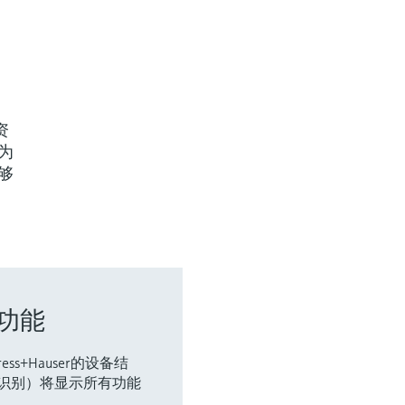
资
为
够
功能
ss+Hauser的设备结
”（识别）将显示所有功能