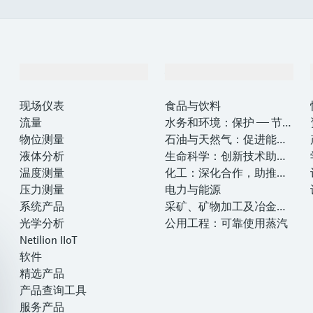
产品与服务
行业应用
现场仪表
食品与饮料
流量
水务和环境：保护 —— 节约
物位测量
—— 提高
石油与天然气：促进能源
液体分析
转型，实现净零目标
生命科学：创新技术助推
温度测量
卓越运营
化工：深化合作，助推可
压力测量
持续成功
电力与能源
系统产品
采矿、矿物加工及冶金：
光学分析
打造可持续的未来
公用工程：可靠使用蒸汽
Netilion IIoT
软件
精选产品
产品查询工具
服务产品