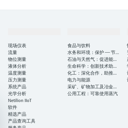
产品与服务
行业应用
现场仪表
食品与饮料
流量
水务和环境：保护 —— 节约
物位测量
—— 提高
石油与天然气：促进能源
液体分析
转型，实现净零目标
生命科学：创新技术助推
温度测量
卓越运营
化工：深化合作，助推可
压力测量
持续成功
电力与能源
系统产品
采矿、矿物加工及冶金：
光学分析
打造可持续的未来
公用工程：可靠使用蒸汽
Netilion IIoT
软件
精选产品
产品查询工具
服务产品