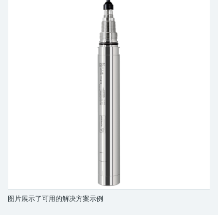
会
的指导课程与资源，随时随地提升技能。
measurement
电力与能源
光学分析
Conductive level measurement
全自动水质采样仪
温度开关
能量管理仪和应用管理仪
空气质量测量装置
Netilion Device Viewer
您的Endress+Hauser职业生涯
文化与价值观
Endress+Hauser SICK
查找市场活动及培训
活动和培训
Job opportunities at
选购全部
采矿、矿物加工及冶金：打造可持
根据需要，从培训、研讨会、展会、峰会或
Endress+Hauser SICK
Netilion IIoT
Float switch level measurement
TOC、COD和SAC分析仪
表面温度计
浪涌保护器
烟雾探测器
Netilion Water
可持续发展
Endress+Hauser Technology China
续的未来
在线研讨会等各种活动中灵活选择。
软件
放射线物位测量
ORP电极和变送器
线缆式温度计
选购全部
视距测量仪
关联公司
公用工程：可靠使用蒸汽
阻旋料位开关
污泥界面传感器和变送器
多点温度计
超高探测器
产品工具
所有行业的关注焦点
伺服液位测量
营养盐分析仪和传感器
选购全部
选购全部
通过产品筛选，选择测量仪表
工业领域的可持续发展解决方案
机电式物位测量
金属分析仪
通过产品特性查找适当的测量设备、软件或
系统组件。
数字化驱动流程工业转型升级
微波限位栅物位测量
光度计
Applicator 选型和计算软件
决策级过程透明度，赋能卓越运营
通过应用参数查找、选择并配置产品
Level measurement with pressure
微波传输测量原理
图片展示了可用的解决方案示例
Device Viewer