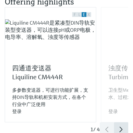
Offering highlights
F
L
E
X
四通道变送器
浊度传
Liquiline CM444R
Turbima
多参数变送器，可进行功能扩展，支
卫生型Mem
持DIN导轨和机柜安装方式，在各个
水、过程水
行业中广泛使用
登录
登录
1
/
4