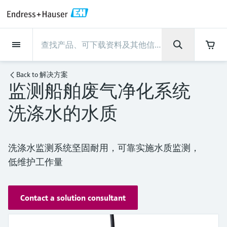
Back
Back
Back
Back
Back
Back
Back
Back
Back
Back
Back
Back
Back
Back
Back
Back
Back
Back
Back
Back
Back
Back
Back
Back
Back
Back
Back
Back
Back
Back
Back
Back
Back
Back
现场仪表
现场仪表
现场仪表
现场仪表
现场仪表
现场仪表
现场仪表
现场仪表
现场仪表
现场仪表
服务产品
服务产品
服务产品
服务产品
服务产品
服务产品
行业应用
行业应用
行业应用
行业应用
行业应用
行业应用
行业应用
行业应用
行业应用
支持
公司
公司
公司
公司
公司
公司
公司
公司
现场仪表
流量
物位测量
液体分析
温度测量
压力测量
系统产品
光学分析
Netilion IIoT
服务产品
Project and commissioning
技术支持服务
仪表维护
仪表性能优化服务
行业应用
支持
公司
Endress+Hauser集团
生产中心
集团实力
新闻与案例
活动和培训
您的Endress+Hauser职业生
services
涯
Back to
解决方案
监测船舶废气净化系统
流量
电磁流量计
雷达物位测量
pH电极和变送器
温度变送器
绝压和表压测量
数据管理仪&数据记录仪
TDLAS和QF分析仪
Netilion Value
Project and commissioning services
远程技术支持
验证服务
校准报告分析
食品与饮料
快速获取服务支持！
Endress+Hauser集团
公司概况
物位和压力测量
过程安全性
新闻与案例总览
培训
技术支持中心 —— Endress+Hauser提供全方
仪表调试服务
Explore open positions
洗涤水的水质
位服务，与您相伴前行
物位测量
科里奥利质量流量计
Vibronic point level detection
电导率传感器和变送器
工业温度计
差压测量
过程测控仪
拉曼光谱分析仪
Netilion Health
技术支持服务
远程资产监控
现场仪表校准服务
优化校准间隔时间
水务和环境：保护 —— 节约 —— 提高
生产中心
Endress+Hauser在中国
Endress+Hauser流量
网络安全性
所有文章
研讨会
Industrial Project Management
在Endress+Hauser工作
下载区
液体分析
超声波流量计
导波雷达物位测量
浊度传感器和变送器
保护套管
选购全部
电源和安全栅
排放监测解决方案
Netilion Analytics
仪表维护
Process Instrumentation Courses
预防性维护服务
动态现场仪表评价和分析服务
石油与天然气：促进能源转型，实
集团实力
恩德斯豪斯科技中国
Endress+Hauser 液体分析
过程自动化项目流程
新闻稿
展览会
搜索和下载技术手册, 宣传资料, 出版物, 软
洗涤水监测系统坚固耐用，可靠实施水质监测，
现净零目标
Extended warranty
件更新, 视频, 证书等各类文件!
更多工作机会
低维护工作量
温度测量
涡街流量计
超声波物位测量
氯传感器和变送器
高温型温度计
WirelessHART解决方案
颗粒测量设备
Netilion Library
仪表性能优化服务
Repair of measuring instruments
客户案例
财务业绩
温度+系统产品
My Endress+Hauser
事实速览
在线研讨会和回放
学习
生命科学：创新技术助推卓越运营
德国耶拿分析仪器公司的工作机会
压力测量
热式质量流量计
电容物位测量
溶解氧传感器和变送器
卫生型温度计
网关和调制解调器
数字分析仪解决方案
Netilion Inventory
View all
新闻与案例
集团管理层
Endress+Hauser 数字解决方案
建立电子采购流程，从容应对未来
媒体活动
峰会
Contact a solution consultant
化工：深化合作，助推可持续成功
需求
学习中心
IST创新传感器技术公司的工作机
系统产品
Differential pressure flow
静压液位测量
实验室检测仪表和便携式pH计
紧凑型温度计
设备配置用平板电脑
过程气体分析仪
Netilion Connect
活动和培训
发展历程
Endress+Hauser 光学分析
线下活动
学习中心 - 探索Endress+Hauser学习平台上