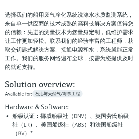
选购全部
Memosens数字技术
查找产品具体信息和文档
选择我们的船用废气净化系统洗涤水水质监测系统，
选购全部
备件查找工具
来自单一供应商的技术成熟的高科技解决方案值得您
您可通过产品型号、订单代码或序列号，轻
的信赖：先进的测量技术为您量身定制，低维护需求
松查找所需备件。
让工作更加轻松。联系我们的经验丰富的工程师，获
取交钥匙式解决方案。接通电源和水，系统就能正常
工作。我们的服务网络遍布全球，按需为您提供及时
的就近支持。
Solution overview:
Available for:
石油与天然气/海事工程
Hardware & Software:
船级认证：挪威船级社（DNV）、英国劳氏船级
社（LR）、美国船级社（ABS）和法国船级社
（BV）*