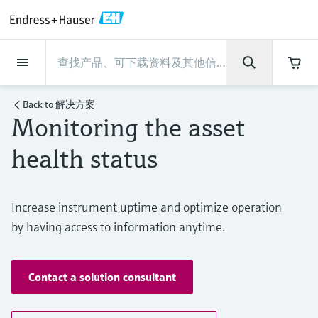
Back
Back
Back
Back
Back
Back
Back
Back
Back
Back
Back
Back
Back
Back
Back
Back
Back
Back
Back
Back
Back
Back
Back
Back
Back
Back
Back
Back
Back
Back
Back
Back
Back
Back
现场仪表
现场仪表
现场仪表
现场仪表
现场仪表
现场仪表
现场仪表
现场仪表
现场仪表
现场仪表
服务产品
服务产品
服务产品
服务产品
服务产品
服务产品
行业应用
行业应用
行业应用
行业应用
行业应用
行业应用
行业应用
行业应用
行业应用
支持
公司
公司
公司
公司
公司
公司
公司
公司
现场仪表
流量
物位测量
液体分析
温度测量
压力测量
系统产品
光学分析
Netilion IIoT
服务产品
Project and commissioning
技术支持服务
仪表维护
仪表性能优化服务
行业应用
支持
公司
Endress+Hauser集团
生产中心
集团实力
新闻与案例
活动和培训
您的Endress+Hauser职业生
services
涯
Back to
解决方案
Monitoring the asset
流量
电磁流量计
雷达物位测量
pH电极和变送器
温度变送器
绝压和表压测量
数据管理仪&数据记录仪
TDLAS和QF分析仪
Netilion Value
Project and commissioning services
远程技术支持
验证服务
校准报告分析
食品与饮料
快速获取服务支持！
Endress+Hauser集团
公司概况
物位和压力测量
过程安全性
新闻与案例总览
培训
技术支持中心 —— Endress+Hauser提供全方
仪表调试服务
Explore open positions
health status
位服务，与您相伴前行
物位测量
科里奥利质量流量计
Vibronic point level detection
电导率传感器和变送器
工业温度计
差压测量
过程测控仪
拉曼光谱分析仪
Netilion Health
技术支持服务
远程资产监控
现场仪表校准服务
优化校准间隔时间
水务和环境：保护 —— 节约 —— 提高
生产中心
Endress+Hauser在中国
Endress+Hauser流量
网络安全性
所有文章
研讨会
Industrial Project Management
在Endress+Hauser工作
下载区
液体分析
超声波流量计
导波雷达物位测量
浊度传感器和变送器
保护套管
选购全部
电源和安全栅
排放监测解决方案
Netilion Analytics
仪表维护
Process Instrumentation Courses
预防性维护服务
动态现场仪表评价和分析服务
石油与天然气：促进能源转型，实
集团实力
恩德斯豪斯科技中国
Endress+Hauser 液体分析
过程自动化项目流程
新闻稿
展览会
搜索和下载技术手册, 宣传资料, 出版物, 软
Increase instrument uptime and optimize operation
现净零目标
Extended warranty
件更新, 视频, 证书等各类文件!
更多工作机会
by having access to information anytime.
温度测量
涡街流量计
超声波物位测量
氯传感器和变送器
高温型温度计
WirelessHART解决方案
颗粒测量设备
Netilion Library
仪表性能优化服务
Repair of measuring instruments
客户案例
财务业绩
温度+系统产品
My Endress+Hauser
事实速览
在线研讨会和回放
学习
生命科学：创新技术助推卓越运营
德国耶拿分析仪器公司的工作机会
压力测量
热式质量流量计
电容物位测量
溶解氧传感器和变送器
卫生型温度计
网关和调制解调器
数字分析仪解决方案
Netilion Inventory
View all
新闻与案例
集团管理层
Endress+Hauser 数字解决方案
建立电子采购流程，从容应对未来
媒体活动
峰会
Contact a solution consultant
化工：深化合作，助推可持续成功
需求
学习中心
IST创新传感器技术公司的工作机
系统产品
Differential pressure flow
静压液位测量
实验室检测仪表和便携式pH计
紧凑型温度计
设备配置用平板电脑
过程气体分析仪
Netilion Connect
活动和培训
发展历程
Endress+Hauser 光学分析
线下活动
学习中心 - 探索Endress+Hauser学习平台上