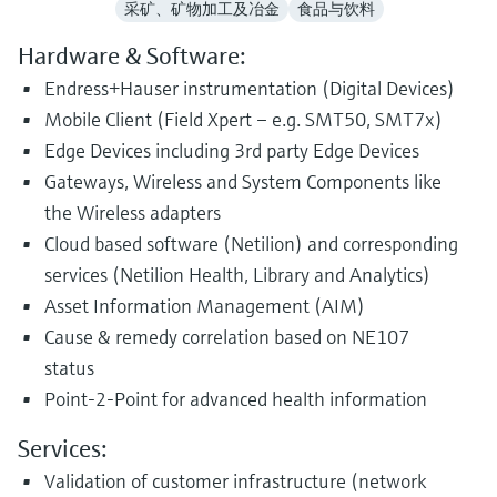
选购全部
Memosens数字技术
采矿、矿物加工及冶金
食品与饮料
查找产品具体信息和文档
Hardware & Software:
选购全部
备件查找工具
Endress+Hauser instrumentation (Digital Devices)
您可通过产品型号、订单代码或序列号，轻
Mobile Client (Field Xpert – e.g. SMT50, SMT7x)
松查找所需备件。
Edge Devices including 3rd party Edge Devices
Gateways, Wireless and System Components like
the Wireless adapters
Cloud based software (Netilion) and corresponding
services (Netilion Health, Library and Analytics)
Asset Information Management (AIM)
Cause & remedy correlation based on NE107
status
Point-2-Point for advanced health information
Services:
Validation of customer infrastructure (network