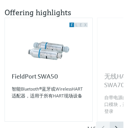
Offering highlights
F
L
E
X
FieldPort SWA50
无线HA
SWA70
智能Bluetooth®蓝牙或WirelessHART
适配器，适用于所有HART现场设备
自带电源的智能
口模块，连接4
登录