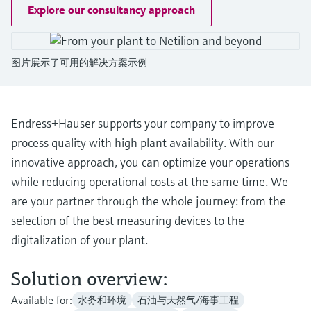
会
的指导课程与资源，随时随地提升技能。
measurement
电力与能源
Explore our consultancy approach
光学分析
Conductive level measurement
全自动水质采样仪
温度开关
能量管理仪和应用管理仪
空气质量测量装置
Netilion Device Viewer
您的Endress+Hauser职业生涯
文化与价值观
Endress+Hauser SICK
查找市场活动及培训
活动和培训
Job opportunities at
选购全部
采矿、矿物加工及冶金：打造可持
根据需要，从培训、研讨会、展会、峰会或
Endress+Hauser SICK
Netilion IIoT
Float switch level measurement
TOC、COD和SAC分析仪
表面温度计
浪涌保护器
烟雾探测器
Netilion Water
可持续发展
Endress+Hauser Technology China
续的未来
图片展示了可用的解决方案示例
在线研讨会等各种活动中灵活选择。
软件
放射线物位测量
ORP电极和变送器
线缆式温度计
选购全部
视距测量仪
关联公司
公用工程：可靠使用蒸汽
Endress+Hauser supports your company to improve
阻旋料位开关
污泥界面传感器和变送器
多点温度计
超高探测器
process quality with high plant availability. With our
产品工具
所有行业的关注焦点
innovative approach, you can optimize your operations
伺服液位测量
营养盐分析仪和传感器
选购全部
选购全部
while reducing operational costs at the same time. We
通过产品筛选，选择测量仪表
工业领域的可持续发展解决方案
are your partner through the whole journey: from the
机电式物位测量
金属分析仪
通过产品特性查找适当的测量设备、软件或
selection of the best measuring devices to the
系统组件。
数字化驱动流程工业转型升级
digitalization of your plant.
微波限位栅物位测量
光度计
Applicator 选型和计算软件
决策级过程透明度，赋能卓越运营
Solution overview:
通过应用参数查找、选择并配置产品
Level measurement with pressure
微波传输测量原理
Available for:
水务和环境
石油与天然气/海事工程
Device Viewer