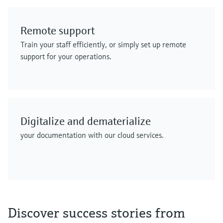
Remote support
Train your staff efficiently, or simply set up remote
support for your operations.
Digitalize and dematerialize
your documentation with our cloud services.


网络不给力，请刷新重试
网络不给力，请刷新重试
Discover success stories from