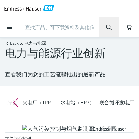
Back
Back
Back
Back
Back
Back
Back
Back
Back
Back
Back
Back
Back
Back
Back
Back
Back
Back
Back
Back
Back
Back
Back
Back
Back
Back
Back
Back
Back
Back
Back
Back
Back
Back
现场仪表
现场仪表
现场仪表
现场仪表
现场仪表
现场仪表
现场仪表
现场仪表
现场仪表
现场仪表
服务产品
服务产品
服务产品
服务产品
服务产品
服务产品
行业应用
行业应用
行业应用
行业应用
行业应用
行业应用
行业应用
行业应用
行业应用
支持
公司
公司
公司
公司
公司
公司
公司
公司
现场仪表
流量
物位测量
液体分析
温度测量
压力测量
系统产品
光学分析
Netilion IIoT
服务产品
Project and commissioning
技术支持服务
仪表维护
仪表性能优化服务
行业应用
支持
公司
Endress+Hauser集团
生产中心
集团实力
新闻与案例
活动和培训
您的Endress+Hauser职业生
Back to
电力与能源
services
涯
电力与能源行业创新
流量
电磁流量计
雷达物位测量
pH电极和变送器
温度变送器
绝压和表压测量
数据管理仪&数据记录仪
TDLAS和QF分析仪
Netilion Value
Project and commissioning services
远程技术支持
验证服务
校准报告分析
食品与饮料
快速获取服务支持！
Endress+Hauser集团
公司概况
物位和压力测量
过程安全性
新闻与案例总览
培训
技术支持中心 —— Endress+Hauser提供全方
仪表调试服务
Explore open positions
位服务，与您相伴前行
物位测量
科里奥利质量流量计
Vibronic point level detection
电导率传感器和变送器
工业温度计
差压测量
过程测控仪
拉曼光谱分析仪
Netilion Health
技术支持服务
远程资产监控
现场仪表校准服务
优化校准间隔时间
水务和环境：保护 —— 节约 —— 提高
生产中心
Endress+Hauser在中国
Endress+Hauser流量
网络安全性
所有文章
研讨会
查看我们为您的工艺流程推出的最新产品
Industrial Project Management
在Endress+Hauser工作
下载区
液体分析
超声波流量计
导波雷达物位测量
浊度传感器和变送器
保护套管
选购全部
电源和安全栅
排放监测解决方案
Netilion Analytics
仪表维护
Process Instrumentation Courses
预防性维护服务
动态现场仪表评价和分析服务
石油与天然气：促进能源转型，实
集团实力
恩德斯豪斯科技中国
Endress+Hauser 液体分析
过程自动化项目流程
新闻稿
展览会
搜索和下载技术手册, 宣传资料, 出版物, 软
现净零目标
Extended warranty
件更新, 视频, 证书等各类文件!
更多工作机会
温度测量
涡街流量计
超声波物位测量
氯传感器和变送器
高温型温度计
WirelessHART解决方案
颗粒测量设备
Netilion Library
仪表性能优化服务
Repair of measuring instruments
客户案例
财务业绩
温度+系统产品
My Endress+Hauser
事实速览
在线研讨会和回放
制
绿氢
火电厂（TPP）
水电站（HPP）
联合循环发电厂
学习
生命科学：创新技术助推卓越运营
德国耶拿分析仪器公司的工作机会
压力测量
热式质量流量计
电容物位测量
溶解氧传感器和变送器
卫生型温度计
网关和调制解调器
数字分析仪解决方案
Netilion Inventory
View all
新闻与案例
集团管理层
Endress+Hauser 数字解决方案
建立电子采购流程，从容应对未来
媒体活动
峰会
化工：深化合作，助推可持续成功
需求
学习中心
©Endress+Hauser
IST创新传感器技术公司的工作机
系统产品
Differential pressure flow
静压液位测量
实验室检测仪表和便携式pH计
紧凑型温度计
设备配置用平板电脑
过程气体分析仪
Netilion Connect
活动和培训
发展历程
Endress+Hauser 光学分析
线下活动
学习中心 - 探索Endress+Hauser学习平台上
大气污染控制