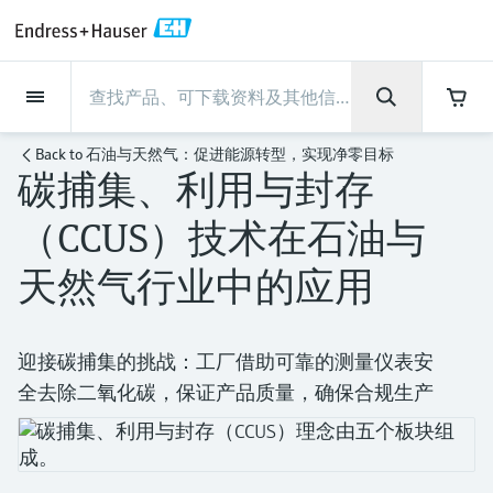
Back
Back
Back
Back
Back
Back
Back
Back
Back
Back
Back
Back
Back
Back
Back
Back
Back
Back
Back
Back
Back
Back
Back
Back
Back
Back
Back
Back
Back
Back
Back
Back
Back
Back
现场仪表
现场仪表
现场仪表
现场仪表
现场仪表
现场仪表
现场仪表
现场仪表
现场仪表
现场仪表
服务产品
服务产品
服务产品
服务产品
服务产品
服务产品
行业应用
行业应用
行业应用
行业应用
行业应用
行业应用
行业应用
行业应用
行业应用
支持
公司
公司
公司
公司
公司
公司
公司
公司
现场仪表
流量
物位测量
液体分析
温度测量
压力测量
系统产品
光学分析
Netilion IIoT
服务产品
Project and commissioning
技术支持服务
仪表维护
仪表性能优化服务
行业应用
支持
公司
Endress+Hauser集团
生产中心
集团实力
新闻与案例
活动和培训
您的Endress+Hauser职业生
Back to
石油与天然气：促进能源转型，实现净零目标
services
涯
碳捕集、利用与封存
流量
电磁流量计
雷达物位测量
pH电极和变送器
温度变送器
绝压和表压测量
数据管理仪&数据记录仪
TDLAS和QF分析仪
Netilion Value
Project and commissioning services
远程技术支持
验证服务
校准报告分析
食品与饮料
快速获取服务支持！
Endress+Hauser集团
公司概况
物位和压力测量
过程安全性
新闻与案例总览
培训
技术支持中心 —— Endress+Hauser提供全方
仪表调试服务
Explore open positions
（CCUS）技术在石油与
位服务，与您相伴前行
物位测量
科里奥利质量流量计
Vibronic point level detection
电导率传感器和变送器
工业温度计
差压测量
过程测控仪
拉曼光谱分析仪
Netilion Health
技术支持服务
远程资产监控
现场仪表校准服务
优化校准间隔时间
水务和环境：保护 —— 节约 —— 提高
生产中心
Endress+Hauser在中国
Endress+Hauser流量
网络安全性
所有文章
研讨会
天然气行业中的应用
Industrial Project Management
在Endress+Hauser工作
下载区
液体分析
超声波流量计
导波雷达物位测量
浊度传感器和变送器
保护套管
选购全部
电源和安全栅
排放监测解决方案
Netilion Analytics
仪表维护
Process Instrumentation Courses
预防性维护服务
动态现场仪表评价和分析服务
石油与天然气：促进能源转型，实
集团实力
恩德斯豪斯科技中国
Endress+Hauser 液体分析
过程自动化项目流程
新闻稿
展览会
搜索和下载技术手册, 宣传资料, 出版物, 软
现净零目标
Extended warranty
件更新, 视频, 证书等各类文件!
更多工作机会
温度测量
涡街流量计
超声波物位测量
氯传感器和变送器
高温型温度计
WirelessHART解决方案
颗粒测量设备
Netilion Library
仪表性能优化服务
Repair of measuring instruments
客户案例
财务业绩
温度+系统产品
My Endress+Hauser
事实速览
在线研讨会和回放
迎接碳捕集的挑战：工厂借助可靠的测量仪表安
学习
生命科学：创新技术助推卓越运营
全去除二氧化碳，保证产品质量，确保合规生产
德国耶拿分析仪器公司的工作机会
压力测量
热式质量流量计
电容物位测量
溶解氧传感器和变送器
卫生型温度计
网关和调制解调器
数字分析仪解决方案
Netilion Inventory
View all
新闻与案例
集团管理层
Endress+Hauser 数字解决方案
建立电子采购流程，从容应对未来
媒体活动
峰会
化工：深化合作，助推可持续成功
需求
学习中心
IST创新传感器技术公司的工作机
系统产品
Differential pressure flow
静压液位测量
实验室检测仪表和便携式pH计
紧凑型温度计
设备配置用平板电脑
过程气体分析仪
Netilion Connect
活动和培训
发展历程
Endress+Hauser 光学分析
线下活动
学习中心 - 探索Endress+Hauser学习平台上