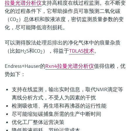
拉曼光谱分析仪
支持高精度在线过程监测。在不断变
化的过程条件下，它帮助操作员可靠预测二氧化碳
（CO
）总体积和胺液浓度，密切监测质量参数的变
2
化，尽可能降低溶剂损耗。
可以测得胺法处理后排出的净化气体中的痕量杂质
（比如H
S和CO
），得益于
TDLAS技术
。
2
2
Endress+Hauser的
Rxn4拉曼光谱分析仪
值得信赖，优
势如下：
支持在线监测，输出实时信息，取代NMR滴定等
离线分析方式，不受人为因素的干扰
检测吸收塔、再生塔和再沸器的运行性能
尽可能缩短碳捕集所需的生产中断时间
优化工厂整体运营决策
降低胺液损耗，节约运营成本