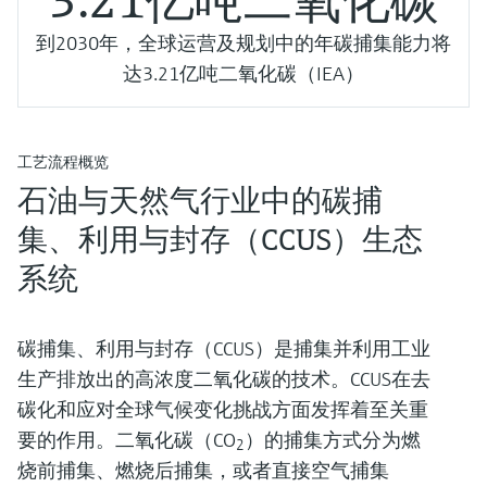
3.21亿吨二氧化碳
选购全部
Memosens数字技术
查找产品具体信息和文档
到2030年，全球运营及规划中的年碳捕集能力将
选购全部
备件查找工具
达3.21亿吨二氧化碳（IEA）
您可通过产品型号、订单代码或序列号，轻
松查找所需备件。
工艺流程概览
石油与天然气行业中的碳捕
集、利用与封存（CCUS）生态
系统
碳捕集、利用与封存（CCUS）是捕集并利用工业
生产排放出的高浓度二氧化碳的技术。CCUS在去
碳化和应对全球气候变化挑战方面发挥着至关重
要的作用。二氧化碳（CO
）的捕集方式分为燃
2
烧前捕集、燃烧后捕集，或者直接空气捕集