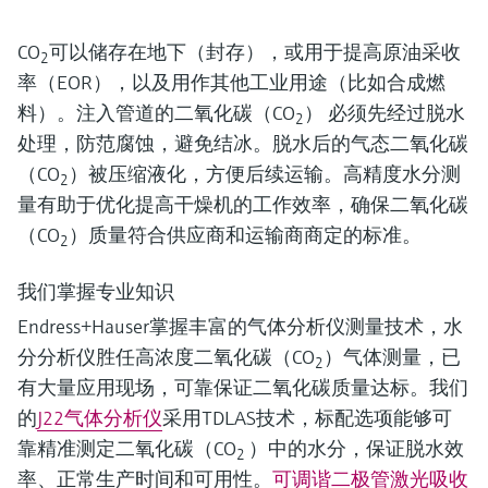
CO
可以储存在地下（封存），或用于提高原油采收
2
率（EOR），以及用作其他工业用途（比如合成燃
料）。注入管道的二氧化碳（CO
） 必须先经过脱水
2
处理，防范腐蚀，避免结冰。脱水后的气态二氧化碳
（CO
）被压缩液化，方便后续运输。高精度水分测
2
量有助于优化提高干燥机的工作效率，确保二氧化碳
（CO
）质量符合供应商和运输商商定的标准。
2
我们掌握专业知识
Endress+Hauser掌握丰富的气体分析仪测量技术，水
分分析仪胜任高浓度二氧化碳（CO
）气体测量，已
2
有大量应用现场，可靠保证二氧化碳质量达标。我们
的
J22气体分析仪
采用TDLAS技术，标配选项能够可
靠精准测定二氧化碳（CO
）中的水分，保证脱水效
2
率、正常生产时间和可用性。
可调谐二极管激光吸收