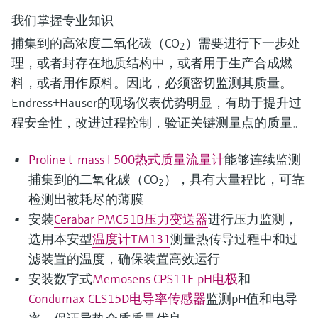
我们掌握专业知识
捕集到的高浓度二氧化碳（CO
）需要进行下一步处
2
理，或者封存在地质结构中，或者用于生产合成燃
料，或者用作原料。因此，必须密切监测其质量。
Endress+Hauser的现场仪表优势明显，有助于提升过
程安全性，改进过程控制，验证关键测量点的质量。
Proline t-mass I 500
热式质量流量计
能够连续监测
捕集到的二氧化碳（CO
），具有大量程比，可靠
2
检测出被耗尽的薄膜
安装
Cerabar PMC51B压力变送器
进行压力监测，
选用本安型
温度计TM131
测量热传导过程中和过
滤装置的温度，确保装置高效运行
安装数字式
Memosens CPS11E pH电极
和
Condumax CLS15D电导率传感器
监测pH值和电导