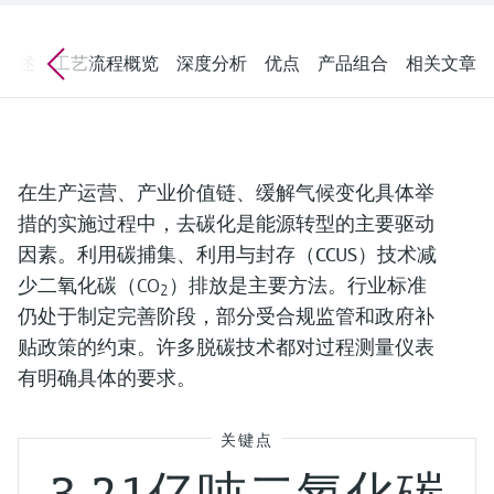
会
的指导课程与资源，随时随地提升技能。
measurement
电力与能源
光学分析
Conductive level measurement
全自动水质采样仪
温度开关
能量管理仪和应用管理仪
空气质量测量装置
Netilion Device Viewer
您的Endress+Hauser职业生涯
文化与价值观
Endress+Hauser SICK
查找市场活动及培训
活动和培训
Job opportunities at
概述
工艺流程概览
深度分析
优点
产品组合
相关文章
选购全部
采矿、矿物加工及冶金：打造可持
根据需要，从培训、研讨会、展会、峰会或
Endress+Hauser SICK
Netilion IIoT
Float switch level measurement
TOC、COD和SAC分析仪
表面温度计
浪涌保护器
烟雾探测器
Netilion Water
可持续发展
Endress+Hauser Technology China
续的未来
在线研讨会等各种活动中灵活选择。
软件
放射线物位测量
ORP电极和变送器
线缆式温度计
选购全部
视距测量仪
关联公司
公用工程：可靠使用蒸汽
在生产运营、产业价值链、缓解气候变化具体举
阻旋料位开关
污泥界面传感器和变送器
多点温度计
超高探测器
措的实施过程中，去碳化是能源转型的主要驱动
产品工具
所有行业的关注焦点
因素。利用
碳捕集、利用与封存（CCUS）技术
减
伺服液位测量
营养盐分析仪和传感器
选购全部
选购全部
少二氧化碳（CO
）排放是主要方法。行业标准
2
通过产品筛选，选择测量仪表
工业领域的可持续发展解决方案
仍处于制定完善阶段，部分受合规监管和政府补
机电式物位测量
金属分析仪
通过产品特性查找适当的测量设备、软件或
贴政策的约束。许多脱碳技术都对过程测量仪表
系统组件。
数字化驱动流程工业转型升级
有明确具体的要求。
微波限位栅物位测量
光度计
Applicator 选型和计算软件
决策级过程透明度，赋能卓越运营
通过应用参数查找、选择并配置产品
Level measurement with pressure
微波传输测量原理
关键点
Device Viewer