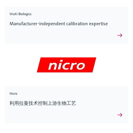
WuXi Biologics
Manufacturer-independent calibration expertise
Nicro
利用拉曼技术控制上游生物工艺