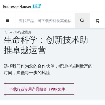
Back
Back
Back
Back
Back
Back
Back
Back
Back
Back
Back
Back
Back
Back
Back
Back
Back
Back
Back
Back
Back
Back
Back
Back
Back
Back
Back
Back
Back
Back
Back
Back
Back
Back
现场仪表
现场仪表
现场仪表
现场仪表
现场仪表
现场仪表
现场仪表
现场仪表
现场仪表
现场仪表
服务产品
服务产品
服务产品
服务产品
服务产品
服务产品
行业应用
行业应用
行业应用
行业应用
行业应用
行业应用
行业应用
行业应用
行业应用
支持
公司
公司
公司
公司
公司
公司
公司
公司
现场仪表
流量
物位测量
液体分析
温度测量
压力测量
系统产品
光学分析
Netilion IIoT
服务产品
Project and commissioning
技术支持服务
仪表维护
仪表性能优化服务
行业应用
支持
公司
Endress+Hauser集团
生产中心
集团实力
新闻与案例
活动和培训
您的Endress+Hauser职业生
Back to
行业应用
services
涯
生命科学：创新技术助
流量
电磁流量计
雷达物位测量
pH电极和变送器
温度变送器
绝压和表压测量
数据管理仪&数据记录仪
TDLAS和QF分析仪
Netilion Value
Project and commissioning services
远程技术支持
验证服务
校准报告分析
食品与饮料
快速获取服务支持！
Endress+Hauser集团
公司概况
物位和压力测量
过程安全性
新闻与案例总览
培训
技术支持中心 —— Endress+Hauser提供全方
仪表调试服务
Explore open positions
推卓越运营
位服务，与您相伴前行
物位测量
科里奥利质量流量计
Vibronic point level detection
电导率传感器和变送器
工业温度计
差压测量
过程测控仪
拉曼光谱分析仪
Netilion Health
技术支持服务
远程资产监控
现场仪表校准服务
优化校准间隔时间
水务和环境：保护 —— 节约 —— 提高
生产中心
Endress+Hauser在中国
Endress+Hauser流量
网络安全性
所有文章
研讨会
Industrial Project Management
在Endress+Hauser工作
下载区
液体分析
超声波流量计
导波雷达物位测量
浊度传感器和变送器
保护套管
选购全部
电源和安全栅
排放监测解决方案
Netilion Analytics
仪表维护
Process Instrumentation Courses
预防性维护服务
动态现场仪表评价和分析服务
石油与天然气：促进能源转型，实
集团实力
恩德斯豪斯科技中国
Endress+Hauser 液体分析
过程自动化项目流程
新闻稿
展览会
选择我们作为您的合作伙伴，缩短中试到量产的
搜索和下载技术手册, 宣传资料, 出版物, 软
现净零目标
Extended warranty
时间，降低每一步的风险
件更新, 视频, 证书等各类文件!
更多工作机会
温度测量
涡街流量计
超声波物位测量
氯传感器和变送器
高温型温度计
WirelessHART解决方案
颗粒测量设备
Netilion Library
仪表性能优化服务
Repair of measuring instruments
客户案例
财务业绩
温度+系统产品
My Endress+Hauser
事实速览
在线研讨会和回放
学习
生命科学：创新技术助推卓越运营
德国耶拿分析仪器公司的工作机会
压力测量
热式质量流量计
电容物位测量
溶解氧传感器和变送器
卫生型温度计
网关和调制解调器
数字分析仪解决方案
Netilion Inventory
View all
新闻与案例
集团管理层
Endress+Hauser 数字解决方案
建立电子采购流程，从容应对未来
媒体活动
峰会
下载行业专用产品组合（PDF文件）
化工：深化合作，助推可持续成功
需求
学习中心
IST创新传感器技术公司的工作机
系统产品
Differential pressure flow
静压液位测量
实验室检测仪表和便携式pH计
紧凑型温度计
设备配置用平板电脑
过程气体分析仪
Netilion Connect
活动和培训
发展历程
Endress+Hauser 光学分析
线下活动
学习中心 - 探索Endress+Hauser学习平台上