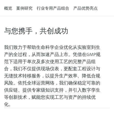
会
的指导课程与资源，随时随地提升技能。
measurement
电力与能源
概览
案例研究
行业专用产品组合
产品优势亮点
光学分析
Conductive level measurement
全自动水质采样仪
温度开关
能量管理仪和应用管理仪
空气质量测量装置
Netilion Device Viewer
您的Endress+Hauser职业生涯
文化与价值观
Endress+Hauser SICK
查找市场活动及培训
活动和培训
Job opportunities at
选购全部
采矿、矿物加工及冶金：打造可持
根据需要，从培训、研讨会、展会、峰会或
Endress+Hauser SICK
Netilion IIoT
Float switch level measurement
TOC、COD和SAC分析仪
表面温度计
浪涌保护器
烟雾探测器
Netilion Water
可持续发展
Endress+Hauser Technology China
续的未来
在线研讨会等各种活动中灵活选择。
与您携手，共创成功
软件
放射线物位测量
ORP电极和变送器
线缆式温度计
选购全部
视距测量仪
关联公司
公用工程：可靠使用蒸汽
我们致力于帮助生命科学企业优化从实验室到生
阻旋料位开关
污泥界面传感器和变送器
多点温度计
超高探测器
产的全过程，从而加速产品上市。凭借在GMP规
产品工具
所有行业的关注焦点
范下适用于单次及多次使用工艺的完整产品组
伺服液位测量
营养盐分析仪和传感器
选购全部
选购全部
合，我们不仅提供现场仪表，更配套工程设计与
通过产品筛选，选择测量仪表
工业领域的可持续发展解决方案
机电式物位测量
金属分析仪
无缝技术转移服务，以提升生产效率、降低合规
通过产品特性查找适当的测量设备、软件或
风险。依托全球运营网络，我们确保稳定可靠的
系统组件。
数字化驱动流程工业转型升级
微波限位栅物位测量
光度计
供应链、提供专家级知识支持，并引入数字孪生
Applicator 选型和计算软件
等创新技术，赋能您实现工艺与资产的持续优
决策级过程透明度，赋能卓越运营
通过应用参数查找、选择并配置产品
Level measurement with pressure
微波传输测量原理
化。
Device Viewer